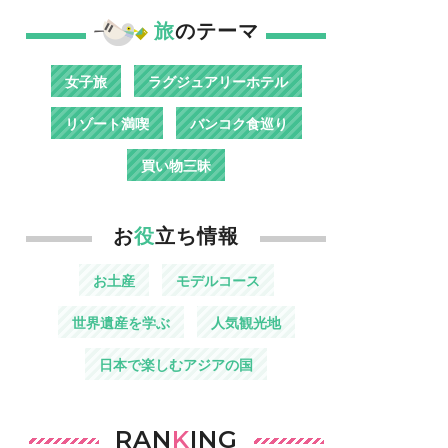
旅
のテーマ
女子旅
ラグジュアリーホテル
リゾート満喫
バンコク食巡り
買い物三昧
お
役
立ち情報
お土産
モデルコース
世界遺産を学ぶ
人気観光地
日本で楽しむアジアの国
RAN
K
ING