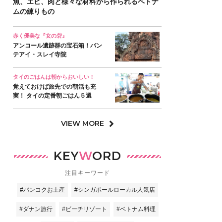
魚、エビ、肉と様々な材料から作られるベトナ
ムの練りもの
赤く優美な『女の砦』
アンコール遺跡群の宝石箱！バン
テアイ・スレイ寺院
タイのごはんは朝からおいしい！
覚えておけば旅先での朝活も充
実！ タイの定番朝ごはん５選
VIEW MORE
KEY
W
ORD
注目キーワード
#バンコクお土産
#シンガポールローカル人気店
#ダナン旅行
#ビーチリゾート
#ベトナム料理