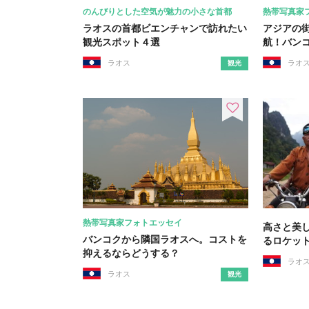
のんびりとした空気が魅力の小さな首都
熱帯写真家
ラオスの首都ビエンチャンで訪れたい
アジアの街
観光スポット４選
航！バン
ラオス
ラオ
観光
熱帯写真家フォトエッセイ
高さと美
バンコクから隣国ラオスへ。コストを
るロケッ
抑えるならどうする？
ラオ
ラオス
観光