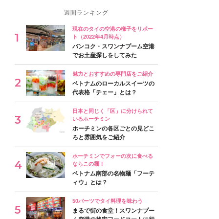
週間ランキング
現在のタイの空港の様子をリポー
ト（2022年4月時点）
バンコク・スワンナプーム空港
でお土産探しをしてみた
魅力とおすすめの専門店をご紹介
ベトナムのローカルスイーツの
代表格「チェー」とは？
日本と同じく「区」に分けられて
いるホーチミン
ホーチミンの各区ごとの見どこ
ろと雰囲気をご紹介
ホーチミンでフォーの次に食べる
ならこの麺！
ベトナム南部の名物麺「フーテ
ィウ」とは？
50バーツでタイ料理を味わう
まるで街の食堂！スワンナプー