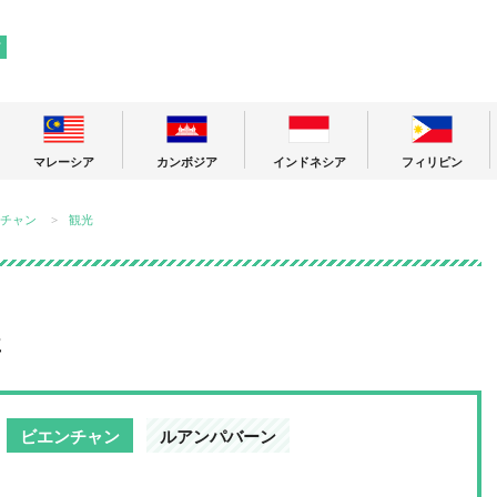
! 東南アジアの今が分かる旅の情報サイト
ア
マレーシア
カンボジア
インドネシア
フィリピン
チャン
観光
事
ビエンチャン
ルアンパバーン