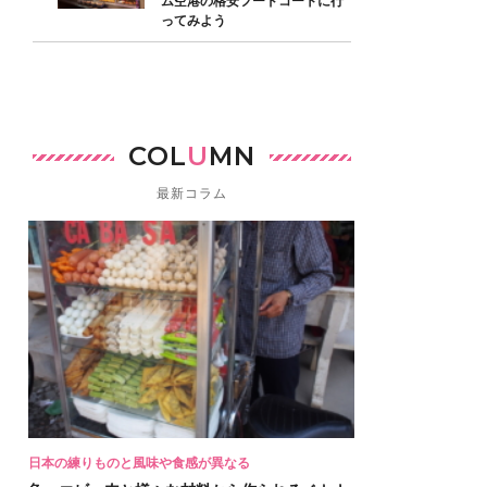
ム空港の格安フードコートに行
ってみよう
COL
U
MN
最新コラム
日本の練りものと風味や食感が異なる