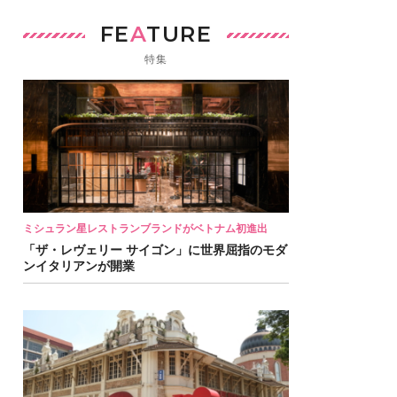
FE
A
TURE
特集
ミシュラン星レストランブランドがベトナム初進出
「ザ・レヴェリー サイゴン」に世界屈指のモダ
ンイタリアンが開業