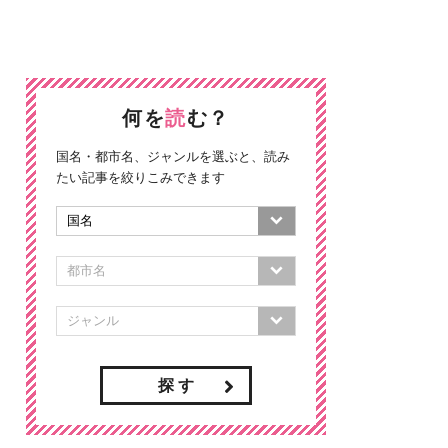
何を
読
む？
国名・都市名、ジャンルを選ぶと、読み
たい記事を絞りこみできます
探 す