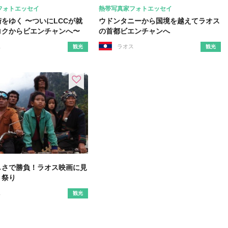
フォトエッセイ
熱帯写真家フォトエッセイ
をゆく 〜ついにLCCが就
ウドンタニーから国境を越えてラオス
コクからビエンチャンへ〜
の首都ビエンチャンへ
ス
ラオス
観光
観光
しさで勝負！ラオス映画に見
ト祭り
ス
観光