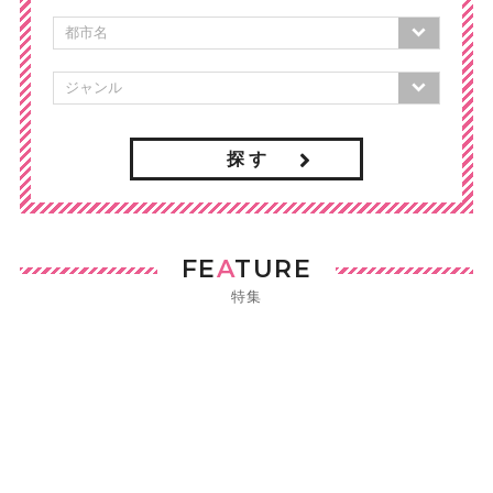
探 す
FE
A
TURE
特集