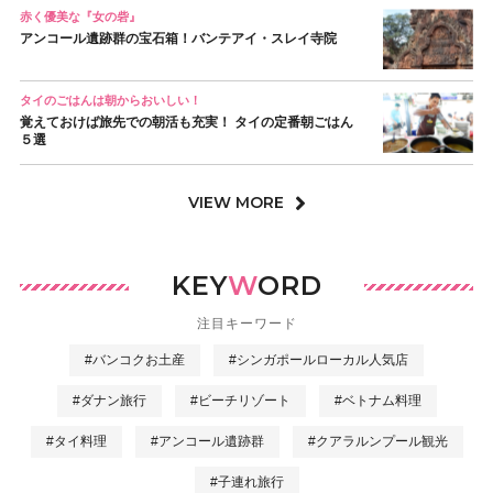
赤く優美な『女の砦』
アンコール遺跡群の宝石箱！バンテアイ・スレイ寺院
タイのごはんは朝からおいしい！
覚えておけば旅先での朝活も充実！ タイの定番朝ごはん
５選
VIEW MORE
KEY
W
ORD
注目キーワード
#バンコクお土産
#シンガポールローカル人気店
#ダナン旅行
#ビーチリゾート
#ベトナム料理
#タイ料理
#アンコール遺跡群
#クアラルンプール観光
#子連れ旅行