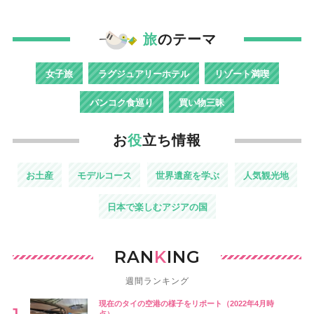
旅
のテーマ
女子旅
ラグジュアリーホテル
リゾート満喫
バンコク食巡り
買い物三昧
お
役
立ち情報
お土産
モデルコース
世界遺産を学ぶ
人気観光地
日本で楽しむアジアの国
RAN
K
ING
週間ランキング
現在のタイの空港の様子をリポート（2022年4月時
点）