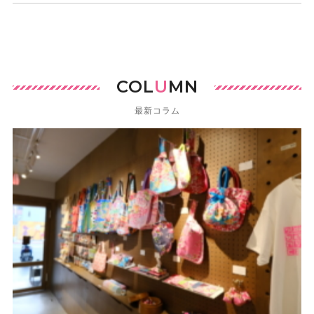
COL
U
MN
最新コラム