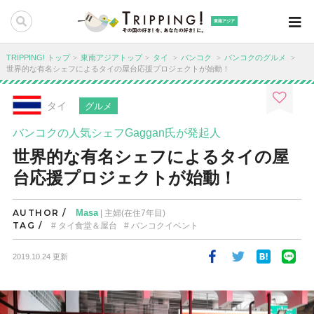
東南アジア
TRIPPING! トップ
東南アジアトップ
タイ
バンコク
バンコクのグルメ
世界的な有名シェフによるタイの屋台応援プロジェクトが始動！
タイ
グルメ
バンコクの人気シェフGaggan氏が発起人
世界的な有名シェフによるタイの屋
台応援プロジェクトが始動！
AUTHOR /
Masa
| 主婦(在住7年目)
TAG /
タイ食堂＆屋台
バンコクイベント
2019.10.24 更新