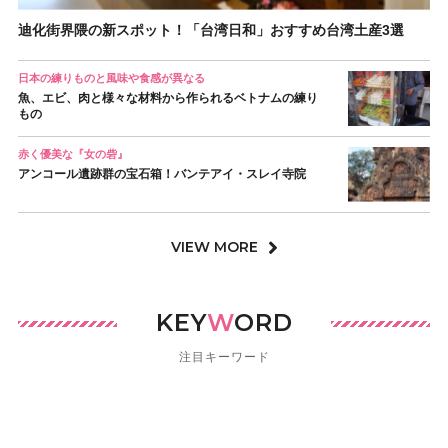
迪化街界隈の新スポット！「台湾日和」おすすめ台湾土産3選
日本の練りものと風味や食感が異なる
魚、エビ、肉と様々な材料から作られるベトナムの練り
もの
赤く優美な『女の砦』
アンコール遺跡群の宝石箱！バンテアイ・スレイ寺院
VIEW MORE
KEY
W
ORD
注目キーワード