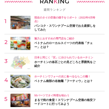
RAN
K
ING
週間ランキング
現在のタイの空港の様子をリポート（2022年4月時
点）
バンコク・スワンナプーム空港でお土産探しを
してみた
魅力とおすすめの専門店をご紹介
ベトナムのローカルスイーツの代表格「チェ
ー」とは？
日本と同じく「区」に分けられているホーチミン
ホーチミンの各区ごとの見どころと雰囲気をご
紹介
ホーチミンでフォーの次に食べるならこの麺！
ベトナム南部の名物麺「フーティウ」とは？
50バーツでタイ料理を味わう
まるで街の食堂！スワンナプーム空港の格安フ
ードコートに行ってみよう