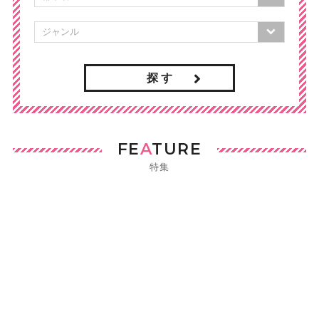
探 す
FE
A
TURE
特集