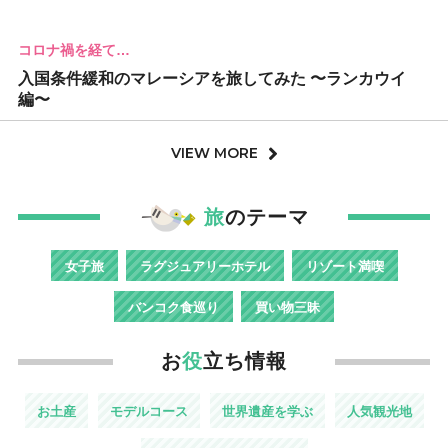
コロナ禍を経て…
入国条件緩和のマレーシアを旅してみた 〜ランカウイ
編〜
VIEW MORE
旅
のテーマ
女子旅
ラグジュアリーホテル
リゾート満喫
バンコク食巡り
買い物三昧
お
役
立ち情報
お土産
モデルコース
世界遺産を学ぶ
人気観光地