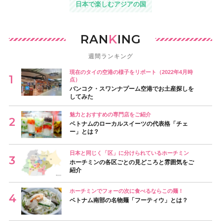
日本で楽しむアジアの国
RAN
K
ING
週間ランキング
現在のタイの空港の様子をリポート（2022年4月時
点）
バンコク・スワンナプーム空港でお土産探しを
してみた
魅力とおすすめの専門店をご紹介
ベトナムのローカルスイーツの代表格「チェ
ー」とは？
日本と同じく「区」に分けられているホーチミン
ホーチミンの各区ごとの見どころと雰囲気をご
紹介
ホーチミンでフォーの次に食べるならこの麺！
ベトナム南部の名物麺「フーティウ」とは？