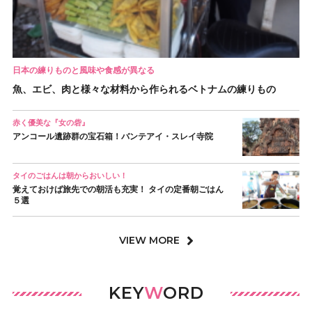
日本の練りものと風味や食感が異なる
魚、エビ、肉と様々な材料から作られるベトナムの練りもの
赤く優美な『女の砦』
アンコール遺跡群の宝石箱！バンテアイ・スレイ寺院
タイのごはんは朝からおいしい！
覚えておけば旅先での朝活も充実！ タイの定番朝ごはん
５選
VIEW MORE
KEY
W
ORD