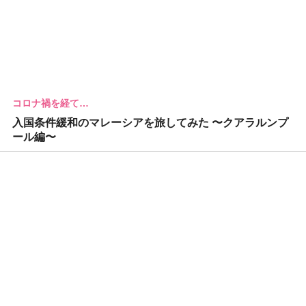
コロナ禍を経て…
入国条件緩和のマレーシアを旅してみた 〜クアラルンプ
ール編〜