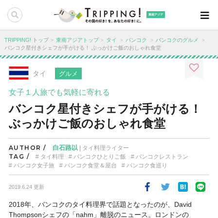
東南アジア
TRIPPING! トップ
東南アジアトップ
タイ
バンコク
バンコクのグルメ
バンコク星付きシェフが手がける！ ぶっかけご飯のおしゃれ食堂
タイ
グルメ
女子１人旅でも気軽に寄れる
バンコク星付きシェフが手がける！
ぶっかけご飯のおしゃれ食堂
AUTHOR /
白石路以
| タイ料理ライター
TAG /
タイ料理
バンコクひとりご飯
バンコクレストラン
バンコク女子旅
バンコク食堂＆屋台
バンコク食巡り
2019.6.24 更新
2018年、バンコクのタイ料理界で話題となったのが、David
Thompsonシェフの「nahm」離脱のニュース。ロンドンの