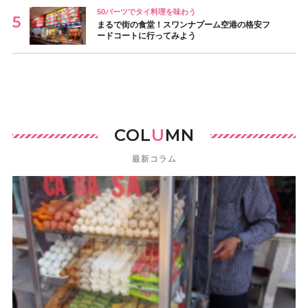
50バーツでタイ料理を味わう
まるで街の食堂！スワンナプーム空港の格安フ
ードコートに行ってみよう
COL
U
MN
最新コラム