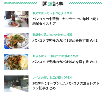
関
連
記事
炭火で食べるレトロなタイスキ
バンコクの中華街、ヤワラーで50年以上続く
老舗タイスキ店
高級食材系のガパオ炒めに挑戦
バンコクで究極のガパオ炒めを探す旅 Vol.2
新店も続々！ 最新ガパオ炒め人気店
バンコクで究極のガパオ炒めを探す旅 Vol.3
レベルの高いお店が続々OPEN
2019年にオープンしたバンコクの注目レスト
ラン記事まとめ