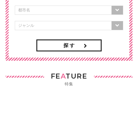
探 す
FE
A
TURE
特集