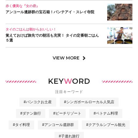
赤く優美な『女の砦』
アンコール遺跡群の宝石箱！バンテアイ・スレイ寺院
タイのごはんは朝からおいしい！
覚えておけば旅先での朝活も充実！ タイの定番朝ごはん
５選
VIEW MORE
KEY
W
ORD
注目キーワード
#バンコクお土産
#シンガポールローカル人気店
#ダナン旅行
#ビーチリゾート
#ベトナム料理
#タイ料理
#アンコール遺跡群
#クアラルンプール観光
#子連れ旅行