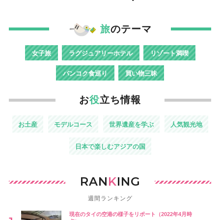
旅
のテーマ
女子旅
ラグジュアリーホテル
リゾート満喫
バンコク食巡り
買い物三昧
お
役
立ち情報
お土産
モデルコース
世界遺産を学ぶ
人気観光地
日本で楽しむアジアの国
RAN
K
ING
週間ランキング
現在のタイの空港の様子をリポート（2022年4月時