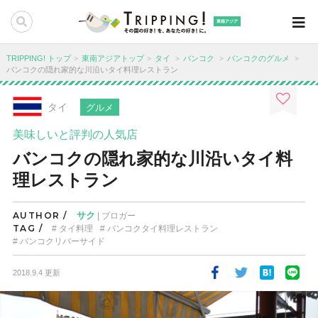
東南アジア
TRIPPING! トップ
東南アジアトップ
タイ
バンコク
バンコクのグルメ
バンコクの隠れ家的な川沿いタイ料理レストラン
タイ
グルメ
美味しいと評判の人気店
バンコクの隠れ家的な川沿いタイ料
理レストラン
AUTHOR /
サク
| ブロガー
TAG /
タイ料理
バンコクタイ料理レストラン
バンコクリバーサイド
2018.9.4 更新