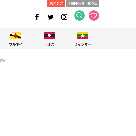
東アジア
TRIPPING! HOME
ブルネイ
ラオス
ミャンマー
理店