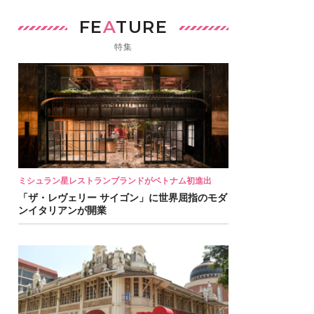
FE
A
TURE
特集
ミシュラン星レストランブランドがベトナム初進出
「ザ・レヴェリー サイゴン」に世界屈指のモダ
ンイタリアンが開業