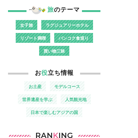
旅
のテーマ
女子旅
ラグジュアリーホテル
リゾート満喫
バンコク食巡り
買い物三昧
お
役
立ち情報
お土産
モデルコース
世界遺産を学ぶ
人気観光地
日本で楽しむアジアの国
RAN
K
ING