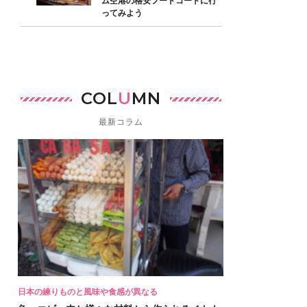
ム空港の格安フードコートに行
ってみよう
COL
U
MN
最新コラム
日本の練りものと風味や食感が異なる