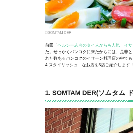
©SOMTAM DER
前回「
ヘルシー志向のタイ人からも人気！イサ
た。せっかくバンコクに来たからには、是非と
れた数ある
バンコクのイサーン料理店
の中でも
4.スタイリッシュ
なお店を3店ご紹介します
1. SOMTAM DER(ソムタム