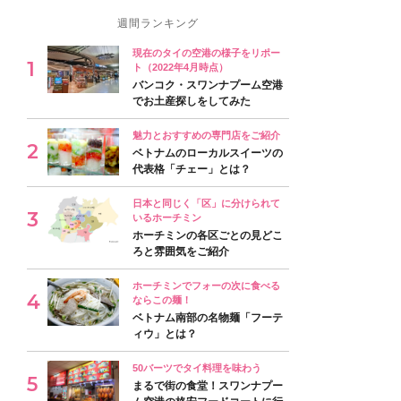
週間ランキング
現在のタイの空港の様子をリポー
ト（2022年4月時点）
バンコク・スワンナプーム空港
でお土産探しをしてみた
魅力とおすすめの専門店をご紹介
ベトナムのローカルスイーツの
代表格「チェー」とは？
日本と同じく「区」に分けられて
いるホーチミン
ホーチミンの各区ごとの見どこ
ろと雰囲気をご紹介
ホーチミンでフォーの次に食べる
ならこの麺！
ベトナム南部の名物麺「フーテ
ィウ」とは？
50バーツでタイ料理を味わう
まるで街の食堂！スワンナプー