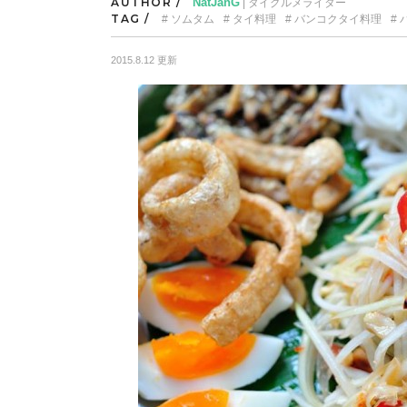
AUTHOR /
NatJanG
| タイグルメライター
TAG /
ソムタム
タイ料理
バンコクタイ料理
2015.8.12 更新