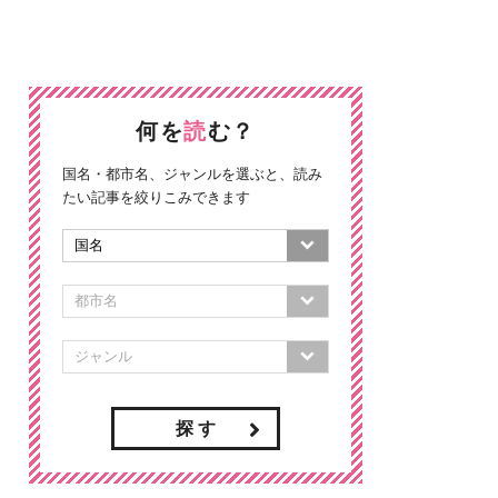
何を
読
む？
国名・都市名、ジャンルを選ぶと、読み
たい記事を絞りこみできます
探 す