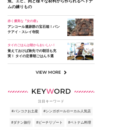
魚、エビ、肉と様々な材料から作られるベトナ
ムの練りもの
赤く優美な『女の砦』
アンコール遺跡群の宝石箱！バン
テアイ・スレイ寺院
タイのごはんは朝からおいしい！
覚えておけば旅先での朝活も充
実！ タイの定番朝ごはん５選
VIEW MORE
KEY
W
ORD
注目キーワード
#バンコクお土産
#シンガポールローカル人気店
#ダナン旅行
#ビーチリゾート
#ベトナム料理