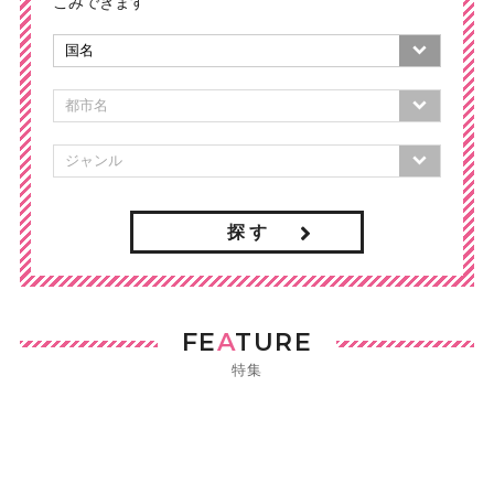
こみできます
探 す
FE
A
TURE
特集