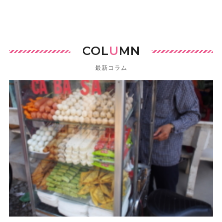
COL
U
MN
最新コラム