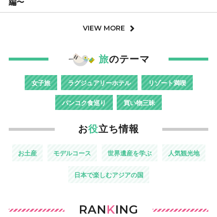
編〜
VIEW MORE
旅
のテーマ
女子旅
ラグジュアリーホテル
リゾート満喫
バンコク食巡り
買い物三昧
お
役
立ち情報
お土産
モデルコース
世界遺産を学ぶ
人気観光地
日本で楽しむアジアの国
RAN
K
ING