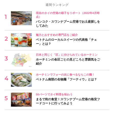
週間ランキング
現在のタイの空港の様子をリポート（2022年4月時
点）
バンコク・スワンナプーム空港でお土産探しを
してみた
魅力とおすすめの専門店をご紹介
ベトナムのローカルスイーツの代表格「チェ
ー」とは？
日本と同じく「区」に分けられているホーチミン
ホーチミンの各区ごとの見どころと雰囲気をご
紹介
ホーチミンでフォーの次に食べるならこの麺！
ベトナム南部の名物麺「フーティウ」とは？
50バーツでタイ料理を味わう
まるで街の食堂！スワンナプーム空港の格安フ
ードコートに行ってみよう