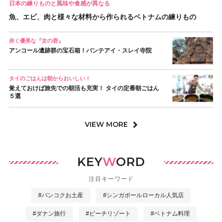
日本の練りものと風味や食感が異なる
魚、エビ、肉と様々な材料から作られるベトナムの練りもの
赤く優美な『女の砦』
アンコール遺跡群の宝石箱！バンテアイ・スレイ寺院
タイのごはんは朝からおいしい！
覚えておけば旅先での朝活も充実！ タイの定番朝ごはん
５選
VIEW MORE
KEY
W
ORD
注目キーワード
#バンコクお土産
#シンガポールローカル人気店
#ダナン旅行
#ビーチリゾート
#ベトナム料理