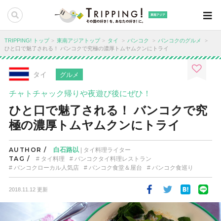
東南アジア
TRIPPING! トップ
東南アジアトップ
タイ
バンコク
バンコクのグルメ
ひと口で魅了される！ バンコクで究極の濃厚トムヤムクンにトライ
タイ
グルメ
チャトチャック帰りや夜遊び後にぜひ！
ひと口で魅了される！ バンコクで究
極の濃厚トムヤムクンにトライ
AUTHOR /
白石路以
| タイ料理ライター
TAG /
タイ料理
バンコクタイ料理レストラン
バンコクローカル人気店
バンコク食堂＆屋台
バンコク食巡り
2018.11.12 更新