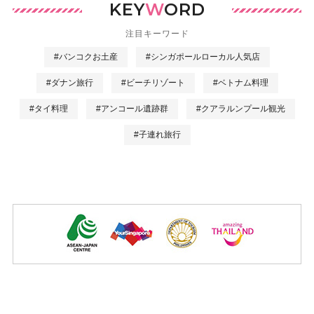
KEY
W
ORD
注目キーワード
#バンコクお土産
#シンガポールローカル人気店
#ダナン旅行
#ビーチリゾート
#ベトナム料理
#タイ料理
#アンコール遺跡群
#クアラルンプール観光
#子連れ旅行