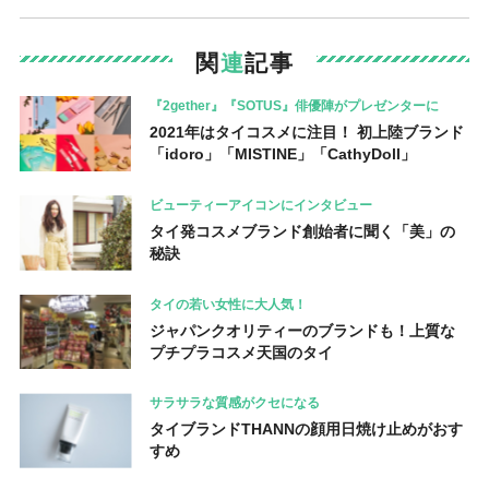
関
連
記事
『2gether』『SOTUS』俳優陣がプレゼンターに
2021年はタイコスメに注目！ 初上陸ブランド
「idoro」「MISTINE」「CathyDoll」
ビューティーアイコンにインタビュー
タイ発コスメブランド創始者に聞く「美」の
秘訣
タイの若い女性に大人気！
ジャパンクオリティーのブランドも！上質な
プチプラコスメ天国のタイ
サラサラな質感がクセになる
タイブランドTHANNの顔用日焼け止めがおす
すめ