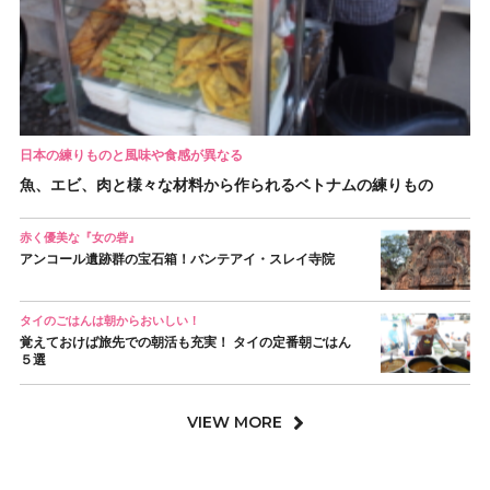
日本の練りものと風味や食感が異なる
魚、エビ、肉と様々な材料から作られるベトナムの練りもの
赤く優美な『女の砦』
アンコール遺跡群の宝石箱！バンテアイ・スレイ寺院
タイのごはんは朝からおいしい！
覚えておけば旅先での朝活も充実！ タイの定番朝ごはん
５選
VIEW MORE