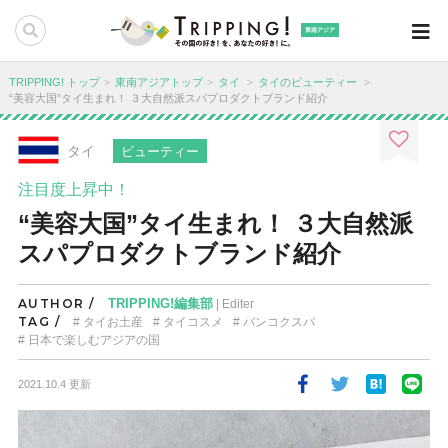
東南アジア
TRIPPING! トップ
東南アジアトップ
タイ
タイのビューティー
“美容大国”タイ生まれ！ ３大自然派スパプロダクトブランド紹介
タイ
ビューティー
注目度上昇中！
“美容大国”タイ生まれ！ ３大自然派
スパプロダクトブランド紹介
AUTHOR /
TRIPPING!編集部
| Editer
TAG /
タイお土産
タイコスメ
バンコクスパ
日本で楽しむアジアの国
2021.10.4 更新