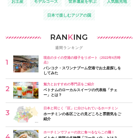
お土産
モデルコース
世界遺産を学ぶ
人気観光地
日本で楽しむアジアの国
RAN
K
ING
週間ランキング
現在のタイの空港の様子をリポート（2022年4月時
点）
バンコク・スワンナプーム空港でお土産探しを
してみた
魅力とおすすめの専門店をご紹介
ベトナムのローカルスイーツの代表格「チェ
ー」とは？
日本と同じく「区」に分けられているホーチミン
ホーチミンの各区ごとの見どころと雰囲気をご
紹介
ホーチミンでフォーの次に食べるならこの麺！
ベトナム南部の名物麺「フーティウ」とは？