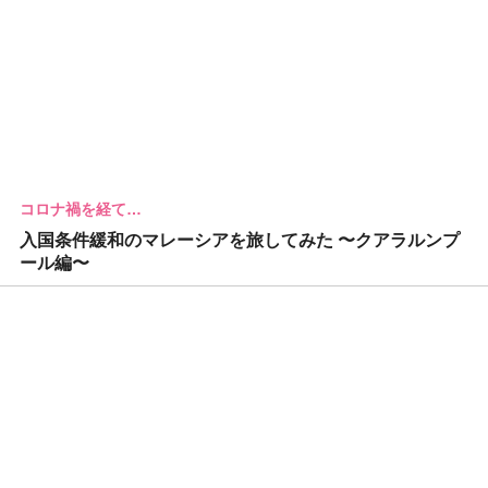
コロナ禍を経て…
入国条件緩和のマレーシアを旅してみた 〜クアラルンプ
ール編〜