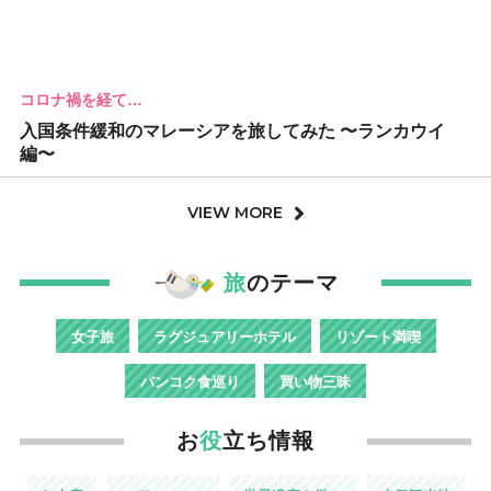
コロナ禍を経て…
入国条件緩和のマレーシアを旅してみた 〜ランカウイ
編〜
VIEW MORE
旅
のテーマ
女子旅
ラグジュアリーホテル
リゾート満喫
バンコク食巡り
買い物三昧
お
役
立ち情報