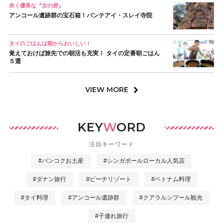
赤く優美な『女の砦』
アンコール遺跡群の宝石箱！バンテアイ・スレイ寺院
タイのごはんは朝からおいしい！
覚えておけば旅先での朝活も充実！ タイの定番朝ごはん
５選
VIEW MORE
KEY
W
ORD
注目キーワード
#バンコクお土産
#シンガポールローカル人気店
#ダナン旅行
#ビーチリゾート
#ベトナム料理
#タイ料理
#アンコール遺跡群
#クアラルンプール観光
#子連れ旅行