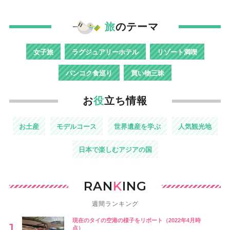
旅
のテーマ
女子旅
ラグジュアリーホテル
リゾート満喫
バンコク食巡り
買い物三昧
お
役
立ち情報
お土産
モデルコース
世界遺産を学ぶ
人気観光地
日本で楽しむアジアの国
RAN
K
ING
週間ランキング
現在のタイの空港の様子をリポート（2022年4月時
点）