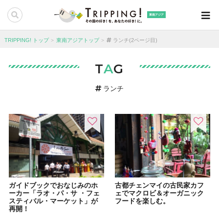
東南アジア
TRIPPING! トップ
東南アジアトップ
ランチ(2ページ目)
T
A
G
ランチ
ガイドブックでおなじみのホ
古都チェンマイの古民家カフ
ーカー「ラオ・パ・サ ・フェ
ェでマクロビ＆オーガニック
スティバル・マーケット」が
フードを楽しむ。
再開！