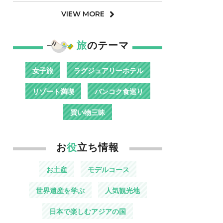
VIEW MORE
旅
のテーマ
女子旅
ラグジュアリーホテル
リゾート満喫
バンコク食巡り
買い物三昧
お
役
立ち情報
お土産
モデルコース
世界遺産を学ぶ
人気観光地
日本で楽しむアジアの国