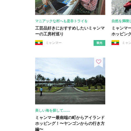
マニアックな村へも是非トライを
自然を満喫
工芸品好きにおすすめしたいミャンマ
ミャンマ
ーの工房村巡り
ホッピン
ミャンマー
ミャ
観光
美しい海を探して……
ミャンマー最南端の町からアイランド
ホッピング！〜ヤンゴンからの行き方
編〜