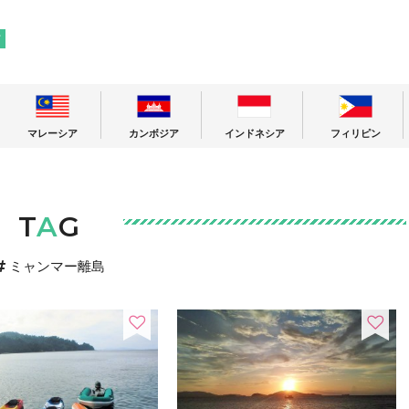
! 東南アジアの今が分かる旅の情報サイト
ア
マレーシア
カンボジア
インドネシア
フィリピン
T
A
G
ミャンマー離島