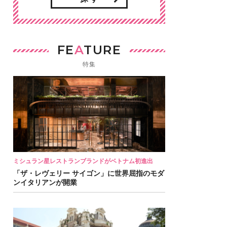
FE
A
TURE
特集
ミシュラン星レストランブランドがベトナム初進出
「ザ・レヴェリー サイゴン」に世界屈指のモダ
ンイタリアンが開業