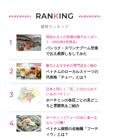
RAN
K
ING
週間ランキング
現在のタイの空港の様子をリポー
ト（2022年4月時点）
バンコク・スワンナプーム空港
でお土産探しをしてみた
魅力とおすすめの専門店をご紹介
ベトナムのローカルスイーツの
代表格「チェー」とは？
日本と同じく「区」に分けられて
いるホーチミン
ホーチミンの各区ごとの見どこ
ろと雰囲気をご紹介
ホーチミンでフォーの次に食べる
ならこの麺！
ベトナム南部の名物麺「フーテ
ィウ」とは？