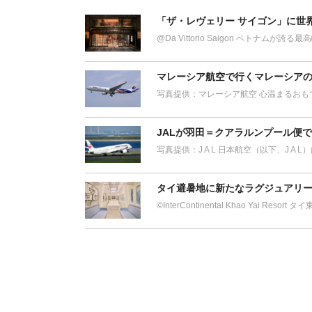
「ザ・レヴェリー サイゴン」に世
@Da Vittorio Saigon ベトナム
マレーシア航空で行くマレーシアの
写真提供：マレーシア航空 心温まるおも
JALが羽田＝クアラルンプール便
写真提供：J A L 日本航空（以下、J A 
タイ避暑地に新たなラグジュアリー
©︎InterContinental Khao Yai Res