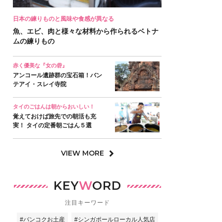
日本の練りものと風味や食感が異なる
魚、エビ、肉と様々な材料から作られるベトナ
ムの練りもの
赤く優美な『女の砦』
アンコール遺跡群の宝石箱！バン
テアイ・スレイ寺院
タイのごはんは朝からおいしい！
覚えておけば旅先での朝活も充
実！ タイの定番朝ごはん５選
VIEW MORE
KEY
W
ORD
注目キーワード
#バンコクお土産
#シンガポールローカル人気店