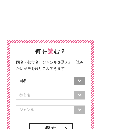
何を
読
む？
国名・都市名、ジャンルを選ぶと、読み
たい記事を絞りこみできます
探 す