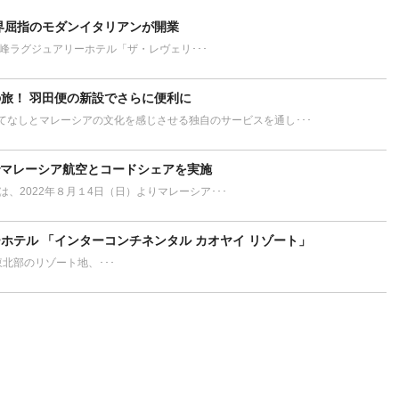
界屈指のモダンイタリアンが開業
が誇る最高峰ラグジュアリーホテル「ザ・レヴェリ･･･
旅！ 羽田便の新設でさらに便利に
てなしとマレーシアの文化を感じさせる独自のサービスを通し･･･
でマレーシア航空とコードシェアを実施
L）は、2022年８月１4日（日）よりマレーシア･･･
ホテル 「インターコンチネンタル カオヤイ リゾート」
ort タイ東北部のリゾート地、･･･