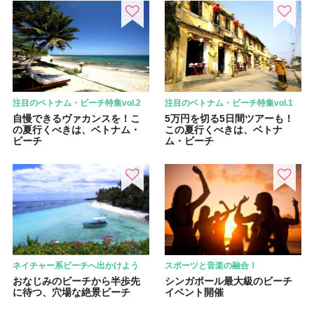
注目のベトナム・ビーチ特集vol.2
注目のベトナム・ビーチ特集vol.1
自慢できるヴァカンスを！こ
5万円を切る5日間ツアーも！
の夏行くべきは、ベトナム・
この夏行くべきは、ベトナ
ビーチ
ム・ビーチ
ネイチャー系ビーチへ出かけよう
スポーツと音楽の融合！
おなじみのビーチから半歩先
シンガポール最大級のビーチ
に待つ、穴場な絶景ビーチ
イベント開催