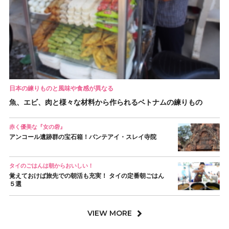
日本の練りものと風味や食感が異なる
魚、エビ、肉と様々な材料から作られるベトナムの練りもの
赤く優美な『女の砦』
アンコール遺跡群の宝石箱！バンテアイ・スレイ寺院
タイのごはんは朝からおいしい！
覚えておけば旅先での朝活も充実！ タイの定番朝ごはん
５選
VIEW MORE