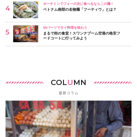
ホーチミンでフォーの次に食べるならこの麺！
ベトナム南部の名物麺「フーティウ」とは？
50バーツでタイ料理を味わう
まるで街の食堂！スワンナプーム空港の格安フ
ードコートに行ってみよう
COL
U
MN
最新コラム