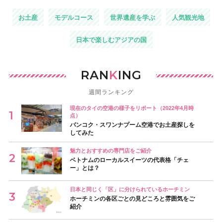
お土産
モデルコース
世界遺産を学ぶ
人気観光地
日本で楽しむアジアの国
RAN
K
ING
週間ランキング
現在のタイの空港の様子をリポート（2022年4月時
点）
バンコク・スワンナプーム空港でお土産探しを
してみた
魅力とおすすめの専門店をご紹介
ベトナムのローカルスイーツの代表格「チェ
ー」とは？
日本と同じく「区」に分けられているホーチミン
ホーチミンの各区ごとの見どころと雰囲気をご
紹介