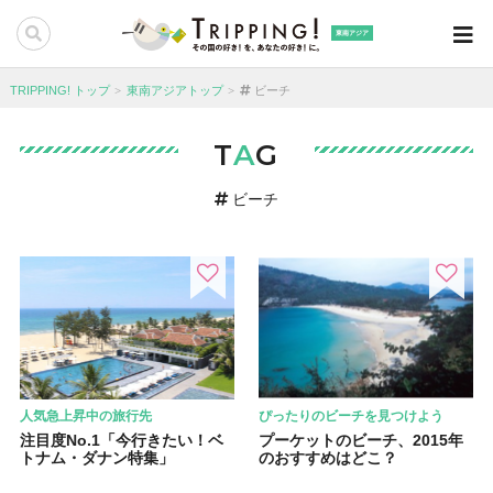
東南アジア
TRIPPING! トップ
東南アジアトップ
ビーチ
T
A
G
ビーチ
人気急上昇中の旅行先
ぴったりのビーチを見つけよう
注目度No.1「今行きたい！ベ
プーケットのビーチ、2015年
トナム・ダナン特集」
のおすすめはどこ？