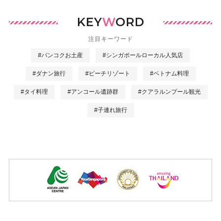
KEY
W
ORD
注目キーワード
#バンコクお土産
#シンガポールローカル人気店
#ダナン旅行
#ビーチリゾート
#ベトナム料理
#タイ料理
#アンコール遺跡群
#クアラルンプール観光
#子連れ旅行