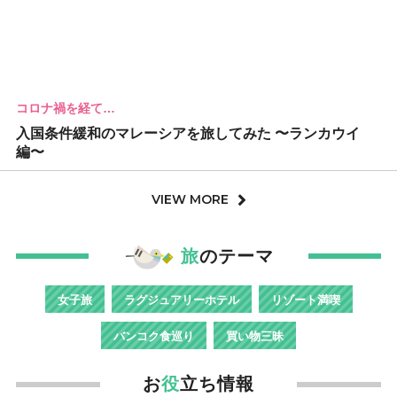
コロナ禍を経て…
入国条件緩和のマレーシアを旅してみた 〜ランカウイ
編〜
VIEW MORE
旅
のテーマ
女子旅
ラグジュアリーホテル
リゾート満喫
バンコク食巡り
買い物三昧
お
役
立ち情報