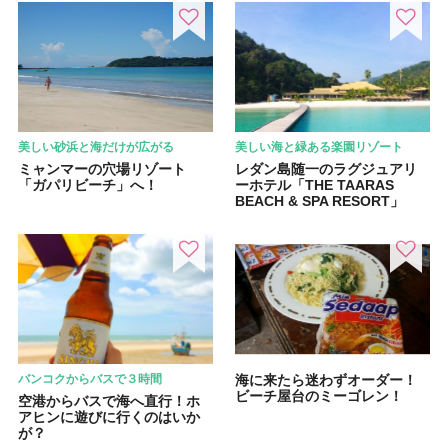
美しい砂浜と海だけが広がる
美しい海と緑ある楽園リゾート
ミャンマーの穴場リゾート
レダン島随一のラグジュアリ
「ガパリビーチ」へ！
ーホテル「THE TAARAS
BEACH & SPA RESORT」
バンコクからバスで３時間
海に来たら迷わずオーダー！
ビーチ屋台のミーゴレン！
空港からバスで海へ直行！ホ
アヒンに遊びに行くのはいか
が？