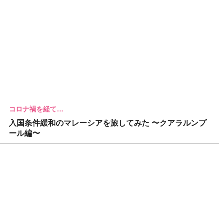
コロナ禍を経て…
入国条件緩和のマレーシアを旅してみた 〜クアラルンプ
ール編〜