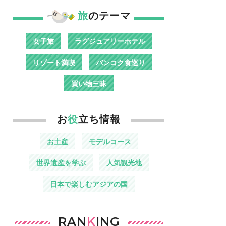
旅
のテーマ
女子旅
ラグジュアリーホテル
リゾート満喫
バンコク食巡り
買い物三昧
お
役
立ち情報
お土産
モデルコース
世界遺産を学ぶ
人気観光地
日本で楽しむアジアの国
RAN
K
ING