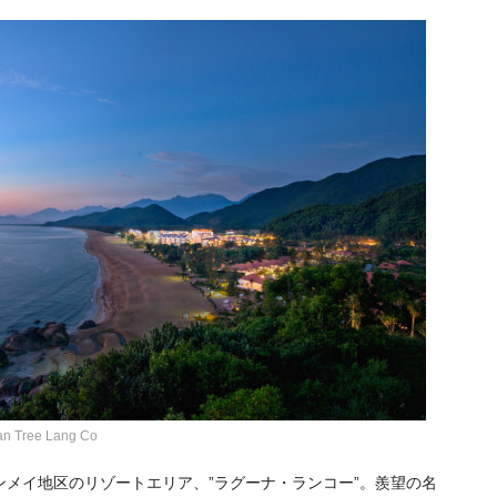
ee Lang Co
ンメイ地区のリゾートエリア、”ラグーナ・ランコー”。羨望の名