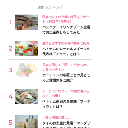
週間ランキング
現在のタイの空港の様子をリポー
ト（2022年4月時点）
バンコク・スワンナプーム空港
でお土産探しをしてみた
魅力とおすすめの専門店をご紹介
ベトナムのローカルスイーツの
代表格「チェー」とは？
日本と同じく「区」に分けられて
いるホーチミン
ホーチミンの各区ごとの見どこ
ろと雰囲気をご紹介
ホーチミンでフォーの次に食べる
ならこの麺！
ベトナム南部の名物麺「フーテ
ィウ」とは？
小分け包装が嬉しい
タイのお土産に最適！マンダリ