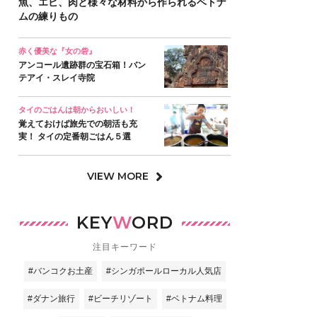
魚、エビ、肉と様々な材料から作られるベトナ
ムの練りもの
赤く優美な『女の砦』
アンコール遺跡群の宝石箱！バン
テアイ・スレイ寺院
タイのごはんは朝からおいしい！
覚えておけば旅先での朝活も充
実！ タイの定番朝ごはん５選
VIEW MORE
KEY
W
ORD
注目キーワード
#バンコクお土産
#シンガポールローカル人気店
#ダナン旅行
#ビーチリゾート
#ベトナム料理