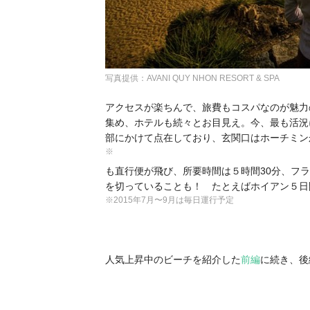
写真提供：AVANI QUY NHON RESORT & SPA
アクセスが楽ちんで、旅費もコスパなのが魅力
集め、ホテルも続々とお目見え。今、最も活況
部にかけて点在しており、玄関口はホーチミン
※
も直行便が飛び、所要時間は５時間30分、フ
を切っていることも！ たとえばホイアン５日
※2015年7月〜9月は毎日運行予定
人気上昇中のビーチを紹介した
前編
に続き、後