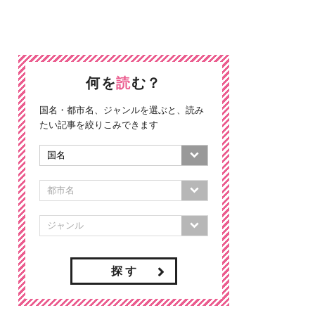
何を
読
む？
国名・都市名、ジャンルを選ぶと、読み
たい記事を絞りこみできます
探 す