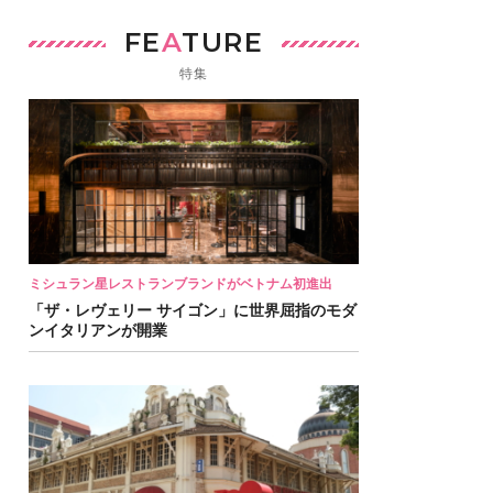
FE
A
TURE
特集
ミシュラン星レストランブランドがベトナム初進出
「ザ・レヴェリー サイゴン」に世界屈指のモダ
ンイタリアンが開業