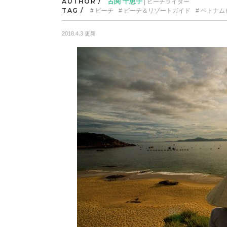
AUTHOR /
古関 千恵子
| ビーチライター
TAG /
ビーチ
ビーチ＆リゾートガイド
ベトナム
2018.4.3 更新