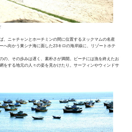
空
ば、ニャチャンとホーチミンの間に位置するヌックマムの名産
ーへ向かう東シナ海に面した23キロの海岸線に、リゾートホテ
のの、その歩みは遅く、素朴さが満開。ビーチには漁を終えたお
網をする地元の人々の姿を見かけたり。サーフィンやウィンドサ