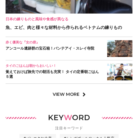
日本の練りものと風味や食感が異なる
魚、エビ、肉と様々な材料から作られるベトナムの練りもの
赤く優美な『女の砦』
アンコール遺跡群の宝石箱！バンテアイ・スレイ寺院
タイのごはんは朝からおいしい！
覚えておけば旅先での朝活も充実！ タイの定番朝ごはん
５選
VIEW MORE
KEY
W
ORD
注目キーワード