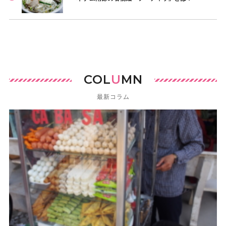
COL
U
MN
最新コラム