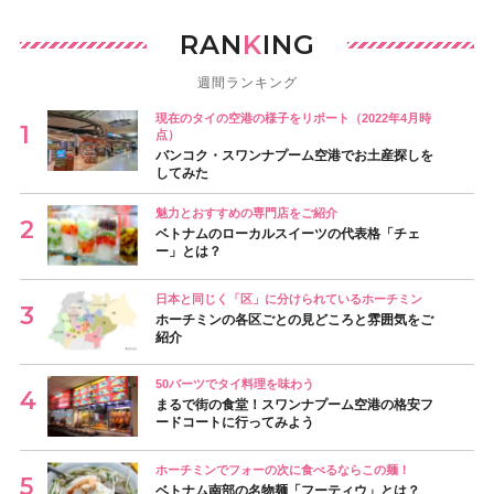
RAN
K
ING
週間ランキング
現在のタイの空港の様子をリポート（2022年4月時
点）
バンコク・スワンナプーム空港でお土産探しを
してみた
魅力とおすすめの専門店をご紹介
ベトナムのローカルスイーツの代表格「チェ
ー」とは？
日本と同じく「区」に分けられているホーチミン
ホーチミンの各区ごとの見どころと雰囲気をご
紹介
50バーツでタイ料理を味わう
まるで街の食堂！スワンナプーム空港の格安フ
ードコートに行ってみよう
ホーチミンでフォーの次に食べるならこの麺！
ベトナム南部の名物麺「フーティウ」とは？