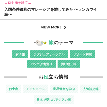
コロナ禍を経て…
入国条件緩和のマレーシアを旅してみた 〜ランカウイ
編〜
VIEW MORE
旅
のテーマ
女子旅
ラグジュアリーホテル
リゾート満喫
バンコク食巡り
買い物三昧
お
役
立ち情報
お土産
モデルコース
世界遺産を学ぶ
人気観光地
日本で楽しむアジアの国