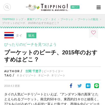
東南アジア
TRIPPING! トップ
東南アジアトップ
タイ
プーケット
プーケットの観光
プーケットのビーチ、2015年のおすすめはどこ？
タイ
観光
ぴったりのビーチを見つけよう
プーケットのビーチ、2015年のおす
すめはどこ？
AUTHOR /
古関 千恵子
| ビーチライター
TAG /
タイリゾート
ビーチ
リゾート
2018.4.3 更新
タイの人気ビーチリゾートといえば、“アンダマン海の真珠”とた
とえられるプーケット。南北約50キロ、東西約21キロと細長く、
77％を山が占めている起伏に富んだ島です。西側を中心にビーチ