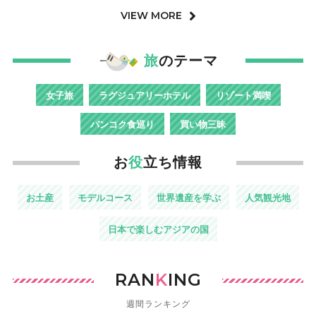
VIEW MORE
旅
のテーマ
女子旅
ラグジュアリーホテル
リゾート満喫
バンコク食巡り
買い物三昧
お
役
立ち情報
お土産
モデルコース
世界遺産を学ぶ
人気観光地
日本で楽しむアジアの国
RAN
K
ING
週間ランキング