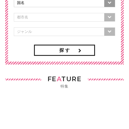
探 す
FE
A
TURE
特集