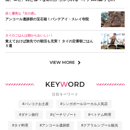
赤く優美な『女の砦』
アンコール遺跡群の宝石箱！バンテアイ・スレイ寺院
タイのごはんは朝からおいしい！
覚えておけば旅先での朝活も充実！ タイの定番朝ごはん
５選
VIEW MORE
KEY
W
ORD
注目キーワード
#バンコクお土産
#シンガポールローカル人気店
#ダナン旅行
#ビーチリゾート
#ベトナム料理
#タイ料理
#アンコール遺跡群
#クアラルンプール観光