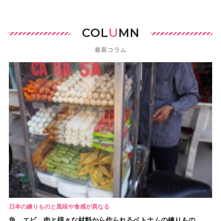
COL
U
MN
最新コラム
日本の練りものと風味や食感が異なる
魚、エビ、肉と様々な材料から作られるベトナムの練りもの