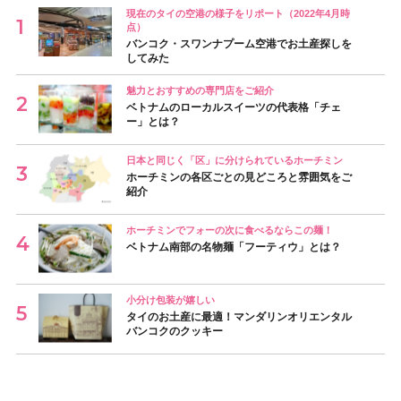
現在のタイの空港の様子をリポート（2022年4月時
点）
バンコク・スワンナプーム空港でお土産探しを
してみた
魅力とおすすめの専門店をご紹介
ベトナムのローカルスイーツの代表格「チェ
ー」とは？
日本と同じく「区」に分けられているホーチミン
ホーチミンの各区ごとの見どころと雰囲気をご
紹介
ホーチミンでフォーの次に食べるならこの麺！
ベトナム南部の名物麺「フーティウ」とは？
小分け包装が嬉しい
タイのお土産に最適！マンダリンオリエンタル
バンコクのクッキー