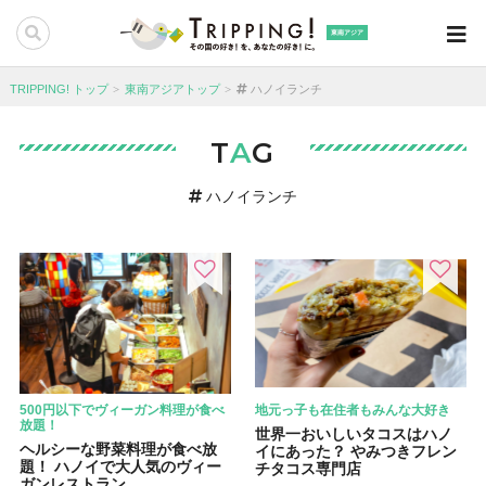
東南アジア
TRIPPING! トップ
東南アジアトップ
ハノイランチ
T
A
G
ハノイランチ
500円以下でヴィーガン料理が食べ
地元っ子も在住者もみんな大好き
放題！
世界一おいしいタコスはハノ
ヘルシーな野菜料理が食べ放
イにあった？ やみつきフレン
題！ ハノイで大人気のヴィー
チタコス専門店
ガンレストラン