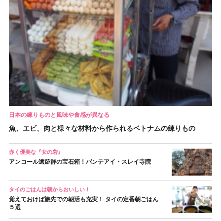
日本の練りものと風味や食感が異なる
魚、エビ、肉と様々な材料から作られるベトナムの練りもの
赤く優美な『女の砦』
アンコール遺跡群の宝石箱！バンテアイ・スレイ寺院
タイのごはんは朝からおいしい！
覚えておけば旅先での朝活も充実！ タイの定番朝ごはん
５選