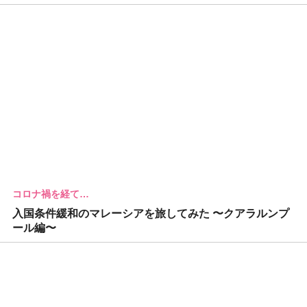
コロナ禍を経て…
入国条件緩和のマレーシアを旅してみた 〜クアラルンプ
ール編〜