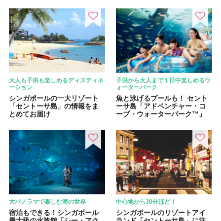
大人も子供も楽しめるディスティネ
子供から大人まで１日中楽しめるウ
ーション
ォーターパーク
シンガポールの一大リゾート
魚と泳げるプールも！ セント
「セントーサ島」の情報をま
ーサ島「アドベンチャー・コ
とめてお届け
ーブ・ウォーターパーク™」
大パノラマで楽しむ海の世界
中心地から30分ほど！
宿泊もできる！シンガポール
シンガポールのリゾートアイ
最大級の水族館「シー・アク
ランド「セントーサ島」に注