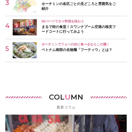
ホーチミンの各区ごとの見どころと雰囲気をご
紹介
50バーツでタイ料理を味わう
まるで街の食堂！スワンナプーム空港の格安フ
ードコートに行ってみよう
ホーチミンでフォーの次に食べるならこの麺！
ベトナム南部の名物麺「フーティウ」とは？
COL
U
MN
最新コラム