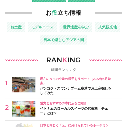
お
役
立ち情報
お土産
モデルコース
世界遺産を学ぶ
人気観光地
日本で楽しむアジアの国
RAN
K
ING
週間ランキング
現在のタイの空港の様子をリポート（2022年4月時
点）
バンコク・スワンナプーム空港でお土産探しを
してみた
魅力とおすすめの専門店をご紹介
ベトナムのローカルスイーツの代表格「チェ
ー」とは？
日本と同じく「区」に分けられているホーチミン