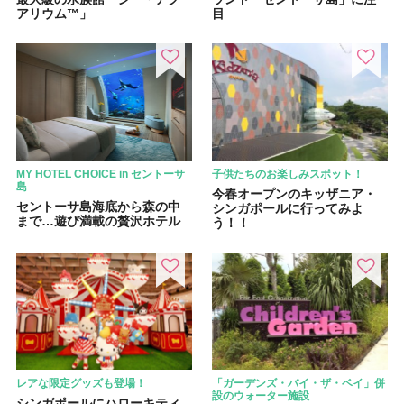
アリウム™」
目
MY HOTEL CHOICE in セントーサ
子供たちのお楽しみスポット！
島
今春オープンのキッザニア・
セントーサ島海底から森の中
シンガポールに行ってみよ
まで…遊び満載の贅沢ホテル
う！！
レアな限定グッズも登場！
「ガーデンズ・バイ・ザ・ベイ」併
設のウォーター施設
シンガポールにハローキティ