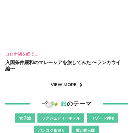
コロナ禍を経て…
入国条件緩和のマレーシアを旅してみた 〜ランカウイ
編〜
VIEW MORE
旅
のテーマ
女子旅
ラグジュアリーホテル
リゾート満喫
バンコク食巡り
買い物三昧