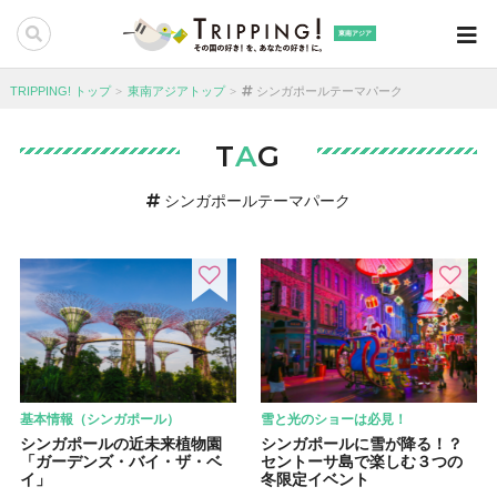
東南アジア
TRIPPING! トップ
東南アジアトップ
シンガポールテーマパーク
T
A
G
シンガポールテーマパーク
基本情報（シンガポール）
雪と光のショーは必見！
シンガポールの近未来植物園
シンガポールに雪が降る！？
「ガーデンズ・バイ・ザ・ベ
セントーサ島で楽しむ３つの
イ」
冬限定イベント