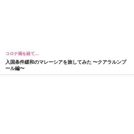
コロナ禍を経て…
入国条件緩和のマレーシアを旅してみた 〜クアラルンプ
ール編〜