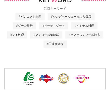
KEY
W
ORD
注目キーワード
#バンコクお土産
#シンガポールローカル人気店
#ダナン旅行
#ビーチリゾート
#ベトナム料理
#タイ料理
#アンコール遺跡群
#クアラルンプール観光
#子連れ旅行