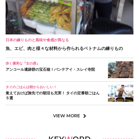
日本の練りものと風味や食感が異なる
魚、エビ、肉と様々な材料から作られるベトナムの練りもの
赤く優美な『女の砦』
アンコール遺跡群の宝石箱！バンテアイ・スレイ寺院
タイのごはんは朝からおいしい！
覚えておけば旅先での朝活も充実！ タイの定番朝ごはん
５選
VIEW MORE