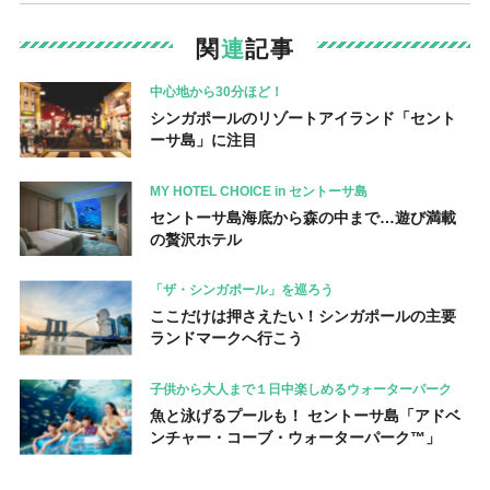
関
連
記事
中心地から30分ほど！
シンガポールのリゾートアイランド「セント
ーサ島」に注目
MY HOTEL CHOICE in セントーサ島
セントーサ島海底から森の中まで…遊び満載
の贅沢ホテル
「ザ・シンガポール」を巡ろう
ここだけは押さえたい！シンガポールの主要
ランドマークへ行こう
子供から大人まで１日中楽しめるウォーターパーク
魚と泳げるプールも！ セントーサ島「アドベ
ンチャー・コーブ・ウォーターパーク™」