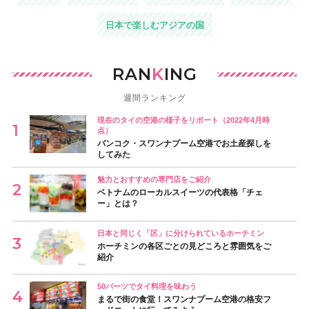
日本で楽しむアジアの国
RAN
K
ING
週間ランキング
現在のタイの空港の様子をリポート（2022年4月時
点）
バンコク・スワンナプーム空港でお土産探しを
してみた
魅力とおすすめの専門店をご紹介
ベトナムのローカルスイーツの代表格「チェ
ー」とは？
日本と同じく「区」に分けられているホーチミン
ホーチミンの各区ごとの見どころと雰囲気をご
紹介
50バーツでタイ料理を味わう
まるで街の食堂！スワンナプーム空港の格安フ