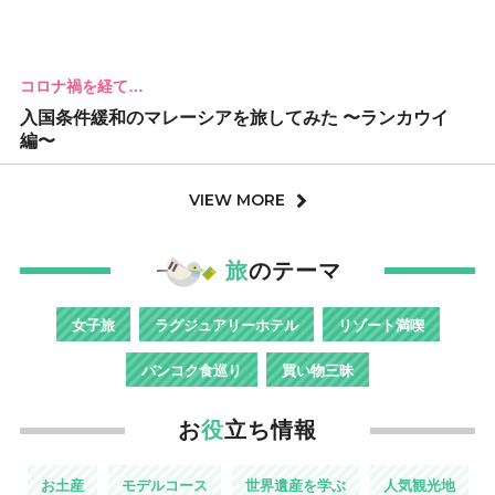
コロナ禍を経て…
入国条件緩和のマレーシアを旅してみた 〜ランカウイ
編〜
VIEW MORE
旅
のテーマ
女子旅
ラグジュアリーホテル
リゾート満喫
バンコク食巡り
買い物三昧
お
役
立ち情報
お土産
モデルコース
世界遺産を学ぶ
人気観光地