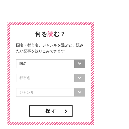
何を
読
む？
国名・都市名、ジャンルを選ぶと、読み
たい記事を絞りこみできます
探 す