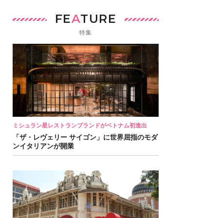
FE
A
TURE
特集
ミシュラン星レストランブランドがベトナム初進出
「ザ・レヴェリー サイゴン」に世界屈指のモダ
ンイタリアンが開業