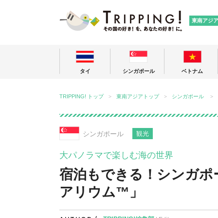
TRIPPING
東南アジ
タイ
シンガポール
ベトナム
TRIPPING! トップ
東南アジアトップ
シンガポール
シンガポール
観光
大パノラマで楽しむ海の世界
宿泊もできる！シンガポ
アリウム™」