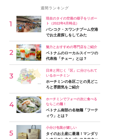
週間ランキング
現在のタイの空港の様子をリポー
ト（2022年4月時点）
バンコク・スワンナプーム空港
でお土産探しをしてみた
魅力とおすすめの専門店をご紹介
ベトナムのローカルスイーツの
代表格「チェー」とは？
日本と同じく「区」に分けられて
いるホーチミン
ホーチミンの各区ごとの見どこ
ろと雰囲気をご紹介
ホーチミンでフォーの次に食べる
ならこの麺！
ベトナム南部の名物麺「フーテ
ィウ」とは？
小分け包装が嬉しい
タイのお土産に最適！マンダリ