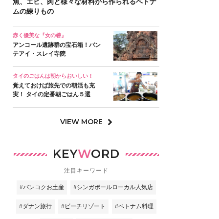
魚、エビ、肉と様々な材料から作られるベトナ
ムの練りもの
赤く優美な『女の砦』
アンコール遺跡群の宝石箱！バン
テアイ・スレイ寺院
タイのごはんは朝からおいしい！
覚えておけば旅先での朝活も充
実！ タイの定番朝ごはん５選
VIEW MORE
KEY
W
ORD
注目キーワード
#バンコクお土産
#シンガポールローカル人気店
#ダナン旅行
#ビーチリゾート
#ベトナム料理