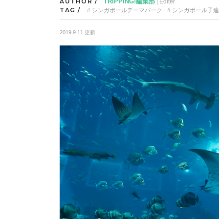
AUTHOR /
TRIPPING!編集部
| Editer
TAG /
シンガポールテーマパーク
シンガポール子連
2019.9.11 更新