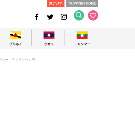
東アジア
TRIPPING! HOME
ブルネイ
ラオス
ミャンマー
「シー・アクアリウム™」