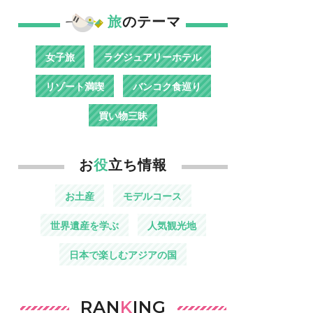
旅
のテーマ
女子旅
ラグジュアリーホテル
リゾート満喫
バンコク食巡り
買い物三昧
お
役
立ち情報
お土産
モデルコース
世界遺産を学ぶ
人気観光地
日本で楽しむアジアの国
RAN
K
ING