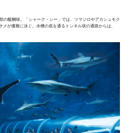
館の醍醐味。「シャーク・シー」では、ツマジロやアカシュモク
のサメが優雅に泳ぐ。水槽の底を通るトンネル状の通路からは、