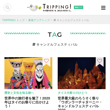
東南アジア
TRIPPING! トップ
東南アジアトップ
キャンドルフェスティバル
T
A
G
キャンドルフェスティバル
歴史と文化を知る旅へ
タイ３大祭りのひとつ
世界中の旅行者を魅了！2020
世界最大級のろうそく祭り
年はタイのお祭りに出かけよ
「ウボンラーチャターニー・
う！
キャンドルフェスティバル