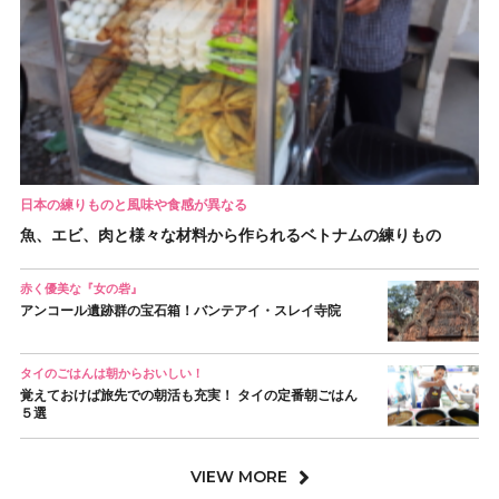
日本の練りものと風味や食感が異なる
魚、エビ、肉と様々な材料から作られるベトナムの練りもの
赤く優美な『女の砦』
アンコール遺跡群の宝石箱！バンテアイ・スレイ寺院
タイのごはんは朝からおいしい！
覚えておけば旅先での朝活も充実！ タイの定番朝ごはん
５選
VIEW MORE