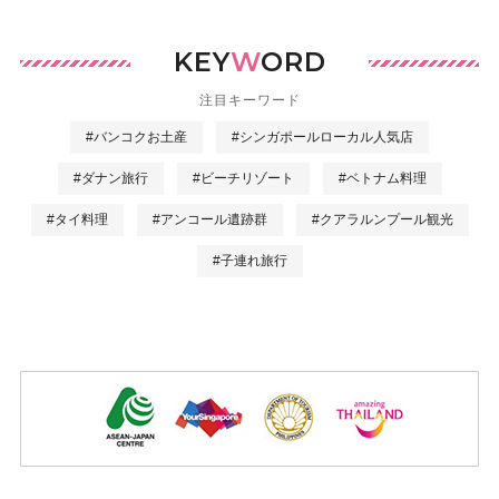
KEY
W
ORD
注目キーワード
#バンコクお土産
#シンガポールローカル人気店
#ダナン旅行
#ビーチリゾート
#ベトナム料理
#タイ料理
#アンコール遺跡群
#クアラルンプール観光
#子連れ旅行