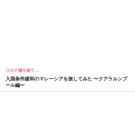
コロナ禍を経て…
入国条件緩和のマレーシアを旅してみた 〜クアラルンプ
ール編〜