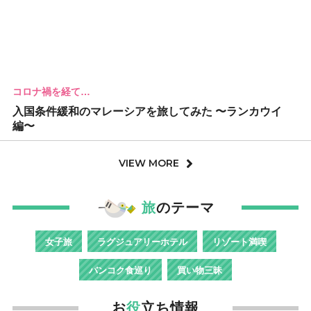
コロナ禍を経て…
入国条件緩和のマレーシアを旅してみた 〜ランカウイ
編〜
VIEW MORE
旅
のテーマ
女子旅
ラグジュアリーホテル
リゾート満喫
バンコク食巡り
買い物三昧
お
役
立ち情報