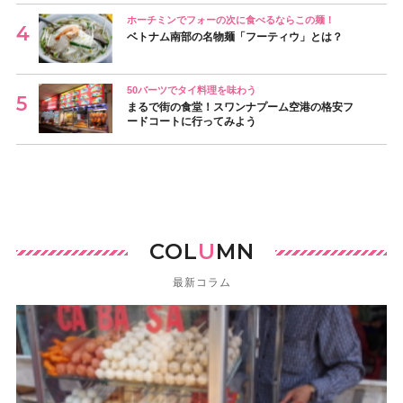
ホーチミンでフォーの次に食べるならこの麺！
ベトナム南部の名物麺「フーティウ」とは？
50バーツでタイ料理を味わう
まるで街の食堂！スワンナプーム空港の格安フ
ードコートに行ってみよう
COL
U
MN
最新コラム