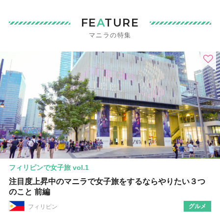
FE
A
TURE
マニラの特集
フィリピンで女子旅 vol.1
注目度上昇中のマニラで女子旅をするならやりたい３つ
のこと 前編
グルメ
フィリピン