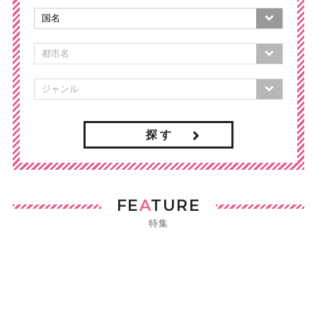
探 す
FE
A
TURE
特集