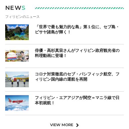
NEW
S
フィリピンのニュース
「世界で最も魅力的な島」第１位に、セブ島・
ビサヤ諸島が輝く！
俳優・高杉真宙さんがフィリピン政府観光省の
料理動画に登場！
コロナ対策徹底のセブ・パシフィック航空、フ
ィリピン国内線の運航を再開
フィリピン・エアアジアが関空＝マニラ線で日
本初就航！
VIEW MORE