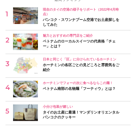
現在のタイの空港の様子をリポート（2022年4月時
点）
バンコク・スワンナプーム空港でお土産探しを
してみた
魅力とおすすめの専門店をご紹介
ベトナムのローカルスイーツの代表格「チェ
ー」とは？
日本と同じく「区」に分けられているホーチミン
ホーチミンの各区ごとの見どころと雰囲気をご
紹介
ホーチミンでフォーの次に食べるならこの麺！
ベトナム南部の名物麺「フーティウ」とは？
小分け包装が嬉しい
タイのお土産に最適！マンダリンオリエンタル
バンコクのクッキー