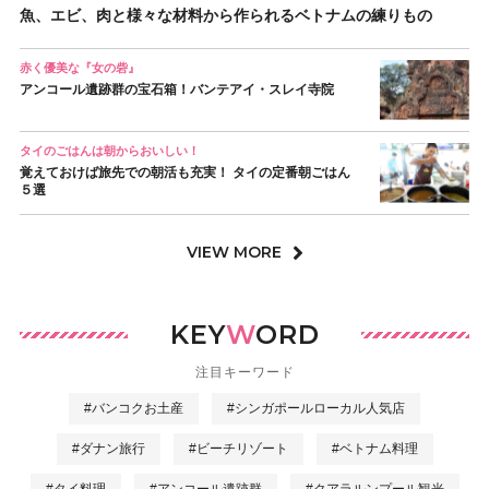
魚、エビ、肉と様々な材料から作られるベトナムの練りもの
赤く優美な『女の砦』
アンコール遺跡群の宝石箱！バンテアイ・スレイ寺院
タイのごはんは朝からおいしい！
覚えておけば旅先での朝活も充実！ タイの定番朝ごはん
５選
VIEW MORE
KEY
W
ORD
注目キーワード
#バンコクお土産
#シンガポールローカル人気店
#ダナン旅行
#ビーチリゾート
#ベトナム料理
#タイ料理
#アンコール遺跡群
#クアラルンプール観光