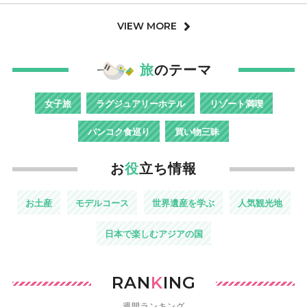
VIEW MORE
旅
のテーマ
女子旅
ラグジュアリーホテル
リゾート満喫
バンコク食巡り
買い物三昧
お
役
立ち情報
お土産
モデルコース
世界遺産を学ぶ
人気観光地
日本で楽しむアジアの国
RAN
K
ING
週間ランキング