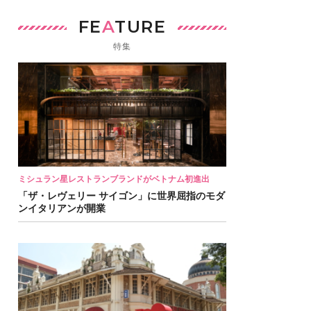
FE
A
TURE
特集
ミシュラン星レストランブランドがベトナム初進出
「ザ・レヴェリー サイゴン」に世界屈指のモダ
ンイタリアンが開業