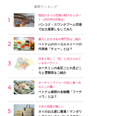
週間ランキング
現在のタイの空港の様子をリポー
ト（2022年4月時点）
バンコク・スワンナプーム空港
でお土産探しをしてみた
魅力とおすすめの専門店をご紹介
ベトナムのローカルスイーツの
代表格「チェー」とは？
日本と同じく「区」に分けられて
いるホーチミン
ホーチミンの各区ごとの見どこ
ろと雰囲気をご紹介
ホーチミンでフォーの次に食べる
ならこの麺！
ベトナム南部の名物麺「フーテ
ィウ」とは？
小分け包装が嬉しい
タイのお土産に最適！マンダリ