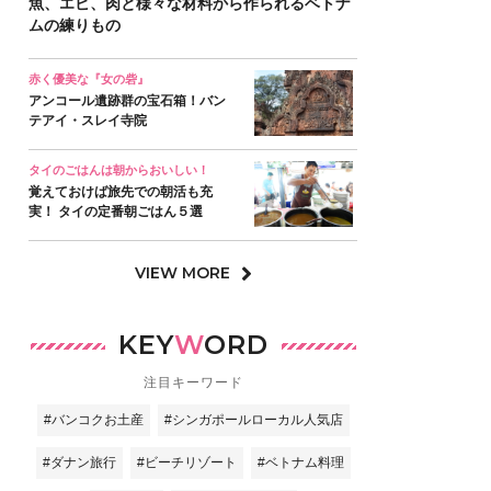
魚、エビ、肉と様々な材料から作られるベトナ
ムの練りもの
赤く優美な『女の砦』
アンコール遺跡群の宝石箱！バン
テアイ・スレイ寺院
タイのごはんは朝からおいしい！
覚えておけば旅先での朝活も充
実！ タイの定番朝ごはん５選
VIEW MORE
KEY
W
ORD
注目キーワード
#バンコクお土産
#シンガポールローカル人気店
#ダナン旅行
#ビーチリゾート
#ベトナム料理