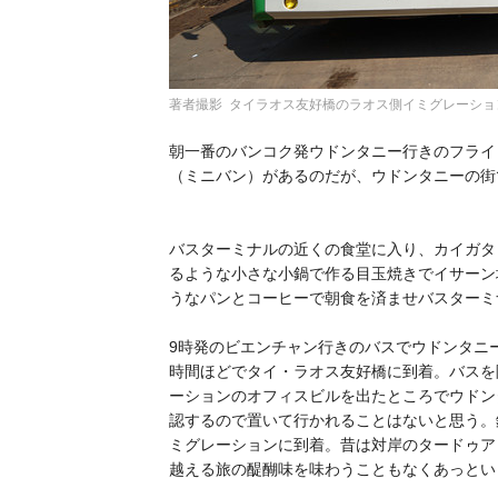
著者撮影 タイラオス友好橋のラオス側イミグレーショ
朝一番のバンコク発ウドンタニー行きのフライ
（ミニバン）があるのだが、ウドンタニーの街
バスターミナルの近くの食堂に入り、カイガタ
るような小さな小鍋で作る目玉焼きでイサーン
うなパンとコーヒーで朝食を済ませバスターミ
9時発のビエンチャン行きのバスでウドンタニ
時間ほどでタイ・ラオス友好橋に到着。バスを
ーションのオフィスビルを出たところでウドン
認するので置いて行かれることはないと思う。
ミグレーションに到着。昔は対岸のタードゥア
越える旅の醍醐味を味わうこともなくあっとい