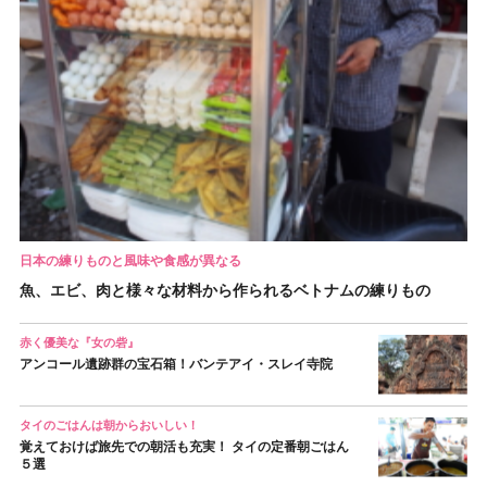
日本の練りものと風味や食感が異なる
魚、エビ、肉と様々な材料から作られるベトナムの練りもの
赤く優美な『女の砦』
アンコール遺跡群の宝石箱！バンテアイ・スレイ寺院
タイのごはんは朝からおいしい！
覚えておけば旅先での朝活も充実！ タイの定番朝ごはん
５選