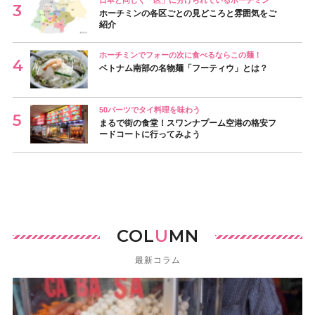
日本と同じく「区」に分けられているホーチミン
ホーチミンの各区ごとの見どころと雰囲気をご
紹介
ホーチミンでフォーの次に食べるならこの麺！
ベトナム南部の名物麺「フーティウ」とは？
50バーツでタイ料理を味わう
まるで街の食堂！スワンナプーム空港の格安フ
ードコートに行ってみよう
COL
U
MN
最新コラム