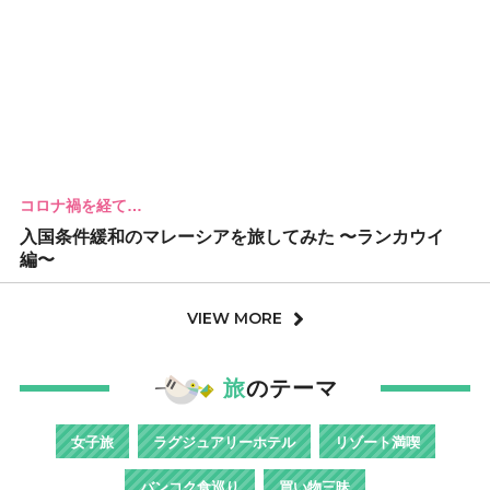
コロナ禍を経て…
入国条件緩和のマレーシアを旅してみた 〜ランカウイ
編〜
VIEW MORE
旅
のテーマ
女子旅
ラグジュアリーホテル
リゾート満喫
バンコク食巡り
買い物三昧