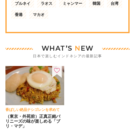
ブルネイ
ラオス
ミャンマー
韓国
台湾
香港
マカオ
WHAT’S
N
EW
日本で楽しむインドネシアの最新記事
香ばしい絶品ナシゴレンを求めて
（東京・外苑前）正真正銘バ
リニーズの味が楽しめる「ブ
リ・マデ」