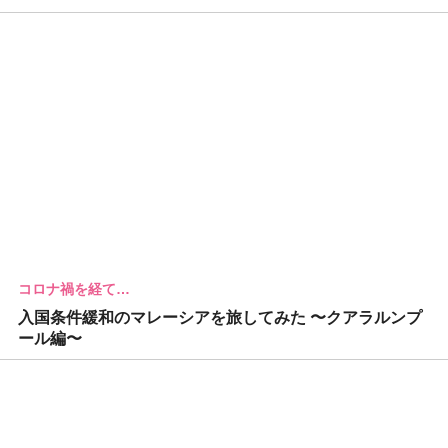
コロナ禍を経て…
入国条件緩和のマレーシアを旅してみた 〜クアラルンプ
ール編〜