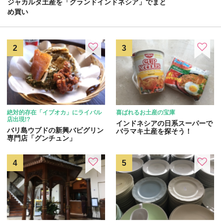
ジャカルタ土産を「グランドインドネシア」でまと
め買い
絶対的存在「イブオカ」にライバル
喜ばれるお土産の宝庫
店出現!?
インドネシアの日系スーパーで
バリ島ウブドの新興バビグリン
バラマキ土産を探そう！
専門店「グンチュン」