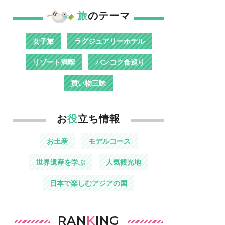
旅
のテーマ
女子旅
ラグジュアリーホテル
リゾート満喫
バンコク食巡り
買い物三昧
お
役
立ち情報
お土産
モデルコース
世界遺産を学ぶ
人気観光地
日本で楽しむアジアの国
RAN
K
ING