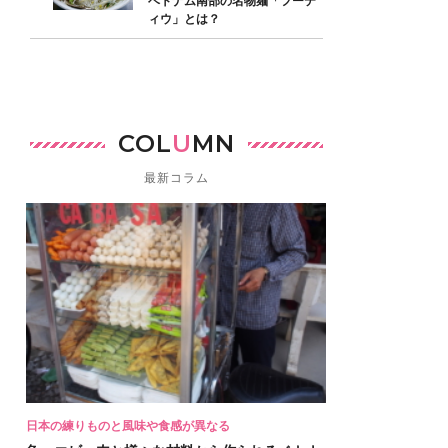
ベトナム南部の名物麺「フーテ
ィウ」とは？
COL
U
MN
最新コラム
日本の練りものと風味や食感が異なる