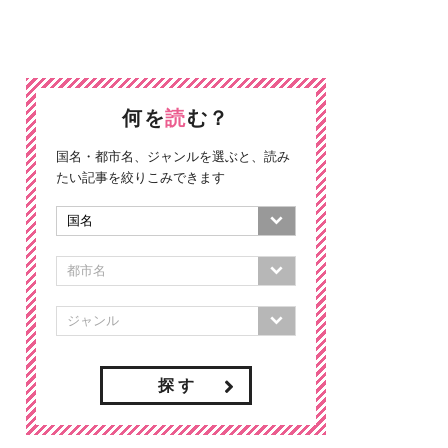
何を
読
む？
国名・都市名、ジャンルを選ぶと、読み
たい記事を絞りこみできます
探 す