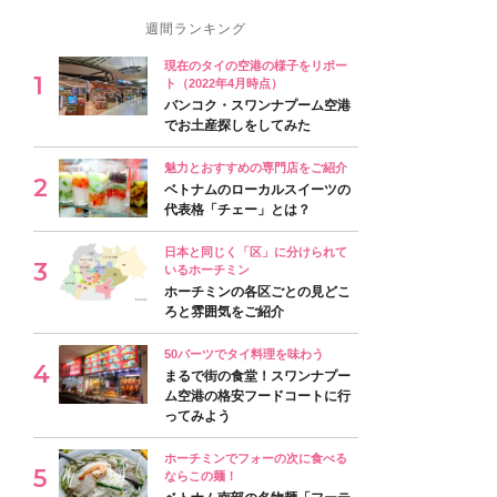
週間ランキング
現在のタイの空港の様子をリポー
ト（2022年4月時点）
バンコク・スワンナプーム空港
でお土産探しをしてみた
魅力とおすすめの専門店をご紹介
ベトナムのローカルスイーツの
代表格「チェー」とは？
日本と同じく「区」に分けられて
いるホーチミン
ホーチミンの各区ごとの見どこ
ろと雰囲気をご紹介
50バーツでタイ料理を味わう
まるで街の食堂！スワンナプー
ム空港の格安フードコートに行
ってみよう
ホーチミンでフォーの次に食べる
ならこの麺！