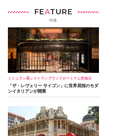
FE
A
TURE
特集
ミシュラン星レストランブランドがベトナム初進出
「ザ・レヴェリー サイゴン」に世界屈指のモダ
ンイタリアンが開業