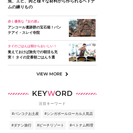
魚、エビ、肉と様々な材料から作られるベトナ
ムの練りもの
赤く優美な『女の砦』
アンコール遺跡群の宝石箱！バン
テアイ・スレイ寺院
タイのごはんは朝からおいしい！
覚えておけば旅先での朝活も充
実！ タイの定番朝ごはん５選
VIEW MORE
KEY
W
ORD
注目キーワード
#バンコクお土産
#シンガポールローカル人気店
#ダナン旅行
#ビーチリゾート
#ベトナム料理