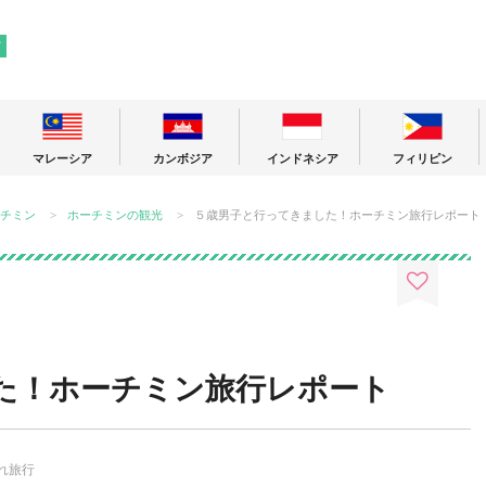
! 東南アジアの今が分かる旅の情報サイト
ア
マレーシア
カンボジア
インドネシア
フィリピン
チミン
ホーチミンの観光
５歳男子と行ってきました！ホーチミン旅行レポート
た！ホーチミン旅行レポート
れ旅行