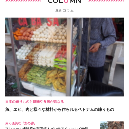
COL
U
MN
最新コラム
日本の練りものと風味や食感が異なる
魚、エビ、肉と様々な材料から作られるベトナムの練りもの
赤く優美な『女の砦』