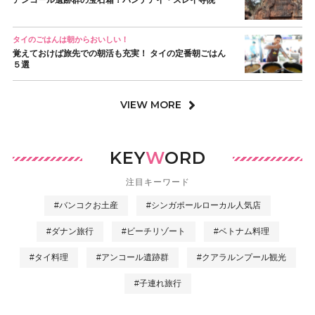
アンコール遺跡群の宝石箱！バンテアイ・スレイ寺院
タイのごはんは朝からおいしい！
覚えておけば旅先での朝活も充実！ タイの定番朝ごはん
５選
VIEW MORE
KEY
W
ORD
注目キーワード
#バンコクお土産
#シンガポールローカル人気店
#ダナン旅行
#ビーチリゾート
#ベトナム料理
#タイ料理
#アンコール遺跡群
#クアラルンプール観光
#子連れ旅行