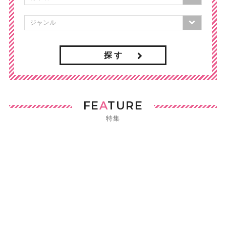
探 す
FE
A
TURE
特集