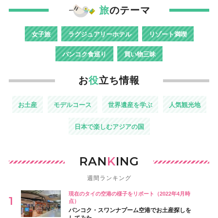
旅
のテーマ
女子旅
ラグジュアリーホテル
リゾート満喫
バンコク食巡り
買い物三昧
お
役
立ち情報
お土産
モデルコース
世界遺産を学ぶ
人気観光地
日本で楽しむアジアの国
RAN
K
ING
週間ランキング
現在のタイの空港の様子をリポート（2022年4月時
点）
バンコク・スワンナプーム空港でお土産探しを
してみた