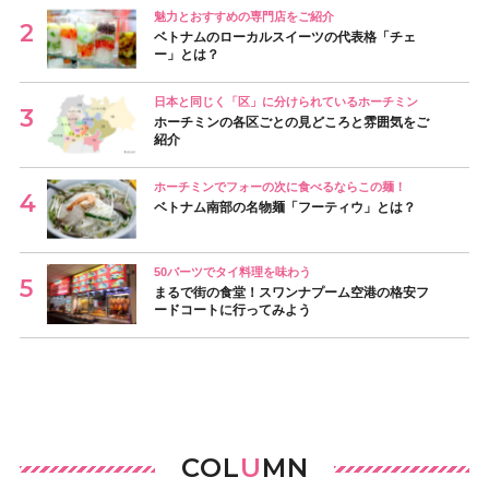
魅力とおすすめの専門店をご紹介
ベトナムのローカルスイーツの代表格「チェ
ー」とは？
日本と同じく「区」に分けられているホーチミン
ホーチミンの各区ごとの見どころと雰囲気をご
紹介
ホーチミンでフォーの次に食べるならこの麺！
ベトナム南部の名物麺「フーティウ」とは？
50バーツでタイ料理を味わう
まるで街の食堂！スワンナプーム空港の格安フ
ードコートに行ってみよう
COL
U
MN