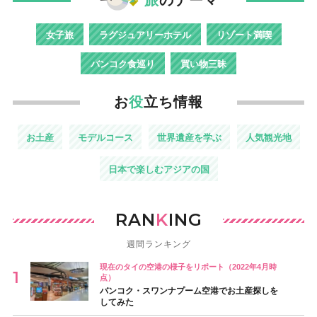
女子旅
ラグジュアリーホテル
リゾート満喫
バンコク食巡り
買い物三昧
お
役
立ち情報
お土産
モデルコース
世界遺産を学ぶ
人気観光地
日本で楽しむアジアの国
RAN
K
ING
週間ランキング
現在のタイの空港の様子をリポート（2022年4月時
点）
バンコク・スワンナプーム空港でお土産探しを
してみた