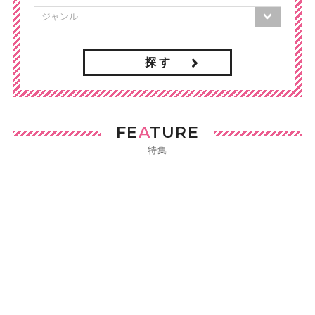
探 す
FE
A
TURE
特集