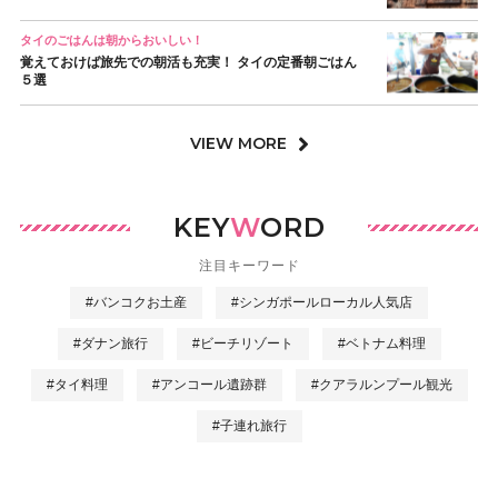
タイのごはんは朝からおいしい！
覚えておけば旅先での朝活も充実！ タイの定番朝ごはん
５選
VIEW MORE
KEY
W
ORD
注目キーワード
#バンコクお土産
#シンガポールローカル人気店
#ダナン旅行
#ビーチリゾート
#ベトナム料理
#タイ料理
#アンコール遺跡群
#クアラルンプール観光
#子連れ旅行