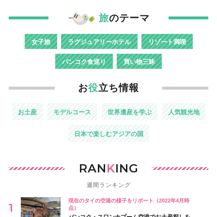
旅
のテーマ
女子旅
ラグジュアリーホテル
リゾート満喫
バンコク食巡り
買い物三昧
お
役
立ち情報
お土産
モデルコース
世界遺産を学ぶ
人気観光地
日本で楽しむアジアの国
RAN
K
ING
週間ランキング
現在のタイの空港の様子をリポート（2022年4月時
点）
バンコク・スワンナプーム空港でお土産探しを