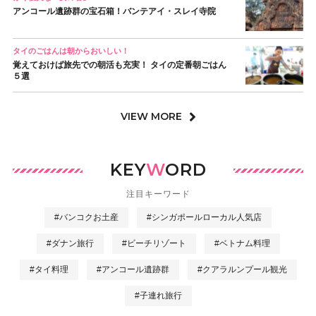
アンコール遺跡群の宝石箱！バンテアイ・スレイ寺院
タイのごはんは朝からおいしい！
覚えておけば旅先での朝活も充実！ タイの定番朝ごはん
５選
VIEW MORE
KEY
W
ORD
注目キーワード
#バンコクお土産
#シンガポールローカル人気店
#ダナン旅行
#ビーチリゾート
#ベトナム料理
#タイ料理
#アンコール遺跡群
#クアラルンプール観光
#子連れ旅行