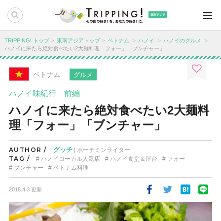
東南アジア
TRIPPING! トップ
東南アジアトップ
ベトナム
ハノイ
ハノイのグルメ
ハノイに来たら絶対食べたい2大麺料理「フォー」「ブンチャー」
ベトナム
グルメ
ハノイ味紀行 前編
ハノイに来たら絶対食べたい2大麺料
理「フォー」「ブンチャー」
AUTHOR /
グッチ
| ホーチミンライター
TAG /
ハノイローカル人気店
ハノイ食堂＆屋台
フォー
ブンチャー
ベトナム料理
2018.4.3 更新