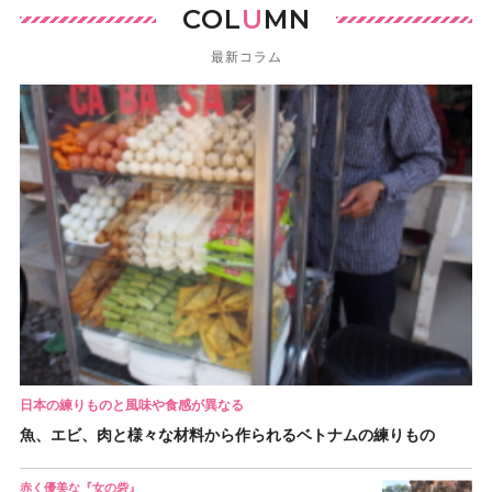
COL
U
MN
最新コラム
日本の練りものと風味や食感が異なる
魚、エビ、肉と様々な材料から作られるベトナムの練りもの
赤く優美な『女の砦』