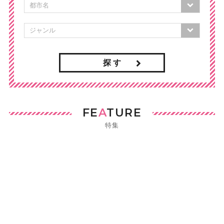
探 す
FE
A
TURE
特集