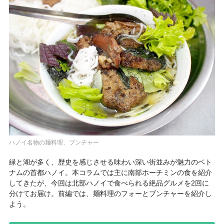
ハノイ名物の麺料理、ブンチャー
緑と湖が多く、歴史を感じさせる味わい深い街並みが魅力のベト
ナムの首都
ハノイ
。本コラムでは主に南部ホーチミンの食を紹介
してきたが、今回は北部ハノイで食べられる絶品グルメを2回に
分けてお届け。前編では、麺料理の
フォー
と
ブンチャー
を紹介し
よう。