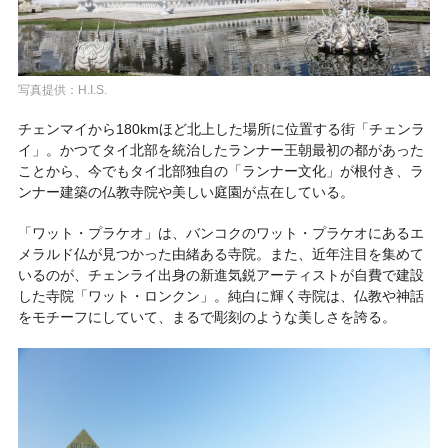
写真提供：H.I.S.
チェンマイから180kmほど北上した場所に位置する街「チェンラ
イ」。かつてタイ北部を統治したランナー王朝最初の都があった
ことから、今でもタイ北部独自の「ランナー文化」が根付き、ラ
ンナー建築の仏教寺院や美しい庭園が点在している。
「ワット・プラケオ」は、バンコクのワット・プラケオにあるエ
メラルド仏が見つかった由緒ある寺院。また、近年注目を集めて
いるのが、チェンライ出身の新進気鋭アーティストが自費で建設
した寺院「ワット・ロンクン」。純白に輝く寺院は、仏教や神話
をモチーフにしていて、まるで彫刻のような美しさを誇る。