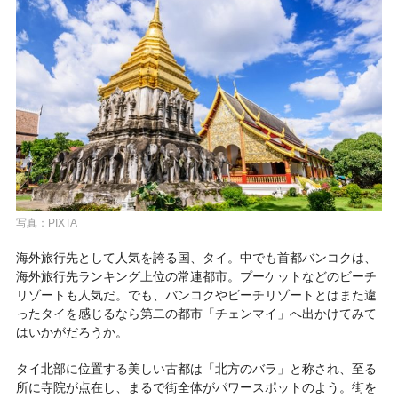
写真：PIXTA
海外旅行先として人気を誇る国、タイ。中でも首都バンコクは、
海外旅行先ランキング上位の常連都市。プーケットなどのビーチ
リゾートも人気だ。でも、バンコクやビーチリゾートとはまた違
ったタイを感じるなら第二の都市「チェンマイ」へ出かけてみて
はいかがだろうか。
タイ北部に位置する美しい古都は「北方のバラ」と称され、至る
所に寺院が点在し、まるで街全体がパワースポットのよう。街を