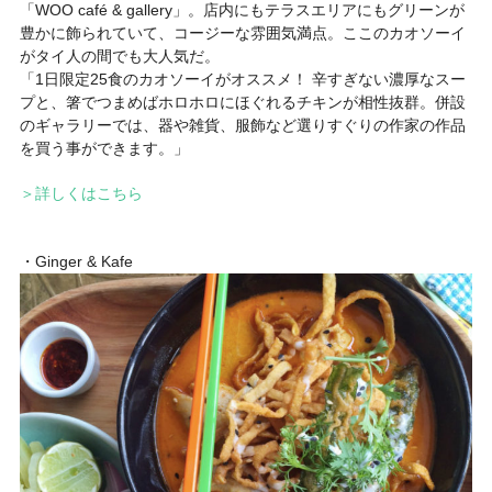
「WOO café & gallery」。店内にもテラスエリアにもグリーンが
豊かに飾られていて、コージーな雰囲気満点。ここのカオソーイ
がタイ人の間でも大人気だ。
「1日限定25食のカオソーイがオススメ！ 辛すぎない濃厚なスー
プと、箸でつまめばホロホロにほぐれるチキンが相性抜群。併設
のギャラリーでは、器や雑貨、服飾など選りすぐりの作家の作品
を買う事ができます。」
＞詳しくはこちら
・Ginger & Kafe