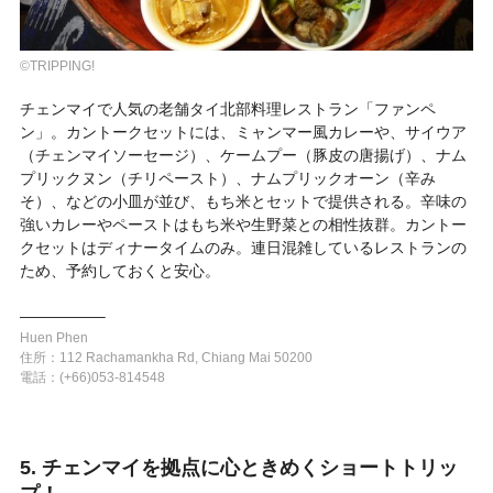
©TRIPPING!
チェンマイで人気の老舗タイ北部料理レストラン「ファンペ
ン」。カントークセットには、ミャンマー風カレーや、サイウア
（チェンマイソーセージ）、ケームプー（豚皮の唐揚げ）、ナム
プリックヌン（チリペースト）、ナムプリックオーン（辛み
そ）、などの小皿が並び、もち米とセットで提供される。辛味の
強いカレーやペーストはもち米や生野菜との相性抜群。カントー
クセットはディナータイムのみ。連日混雑しているレストランの
ため、予約しておくと安心。
—————–
Huen Phen
住所：112 Rachamankha Rd, Chiang Mai 50200
電話：(+66)053-814548
5. チェンマイを拠点に心ときめくショートトリッ