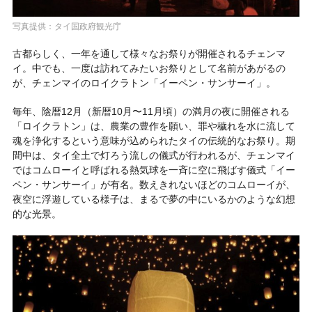
写真提供：タイ国政府観光庁
古都らしく、一年を通して様々なお祭りが開催されるチェンマ
イ。中でも、一度は訪れてみたいお祭りとして名前があがるの
が、チェンマイのロイクラトン「イーペン・サンサーイ」。
毎年、陰暦12月（新暦10月〜11月頃）の満月の夜に開催される
「ロイクラトン」は、農業の豊作を願い、罪や穢れを水に流して
魂を浄化するという意味が込められたタイの伝統的なお祭り。期
間中は、タイ全土で灯ろう流しの儀式が行われるが、チェンマイ
ではコムローイと呼ばれる熱気球を一斉に空に飛ばす儀式「イー
ペン・サンサーイ」が有名。数えきれないほどのコムローイが、
夜空に浮遊している様子は、まるで夢の中にいるかのような幻想
的な光景。