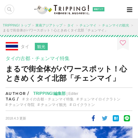
東南アジア
TRIPPING! トップ
東南アジアトップ
タイ
チェンマイ
チェンマイの観光
まるで街全体がパワースポット！心ときめくタイ北部「チェンマイ」
タイ
観光
タイの古都・チェンマイ特集
まるで街全体がパワースポット！心
ときめくタイ北部「チェンマイ」
AUTHOR /
TRIPPING!編集部
| Editer
TAG /
タイの古都・チェンマイ特集
チェンマイロイクラトン
チェンマイ寺院
チェンマイ観光
ロイクラトン
2018.4.3 更新