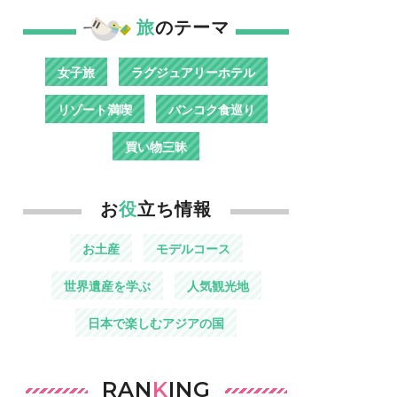
旅
のテーマ
女子旅
ラグジュアリーホテル
リゾート満喫
バンコク食巡り
買い物三昧
お
役
立ち情報
お土産
モデルコース
世界遺産を学ぶ
人気観光地
日本で楽しむアジアの国
RAN
K
ING