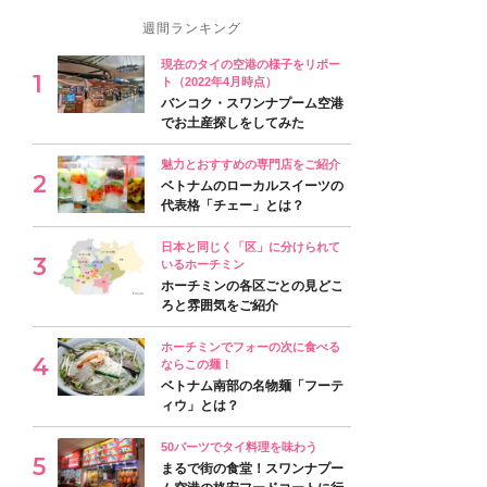
週間ランキング
現在のタイの空港の様子をリポー
ト（2022年4月時点）
バンコク・スワンナプーム空港
でお土産探しをしてみた
魅力とおすすめの専門店をご紹介
ベトナムのローカルスイーツの
代表格「チェー」とは？
日本と同じく「区」に分けられて
いるホーチミン
ホーチミンの各区ごとの見どこ
ろと雰囲気をご紹介
ホーチミンでフォーの次に食べる
ならこの麺！
ベトナム南部の名物麺「フーテ
ィウ」とは？
50バーツでタイ料理を味わう
まるで街の食堂！スワンナプー