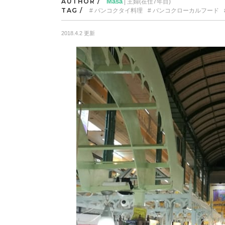
AUTHOR /
Masa
| 主婦(在住7年目)
TAG /
バンコクタイ料理
バンコクローカルフード
2018.4.2 更新