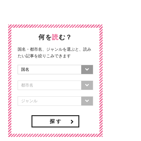
何を
読
む？
国名・都市名、ジャンルを選ぶと、読み
たい記事を絞りこみできます
探 す