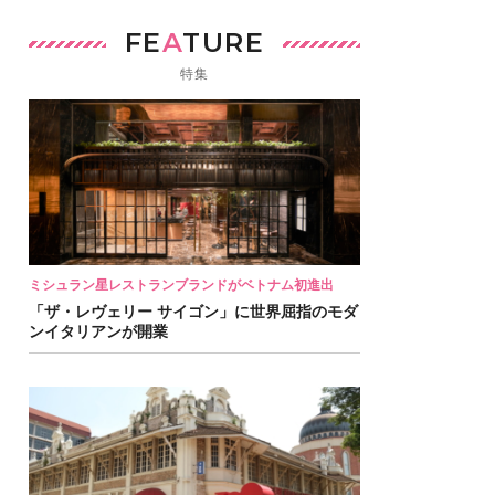
FE
A
TURE
特集
ミシュラン星レストランブランドがベトナム初進出
「ザ・レヴェリー サイゴン」に世界屈指のモダ
ンイタリアンが開業