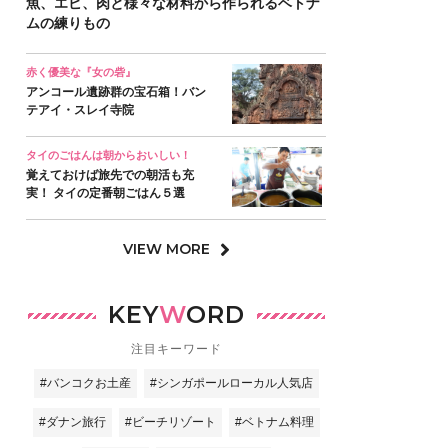
魚、エビ、肉と様々な材料から作られるベトナ
ムの練りもの
赤く優美な『女の砦』
アンコール遺跡群の宝石箱！バン
テアイ・スレイ寺院
タイのごはんは朝からおいしい！
覚えておけば旅先での朝活も充
実！ タイの定番朝ごはん５選
VIEW MORE
KEY
W
ORD
注目キーワード
#バンコクお土産
#シンガポールローカル人気店
#ダナン旅行
#ビーチリゾート
#ベトナム料理