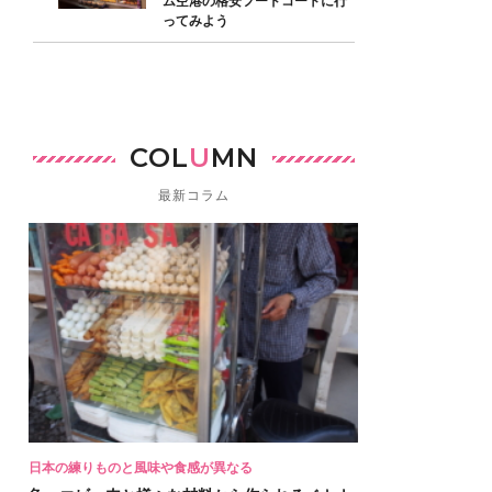
ム空港の格安フードコートに行
ってみよう
COL
U
MN
最新コラム
日本の練りものと風味や食感が異なる