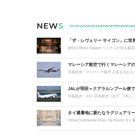
NEW
S
「ザ・レヴェリー サイゴン」に世
@Da Vittorio Saigon ベトナム
マレーシア航空で行くマレーシアの
写真提供：マレーシア航空 心温まるおも
JALが羽田＝クアラルンプール便
写真提供：J A L 日本航空（以下、J A 
タイ避暑地に新たなラグジュアリー
©︎InterContinental Khao Yai Res