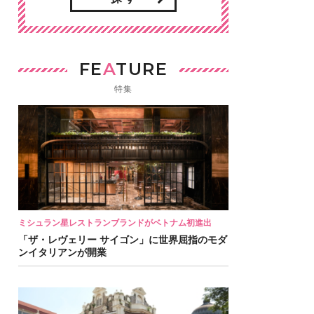
FE
A
TURE
特集
ミシュラン星レストランブランドがベトナム初進出
「ザ・レヴェリー サイゴン」に世界屈指のモダ
ンイタリアンが開業