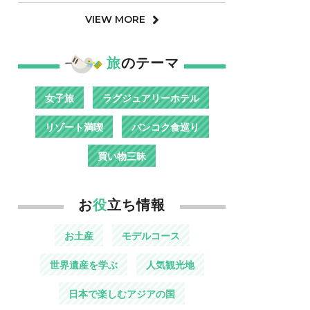
VIEW MORE
旅
のテーマ
女子旅
ラグジュアリーホテル
リゾート満喫
バンコク食巡り
買い物三昧
お
役
立ち情報
お土産
モデルコース
世界遺産を学ぶ
人気観光地
日本で楽しむアジアの国