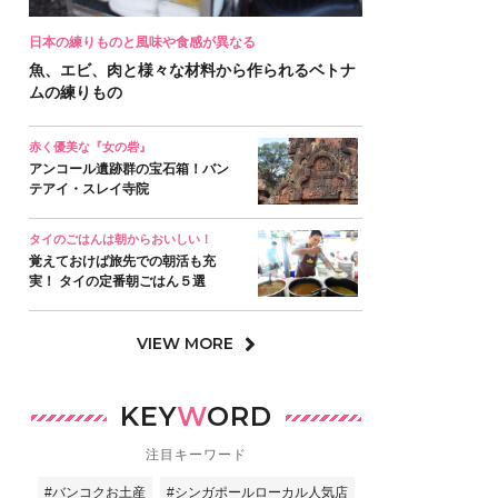
日本の練りものと風味や食感が異なる
魚、エビ、肉と様々な材料から作られるベトナ
ムの練りもの
赤く優美な『女の砦』
アンコール遺跡群の宝石箱！バン
テアイ・スレイ寺院
タイのごはんは朝からおいしい！
覚えておけば旅先での朝活も充
実！ タイの定番朝ごはん５選
VIEW MORE
KEY
W
ORD
注目キーワード
#バンコクお土産
#シンガポールローカル人気店