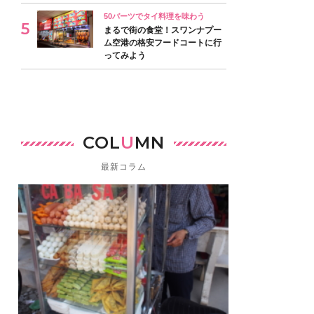
50バーツでタイ料理を味わう
まるで街の食堂！スワンナプー
ム空港の格安フードコートに行
ってみよう
COL
U
MN
最新コラム