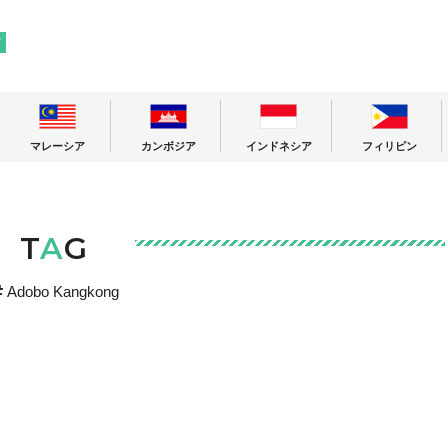
! 東南アジアの今が分かる旅の情報サイト
ア
マレーシア
カンボジア
インドネシア
フィリピン
T
A
G
Adobo Kangkong