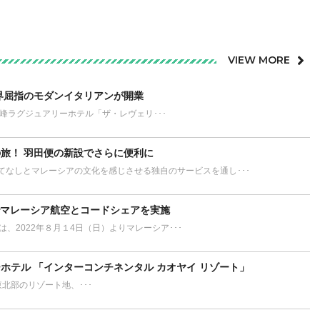
VIEW MORE
界屈指のモダンイタリアンが開業
が誇る最高峰ラグジュアリーホテル「ザ・レヴェリ･･･
旅！ 羽田便の新設でさらに便利に
てなしとマレーシアの文化を感じさせる独自のサービスを通し･･･
でマレーシア航空とコードシェアを実施
L）は、2022年８月１4日（日）よりマレーシア･･･
ホテル 「インターコンチネンタル カオヤイ リゾート」
ort タイ東北部のリゾート地、･･･