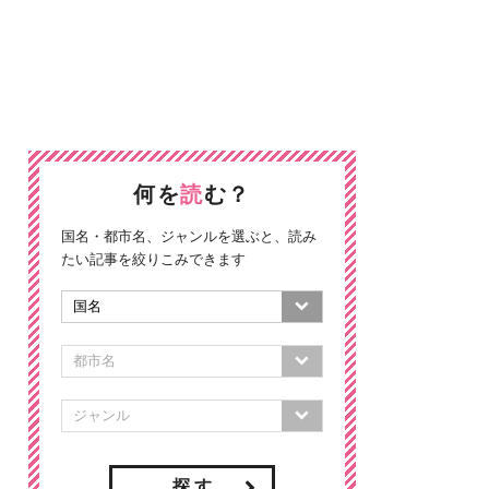
何を
読
む？
国名・都市名、ジャンルを選ぶと、読み
たい記事を絞りこみできます
探 す