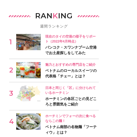
RAN
K
ING
週間ランキング
現在のタイの空港の様子をリポー
ト（2022年4月時点）
バンコク・スワンナプーム空港
でお土産探しをしてみた
魅力とおすすめの専門店をご紹介
ベトナムのローカルスイーツの
代表格「チェー」とは？
日本と同じく「区」に分けられて
いるホーチミン
ホーチミンの各区ごとの見どこ
ろと雰囲気をご紹介
ホーチミンでフォーの次に食べる
ならこの麺！
ベトナム南部の名物麺「フーテ
ィウ」とは？