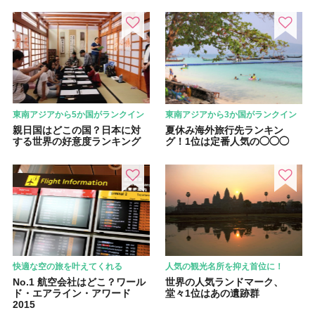
東南アジアから5か国がランクイン
東南アジアから3か国がランクイン
親日国はどこの国？日本に対
夏休み海外旅行先ランキン
する世界の好意度ランキング
グ！1位は定番人気の◯◯◯
快適な空の旅を叶えてくれる
人気の観光名所を抑え首位に！
No.1 航空会社はどこ？ワール
世界の人気ランドマーク、
ド・エアライン・アワード
堂々1位はあの遺跡群
2015