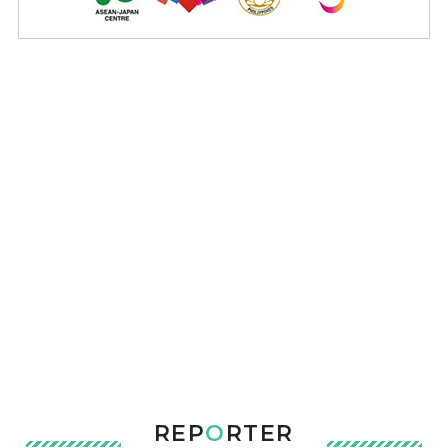
REP
O
RTER