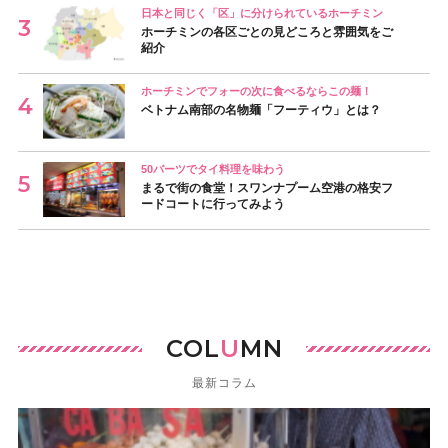
日本と同じく「区」に分けられているホーチミン
ホーチミンの各区ごとの見どころと雰囲気をご
紹介
ホーチミンでフォーの次に食べるならこの麺！
ベトナム南部の名物麺「フーティウ」とは？
50バーツでタイ料理を味わう
まるで街の食堂！スワンナプーム空港の格安フ
ードコートに行ってみよう
COL
U
MN
最新コラム