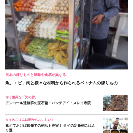
日本の練りものと風味や食感が異なる
魚、エビ、肉と様々な材料から作られるベトナムの練りもの
赤く優美な『女の砦』
アンコール遺跡群の宝石箱！バンテアイ・スレイ寺院
タイのごはんは朝からおいしい！
覚えておけば旅先での朝活も充実！ タイの定番朝ごはん
５選