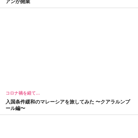
アンが開業
コロナ禍を経て…
入国条件緩和のマレーシアを旅してみた 〜クアラルンプ
ール編〜