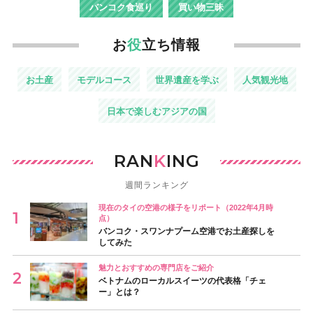
バンコク食巡り
買い物三昧
お
役
立ち情報
お土産
モデルコース
世界遺産を学ぶ
人気観光地
日本で楽しむアジアの国
RAN
K
ING
週間ランキング
現在のタイの空港の様子をリポート（2022年4月時
点）
バンコク・スワンナプーム空港でお土産探しを
してみた
魅力とおすすめの専門店をご紹介
ベトナムのローカルスイーツの代表格「チェ
ー」とは？