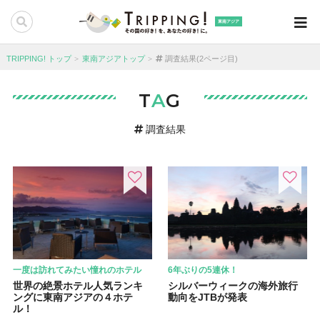
東南アジア
TRIPPING! トップ
東南アジアトップ
調査結果(2ページ目)
T
A
G
調査結果
一度は訪れてみたい憧れのホテル
6年ぶりの5連休！
世界の絶景ホテル人気ランキ
シルバーウィークの海外旅行
ングに東南アジアの４ホテ
動向をJTBが発表
ル！