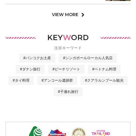
VIEW MORE
KEY
W
ORD
注目キーワード
#バンコクお土産
#シンガポールローカル人気店
#ダナン旅行
#ビーチリゾート
#ベトナム料理
#タイ料理
#アンコール遺跡群
#クアラルンプール観光
#子連れ旅行