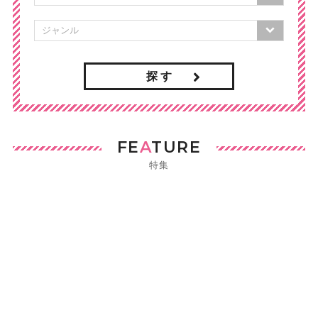
探 す
FE
A
TURE
特集