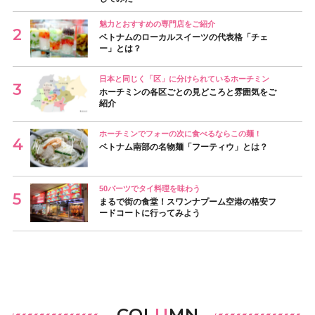
魅力とおすすめの専門店をご紹介
ベトナムのローカルスイーツの代表格「チェ
ー」とは？
日本と同じく「区」に分けられているホーチミン
ホーチミンの各区ごとの見どころと雰囲気をご
紹介
ホーチミンでフォーの次に食べるならこの麺！
ベトナム南部の名物麺「フーティウ」とは？
50バーツでタイ料理を味わう
まるで街の食堂！スワンナプーム空港の格安フ
ードコートに行ってみよう
COL
U
MN