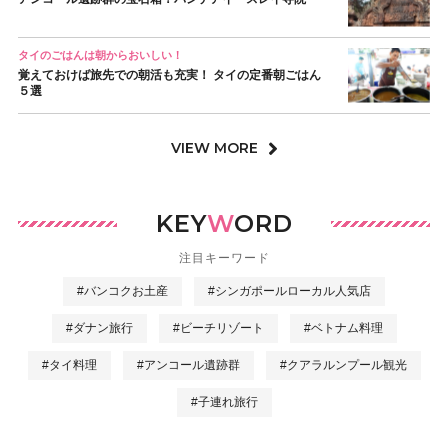
タイのごはんは朝からおいしい！
覚えておけば旅先での朝活も充実！ タイの定番朝ごはん
５選
VIEW MORE
KEY
W
ORD
注目キーワード
#バンコクお土産
#シンガポールローカル人気店
#ダナン旅行
#ビーチリゾート
#ベトナム料理
#タイ料理
#アンコール遺跡群
#クアラルンプール観光
#子連れ旅行