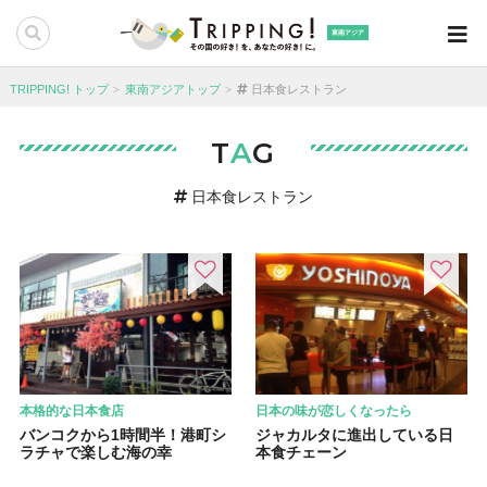
東南アジア
TRIPPING! トップ
東南アジアトップ
日本食レストラン
T
A
G
日本食レストラン
本格的な日本食店
日本の味が恋しくなったら
バンコクから1時間半！港町シ
ジャカルタに進出している日
ラチャで楽しむ海の幸
本食チェーン