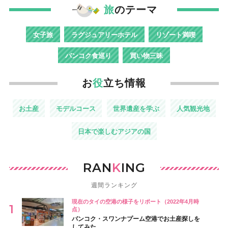
旅
のテーマ
女子旅
ラグジュアリーホテル
リゾート満喫
バンコク食巡り
買い物三昧
お
役
立ち情報
お土産
モデルコース
世界遺産を学ぶ
人気観光地
日本で楽しむアジアの国
RAN
K
ING
週間ランキング
現在のタイの空港の様子をリポート（2022年4月時
点）
バンコク・スワンナプーム空港でお土産探しを
してみた