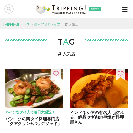
東南アジア
TRIPPING! トップ
東南アジアトップ
人気店
T
A
G
人気店
ハイソなタイ人で連日大盛況！
インドネシアの有名人も訪れ
る、絶品ヤギ肉の串焼き料理
バンコクの南タイ料理専門店
屋さん
「クアクリン+パックソッド」