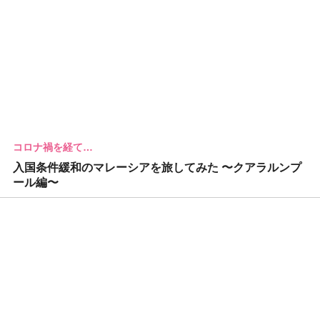
コロナ禍を経て…
入国条件緩和のマレーシアを旅してみた 〜クアラルンプ
ール編〜