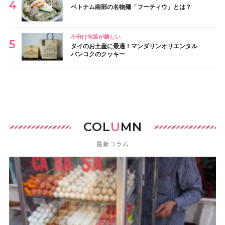
ベトナム南部の名物麺「フーティウ」とは？
小分け包装が嬉しい
タイのお土産に最適！マンダリンオリエンタル
バンコクのクッキー
COL
U
MN
最新コラム