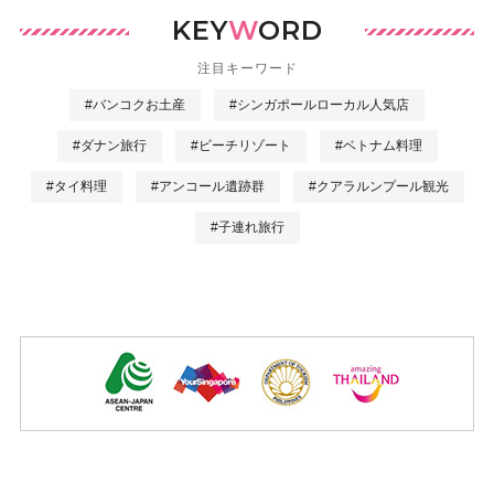
KEY
W
ORD
注目キーワード
#バンコクお土産
#シンガポールローカル人気店
#ダナン旅行
#ビーチリゾート
#ベトナム料理
#タイ料理
#アンコール遺跡群
#クアラルンプール観光
#子連れ旅行