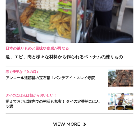
日本の練りものと風味や食感が異なる
魚、エビ、肉と様々な材料から作られるベトナムの練りもの
赤く優美な『女の砦』
アンコール遺跡群の宝石箱！バンテアイ・スレイ寺院
タイのごはんは朝からおいしい！
覚えておけば旅先での朝活も充実！ タイの定番朝ごはん
５選
VIEW MORE