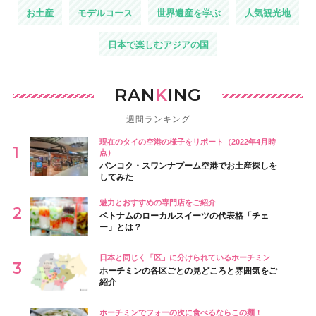
お土産
モデルコース
世界遺産を学ぶ
人気観光地
日本で楽しむアジアの国
RAN
K
ING
週間ランキング
現在のタイの空港の様子をリポート（2022年4月時
点）
バンコク・スワンナプーム空港でお土産探しを
してみた
魅力とおすすめの専門店をご紹介
ベトナムのローカルスイーツの代表格「チェ
ー」とは？
日本と同じく「区」に分けられているホーチミン
ホーチミンの各区ごとの見どころと雰囲気をご
紹介
ホーチミンでフォーの次に食べるならこの麺！