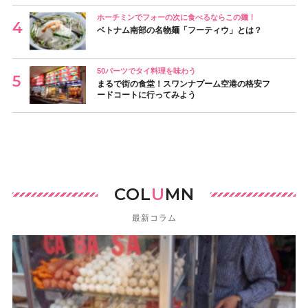
ホーチミンでフォーの次に食べるならこの麺！
ベトナム南部の名物麺「フーティウ」とは？
50バーツでタイ料理を味わう
まるで街の食堂！スワンナプーム空港の格安フ
ードコートに行ってみよう
COL
U
MN
最新コラム