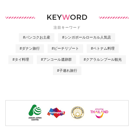
KEY
W
ORD
注目キーワード
#バンコクお土産
#シンガポールローカル人気店
#ダナン旅行
#ビーチリゾート
#ベトナム料理
#タイ料理
#アンコール遺跡群
#クアラルンプール観光
#子連れ旅行