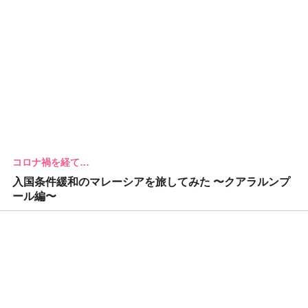
コロナ禍を経て…
入国条件緩和のマレーシアを旅してみた 〜クアラルンプ
ール編〜