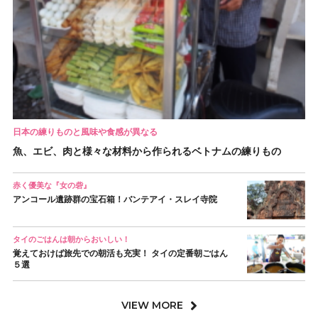
日本の練りものと風味や食感が異なる
魚、エビ、肉と様々な材料から作られるベトナムの練りもの
赤く優美な『女の砦』
アンコール遺跡群の宝石箱！バンテアイ・スレイ寺院
タイのごはんは朝からおいしい！
覚えておけば旅先での朝活も充実！ タイの定番朝ごはん
５選
VIEW MORE