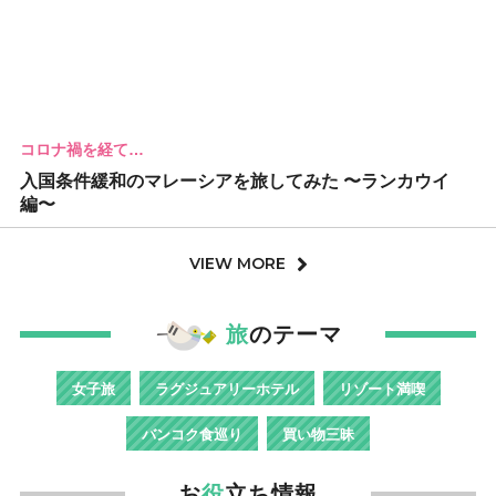
コロナ禍を経て…
入国条件緩和のマレーシアを旅してみた 〜ランカウイ
編〜
VIEW MORE
旅
のテーマ
女子旅
ラグジュアリーホテル
リゾート満喫
バンコク食巡り
買い物三昧
お
役
立ち情報