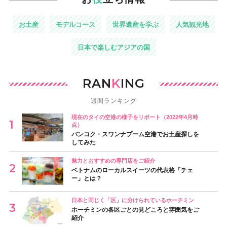
お土産
モデルコース
世界遺産を学ぶ
人気観光地
日本で楽しむアジアの国
RAN
K
ING
週間ランキング
現在のタイの空港の様子をリポート（2022年4月時
点）
バンコク・スワンナプーム空港でお土産探しを
してみた
魅力とおすすめの専門店をご紹介
ベトナムのローカルスイーツの代表格「チェ
ー」とは？
日本と同じく「区」に分けられているホーチミン
ホーチミンの各区ごとの見どころと雰囲気をご
紹介