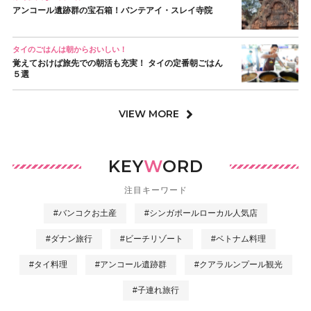
アンコール遺跡群の宝石箱！バンテアイ・スレイ寺院
タイのごはんは朝からおいしい！
覚えておけば旅先での朝活も充実！ タイの定番朝ごはん
５選
VIEW MORE
KEY
W
ORD
注目キーワード
#バンコクお土産
#シンガポールローカル人気店
#ダナン旅行
#ビーチリゾート
#ベトナム料理
#タイ料理
#アンコール遺跡群
#クアラルンプール観光
#子連れ旅行