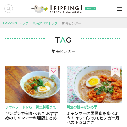
東南アジア
TRIPPING! トップ
東南アジアトップ
モヒンガー
T
A
G
モヒンガー
ソウルフードから、郷土料理まで！
川魚の旨みが決め手！
ヤンゴンで何食べる？ おすす
ミャンマーの国民食を食べよ
めのミャンマー料理店まとめ
う！ ヤンゴンのモヒンガー店
ベスト５はここ