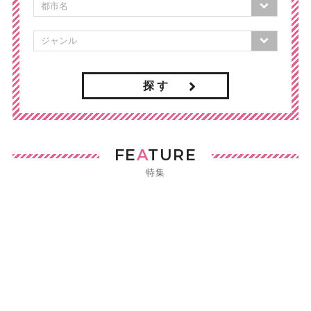
探 す
FE
A
TURE
特集