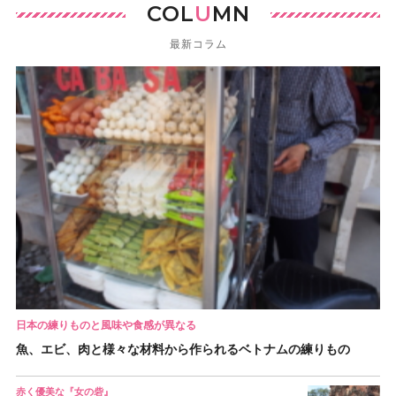
COL
U
MN
最新コラム
日本の練りものと風味や食感が異なる
魚、エビ、肉と様々な材料から作られるベトナムの練りもの
赤く優美な『女の砦』