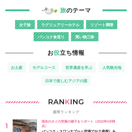
旅
のテーマ
女子旅
ラグジュアリーホテル
リゾート満喫
バンコク食巡り
買い物三昧
お
役
立ち情報
お土産
モデルコース
世界遺産を学ぶ
人気観光地
日本で楽しむアジアの国
RAN
K
ING
週間ランキング
現在のタイの空港の様子をリポート（2022年4月時
点）
バンコク・スワンナプーム空港でお土産探しを