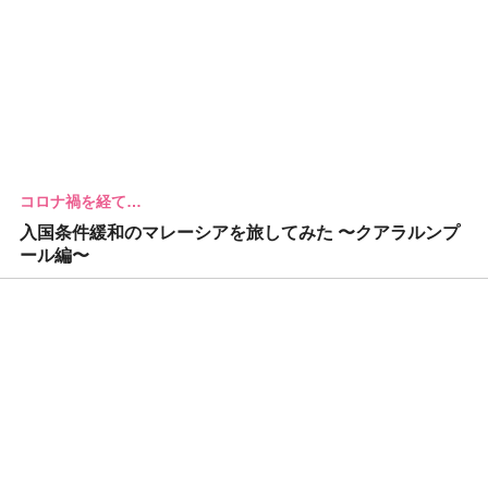
コロナ禍を経て…
入国条件緩和のマレーシアを旅してみた 〜クアラルンプ
ール編〜