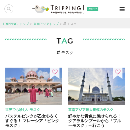
東南アジア
TRIPPING! トップ
東南アジアトップ
モスク
T
A
G
モスク
世界でも珍しいモスク
東南アジア最大規模のモスク
パステルピンクが乙女心をく
鮮やかな青色に魅せられる！
すぐる！ マレーシア「ピンク
クアラルンプールから「ブル
モスク」
ーモスク」へ行こう