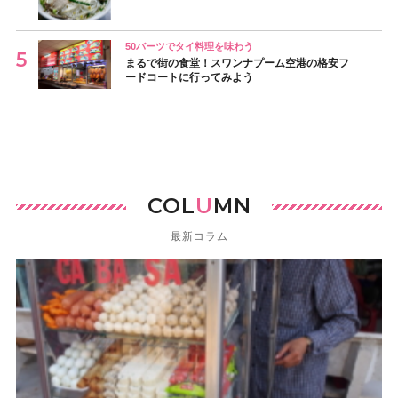
50バーツでタイ料理を味わう
まるで街の食堂！スワンナプーム空港の格安フ
ードコートに行ってみよう
COL
U
MN
最新コラム