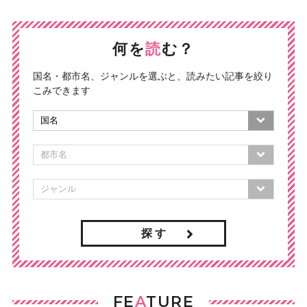
何を
読
む？
国名・都市名、ジャンルを選ぶと、読みたい記事を絞り
こみできます
探 す
FE
A
TURE