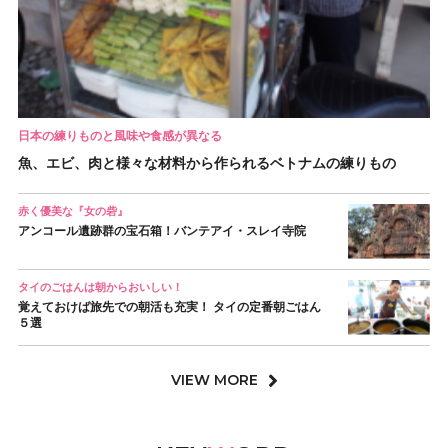
日本の練りものと風味や食感が異なる
魚、エビ、肉と様々な材料から作られるベトナムの練りもの
赤く優美な『女の砦』
アンコール遺跡群の宝石箱！バンテアイ・スレイ寺院
タイのごはんは朝からおいしい！
覚えておけば旅先での朝活も充実！ タイの定番朝ごはん
５選
VIEW MORE