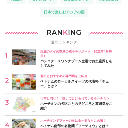
日本で楽しむアジアの国
RAN
K
ING
週間ランキング
現在のタイの空港の様子をリポート（2022年4月時
点）
バンコク・スワンナプーム空港でお土産探しを
してみた
魅力とおすすめの専門店をご紹介
ベトナムのローカルスイーツの代表格「チェ
ー」とは？
日本と同じく「区」に分けられているホーチミン
ホーチミンの各区ごとの見どころと雰囲気をご
紹介
ホーチミンでフォーの次に食べるならこの麺！
ベトナム南部の名物麺「フーティウ」とは？