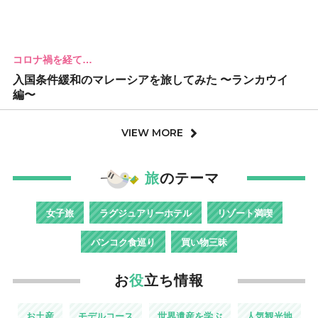
コロナ禍を経て…
入国条件緩和のマレーシアを旅してみた 〜ランカウイ
編〜
VIEW MORE
旅
のテーマ
女子旅
ラグジュアリーホテル
リゾート満喫
バンコク食巡り
買い物三昧
お
役
立ち情報
お土産
モデルコース
世界遺産を学ぶ
人気観光地