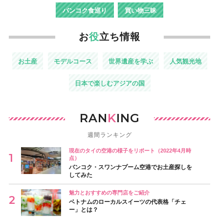
バンコク食巡り
買い物三昧
お
役
立ち情報
お土産
モデルコース
世界遺産を学ぶ
人気観光地
日本で楽しむアジアの国
RAN
K
ING
週間ランキング
現在のタイの空港の様子をリポート（2022年4月時
点）
バンコク・スワンナプーム空港でお土産探しを
してみた
魅力とおすすめの専門店をご紹介
ベトナムのローカルスイーツの代表格「チェ
ー」とは？