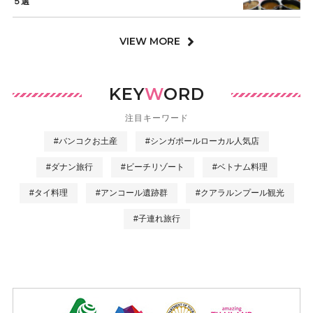
５選
VIEW MORE
KEY
W
ORD
注目キーワード
#バンコクお土産
#シンガポールローカル人気店
#ダナン旅行
#ビーチリゾート
#ベトナム料理
#タイ料理
#アンコール遺跡群
#クアラルンプール観光
#子連れ旅行