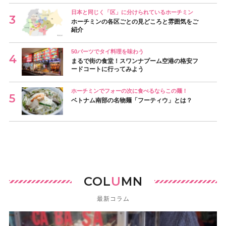
日本と同じく「区」に分けられているホーチミン
ホーチミンの各区ごとの見どころと雰囲気をご
紹介
50バーツでタイ料理を味わう
まるで街の食堂！スワンナプーム空港の格安フ
ードコートに行ってみよう
ホーチミンでフォーの次に食べるならこの麺！
ベトナム南部の名物麺「フーティウ」とは？
COL
U
MN
最新コラム