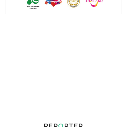
REP
O
RTER