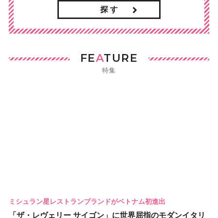
探 す
FE
A
TURE
特集
ミシュラン星レストランブランドがベトナム初進出
「ザ・レヴェリー サイゴン」に世界屈指のモダンイタリ