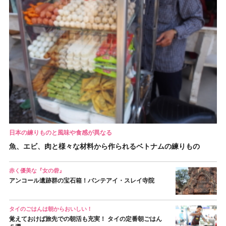
日本の練りものと風味や食感が異なる
魚、エビ、肉と様々な材料から作られるベトナムの練りもの
赤く優美な『女の砦』
アンコール遺跡群の宝石箱！バンテアイ・スレイ寺院
タイのごはんは朝からおいしい！
覚えておけば旅先での朝活も充実！ タイの定番朝ごはん