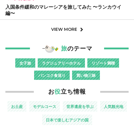
入国条件緩和のマレーシアを旅してみた 〜ランカウイ
編〜
VIEW MORE
旅
のテーマ
女子旅
ラグジュアリーホテル
リゾート満喫
バンコク食巡り
買い物三昧
お
役
立ち情報
お土産
モデルコース
世界遺産を学ぶ
人気観光地
日本で楽しむアジアの国