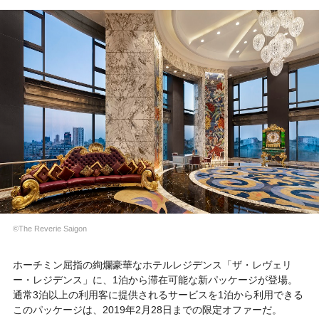
©The Reverie Saigon
ホーチミン屈指の絢爛豪華なホテルレジデンス「ザ・レヴェリ
ー・レジデンス」に、1泊から滞在可能な新パッケージが登場。
通常3泊以上の利用客に提供されるサービスを1泊から利用できる
このパッケージは、2019年2月28日までの限定オファーだ。