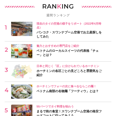
RAN
K
ING
週間ランキング
現在のタイの空港の様子をリポート（2022年4月時
点）
バンコク・スワンナプーム空港でお土産探しを
してみた
魅力とおすすめの専門店をご紹介
ベトナムのローカルスイーツの代表格「チェ
ー」とは？
日本と同じく「区」に分けられているホーチミン
ホーチミンの各区ごとの見どころと雰囲気をご
紹介
ホーチミンでフォーの次に食べるならこの麺！
ベトナム南部の名物麺「フーティウ」とは？
50バーツでタイ料理を味わう
まるで街の食堂！スワンナプーム空港の格安フ
ードコートに行ってみよう