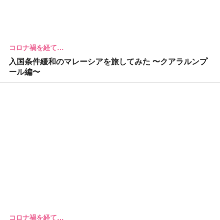
コロナ禍を経て…
入国条件緩和のマレーシアを旅してみた 〜クアラルンプ
ール編〜
コロナ禍を経て…