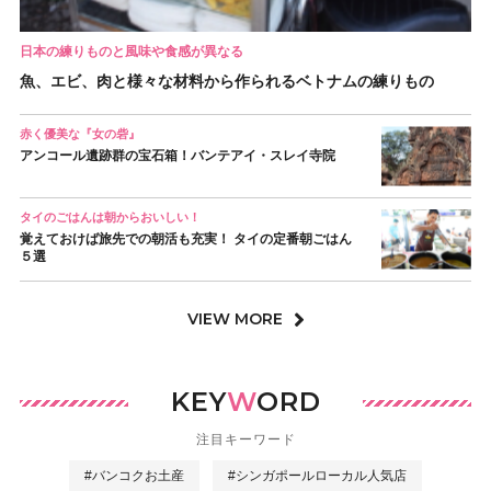
日本の練りものと風味や食感が異なる
魚、エビ、肉と様々な材料から作られるベトナムの練りもの
赤く優美な『女の砦』
アンコール遺跡群の宝石箱！バンテアイ・スレイ寺院
タイのごはんは朝からおいしい！
覚えておけば旅先での朝活も充実！ タイの定番朝ごはん
５選
VIEW MORE
KEY
W
ORD
注目キーワード
#バンコクお土産
#シンガポールローカル人気店