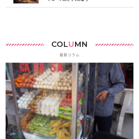
COL
U
MN
最新コラム