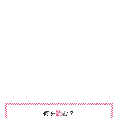
何を
読
む？