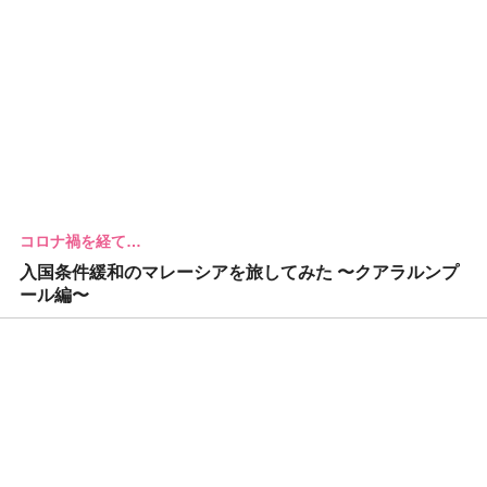
コロナ禍を経て…
入国条件緩和のマレーシアを旅してみた 〜クアラルンプ
ール編〜