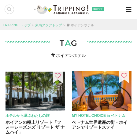
東南アジア
TRIPPING! トップ
東南アジアトップ
ホイアンホテル
T
A
G
ホイアンホテル
ホテルから選ぶわたしの旅
MY HOTEL CHOICE in ベトナム
ホイアンの極上リゾート「フ
ベトナム世界遺産の街・ホイ
ォーシーズンズ リゾート ザ ナ
アンでリゾートステイ
ムハイ」