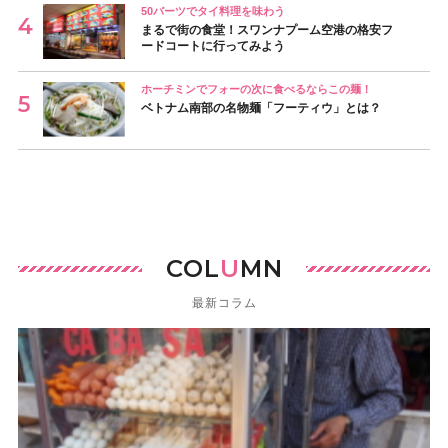
50バーツでタイ料理を味わう
まるで街の食堂！スワンナプーム空港の格安フ
ードコートに行ってみよう
ホーチミンでフォーの次に食べるならこの麺！
ベトナム南部の名物麺「フーティウ」とは？
COL
U
MN
最新コラム