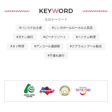
KEY
W
ORD
注目キーワード
#バンコクお土産
#シンガポールローカル人気店
#ダナン旅行
#ビーチリゾート
#ベトナム料理
#タイ料理
#アンコール遺跡群
#クアラルンプール観光
#子連れ旅行