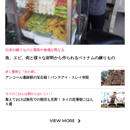
日本の練りものと風味や食感が異なる
魚、エビ、肉と様々な材料から作られるベトナムの練りもの
赤く優美な『女の砦』
アンコール遺跡群の宝石箱！バンテアイ・スレイ寺院
タイのごはんは朝からおいしい！
覚えておけば旅先での朝活も充実！ タイの定番朝ごはん
５選
VIEW MORE