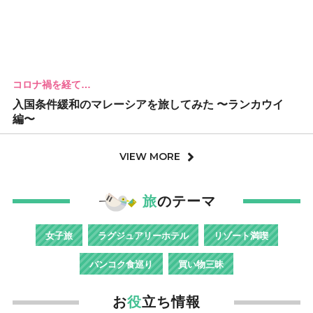
コロナ禍を経て…
入国条件緩和のマレーシアを旅してみた 〜ランカウイ
編〜
VIEW MORE
旅
のテーマ
女子旅
ラグジュアリーホテル
リゾート満喫
バンコク食巡り
買い物三昧
お
役
立ち情報