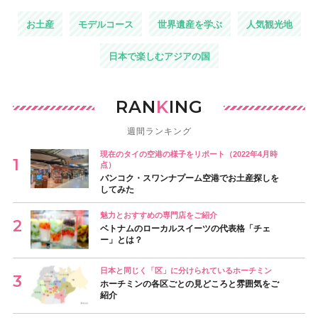
お土産
モデルコース
世界遺産を学ぶ
人気観光地
日本で楽しむアジアの国
RAN
K
ING
週間ランキング
現在のタイの空港の様子をリポート（2022年4月時
点）
バンコク・スワンナプーム空港でお土産探しを
してみた
魅力とおすすめの専門店をご紹介
ベトナムのローカルスイーツの代表格「チェ
ー」とは？
日本と同じく「区」に分けられているホーチミン
ホーチミンの各区ごとの見どころと雰囲気をご
紹介