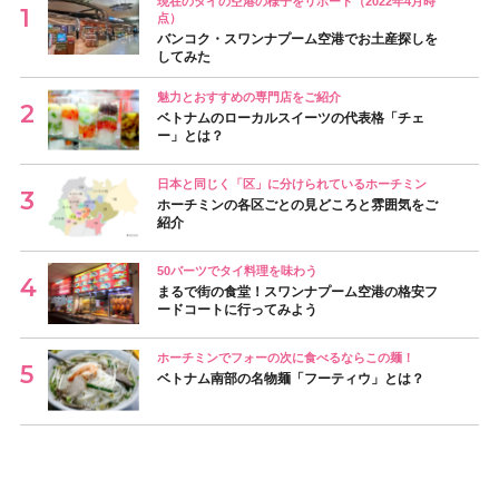
現在のタイの空港の様子をリポート（2022年4月時
点）
バンコク・スワンナプーム空港でお土産探しを
してみた
魅力とおすすめの専門店をご紹介
ベトナムのローカルスイーツの代表格「チェ
ー」とは？
日本と同じく「区」に分けられているホーチミン
ホーチミンの各区ごとの見どころと雰囲気をご
紹介
50バーツでタイ料理を味わう
まるで街の食堂！スワンナプーム空港の格安フ
ードコートに行ってみよう
ホーチミンでフォーの次に食べるならこの麺！
ベトナム南部の名物麺「フーティウ」とは？