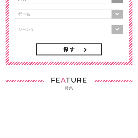
探 す
FE
A
TURE
特集