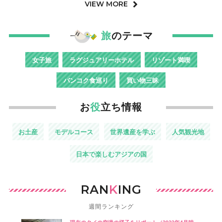
VIEW MORE
旅
のテーマ
女子旅
ラグジュアリーホテル
リゾート満喫
バンコク食巡り
買い物三昧
お
役
立ち情報
お土産
モデルコース
世界遺産を学ぶ
人気観光地
日本で楽しむアジアの国
RAN
K
ING
週間ランキング