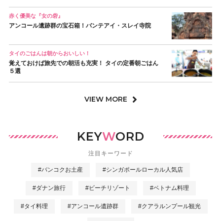
赤く優美な『女の砦』
アンコール遺跡群の宝石箱！バンテアイ・スレイ寺院
タイのごはんは朝からおいしい！
覚えておけば旅先での朝活も充実！ タイの定番朝ごはん
５選
VIEW MORE
KEY
W
ORD
注目キーワード
#バンコクお土産
#シンガポールローカル人気店
#ダナン旅行
#ビーチリゾート
#ベトナム料理
#タイ料理
#アンコール遺跡群
#クアラルンプール観光