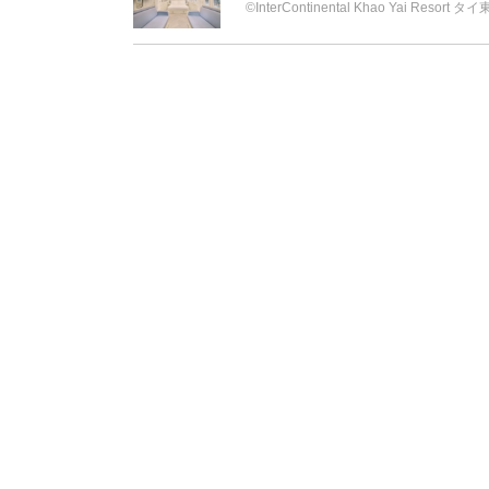
©︎InterContinental Khao Yai Res