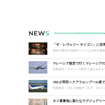
NEW
S
「ザ・レヴェリー サイゴン」に世
@Da Vittorio Saigon ベトナム
マレーシア航空で行くマレーシアの
写真提供：マレーシア航空 心温まるおも
JALが羽田＝クアラルンプール便
写真提供：J A L 日本航空（以下、J A 
タイ避暑地に新たなラグジュアリー