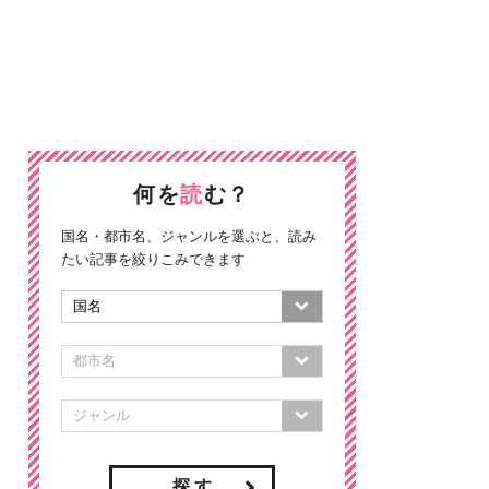
何を
読
む？
国名・都市名、ジャンルを選ぶと、読み
たい記事を絞りこみできます
探 す