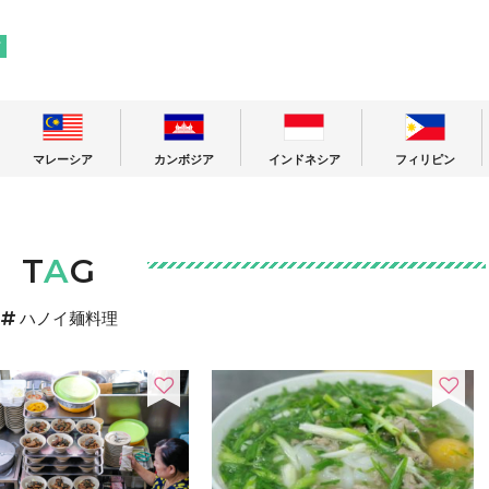
! 東南アジアの今が分かる旅の情報サイト
ア
マレーシア
カンボジア
インドネシア
フィリピン
T
A
G
ハノイ麺料理