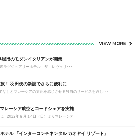
VIEW MORE
界屈指のモダンイタリアンが開業
が誇る最高峰ラグジュアリーホテル「ザ・レヴェリ･･･
旅！ 羽田便の新設でさらに便利に
てなしとマレーシアの文化を感じさせる独自のサービスを通し･･･
でマレーシア航空とコードシェアを実施
L）は、2022年８月１4日（日）よりマレーシア･･･
ホテル 「インターコンチネンタル カオヤイ リゾート」