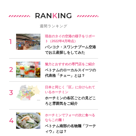
RAN
K
ING
週間ランキング
現在のタイの空港の様子をリポー
ト（2022年4月時点）
バンコク・スワンナプーム空港
でお土産探しをしてみた
魅力とおすすめの専門店をご紹介
ベトナムのローカルスイーツの
代表格「チェー」とは？
日本と同じく「区」に分けられて
いるホーチミン
ホーチミンの各区ごとの見どこ
ろと雰囲気をご紹介
ホーチミンでフォーの次に食べる
ならこの麺！
ベトナム南部の名物麺「フーテ
ィウ」とは？