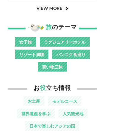
VIEW MORE
旅
のテーマ
女子旅
ラグジュアリーホテル
リゾート満喫
バンコク食巡り
買い物三昧
お
役
立ち情報
お土産
モデルコース
世界遺産を学ぶ
人気観光地
日本で楽しむアジアの国