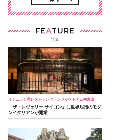
FE
A
TURE
特集
ミシュラン星レストランブランドがベトナム初進出
「ザ・レヴェリー サイゴン」に世界屈指のモダ
ンイタリアンが開業