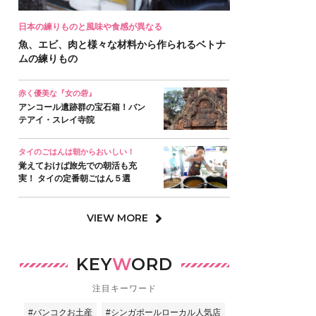
日本の練りものと風味や食感が異なる
魚、エビ、肉と様々な材料から作られるベトナ
ムの練りもの
赤く優美な『女の砦』
アンコール遺跡群の宝石箱！バン
テアイ・スレイ寺院
タイのごはんは朝からおいしい！
覚えておけば旅先での朝活も充
実！ タイの定番朝ごはん５選
VIEW MORE
KEY
W
ORD
注目キーワード
#バンコクお土産
#シンガポールローカル人気店