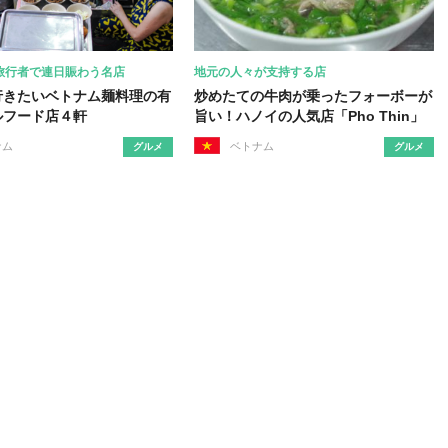
旅行者で連日賑わう名店
地元の人々が支持する店
行きたいベトナム麺料理の有
炒めたての牛肉が乗ったフォーボーが
ルフード店４軒
旨い！ハノイの人気店「Pho Thin」
ナム
ベトナム
グルメ
グルメ