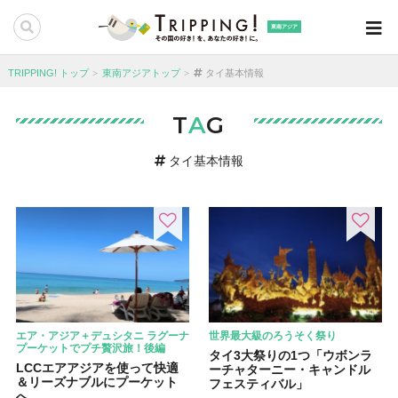
東南アジア
TRIPPING! トップ
東南アジアトップ
タイ基本情報
T
A
G
タイ基本情報
エア・アジア＋デュシタニ ラグーナ
世界最大級のろうそく祭り
プーケットでプチ贅沢旅！後編
タイ3大祭りの1つ「ウボンラ
LCCエアアジアを使って快適
ーチャターニー・キャンドル
＆リーズナブルにプーケット
フェスティバル」
へ