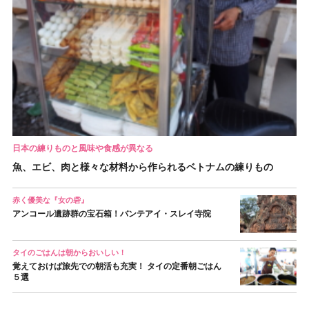
日本の練りものと風味や食感が異なる
魚、エビ、肉と様々な材料から作られるベトナムの練りもの
赤く優美な『女の砦』
アンコール遺跡群の宝石箱！バンテアイ・スレイ寺院
タイのごはんは朝からおいしい！
覚えておけば旅先での朝活も充実！ タイの定番朝ごはん
５選