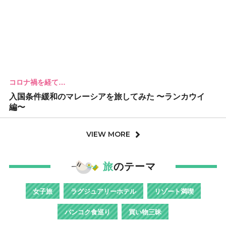
コロナ禍を経て…
入国条件緩和のマレーシアを旅してみた 〜ランカウイ
編〜
VIEW MORE
旅
のテーマ
女子旅
ラグジュアリーホテル
リゾート満喫
バンコク食巡り
買い物三昧