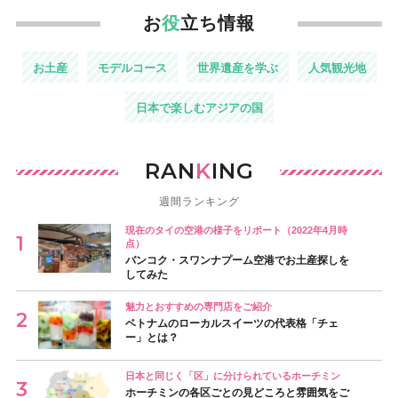
お
役
立ち情報
お土産
モデルコース
世界遺産を学ぶ
人気観光地
日本で楽しむアジアの国
RAN
K
ING
週間ランキング
現在のタイの空港の様子をリポート（2022年4月時
点）
バンコク・スワンナプーム空港でお土産探しを
してみた
魅力とおすすめの専門店をご紹介
ベトナムのローカルスイーツの代表格「チェ
ー」とは？
日本と同じく「区」に分けられているホーチミン
ホーチミンの各区ごとの見どころと雰囲気をご