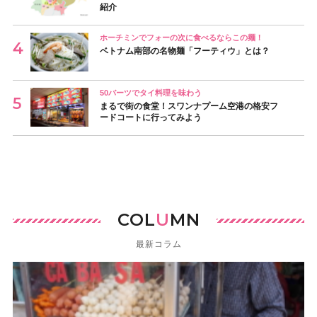
紹介
ホーチミンでフォーの次に食べるならこの麺！
ベトナム南部の名物麺「フーティウ」とは？
50バーツでタイ料理を味わう
まるで街の食堂！スワンナプーム空港の格安フ
ードコートに行ってみよう
COL
U
MN
最新コラム