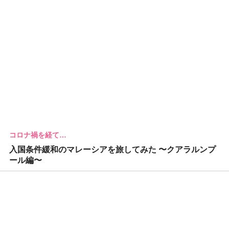
コロナ禍を経て…
入国条件緩和のマレーシアを旅してみた 〜クアラルンプ
ール編〜