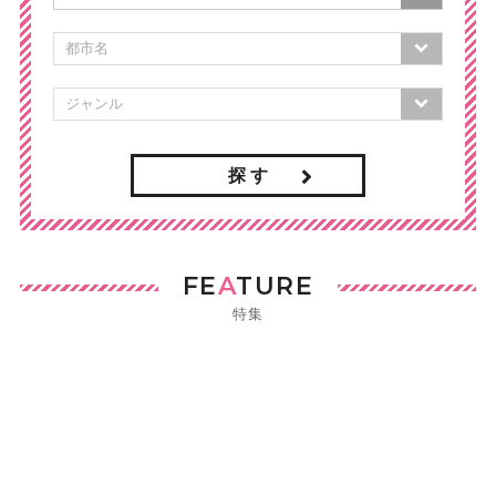
探 す
FE
A
TURE
特集