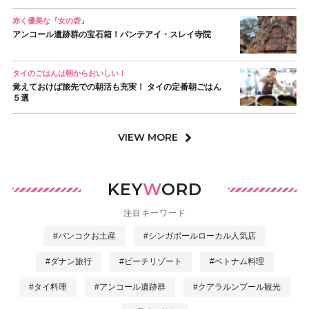
赤く優美な『女の砦』
アンコール遺跡群の宝石箱！バンテアイ・スレイ寺院
タイのごはんは朝からおいしい！
覚えておけば旅先での朝活も充実！ タイの定番朝ごはん
５選
VIEW MORE
KEY
W
ORD
注目キーワード
#バンコクお土産
#シンガポールローカル人気店
#ダナン旅行
#ビーチリゾート
#ベトナム料理
#タイ料理
#アンコール遺跡群
#クアラルンプール観光