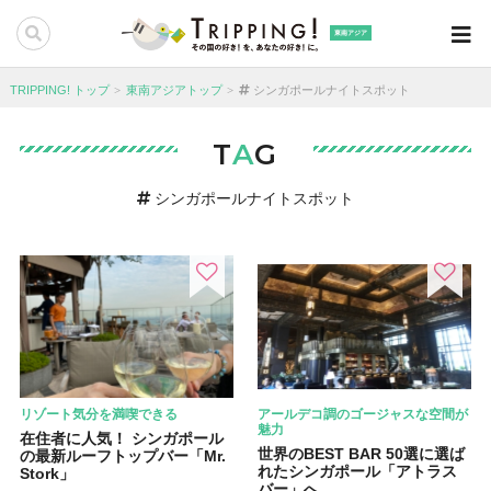
東南アジア
TRIPPING! トップ
東南アジアトップ
シンガポールナイトスポット
T
A
G
シンガポールナイトスポット
リゾート気分を満喫できる
アールデコ調のゴージャスな空間が
魅力
在住者に人気！ シンガポール
世界のBEST BAR 50選に選ば
の最新ルーフトップバー「Mr.
れたシンガポール「アトラス
Stork」
バー」へ