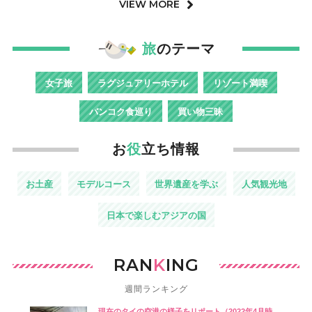
VIEW MORE
旅
のテーマ
女子旅
ラグジュアリーホテル
リゾート満喫
バンコク食巡り
買い物三昧
お
役
立ち情報
お土産
モデルコース
世界遺産を学ぶ
人気観光地
日本で楽しむアジアの国
RAN
K
ING
週間ランキング
現在のタイの空港の様子をリポート（2022年4月時