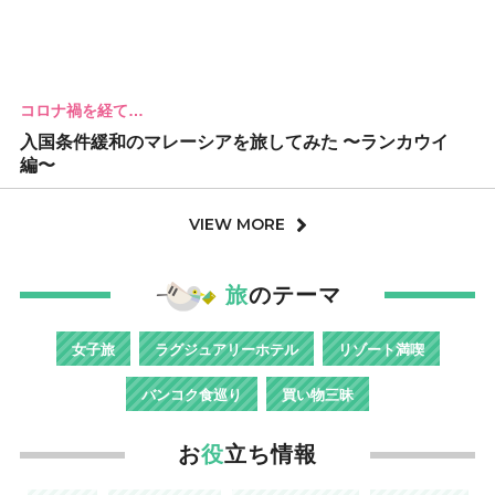
コロナ禍を経て…
入国条件緩和のマレーシアを旅してみた 〜ランカウイ
編〜
VIEW MORE
旅
のテーマ
女子旅
ラグジュアリーホテル
リゾート満喫
バンコク食巡り
買い物三昧
お
役
立ち情報