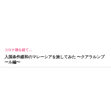
コロナ禍を経て…
入国条件緩和のマレーシアを旅してみた 〜クアラルンプ
ール編〜