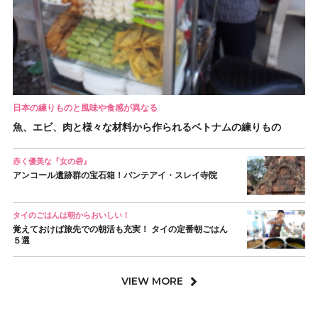
日本の練りものと風味や食感が異なる
魚、エビ、肉と様々な材料から作られるベトナムの練りもの
赤く優美な『女の砦』
アンコール遺跡群の宝石箱！バンテアイ・スレイ寺院
タイのごはんは朝からおいしい！
覚えておけば旅先での朝活も充実！ タイの定番朝ごはん
５選
VIEW MORE