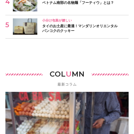
ベトナム南部の名物麺「フーティウ」とは？
小分け包装が嬉しい
タイのお土産に最適！マンダリンオリエンタル
バンコクのクッキー
COL
U
MN
最新コラム