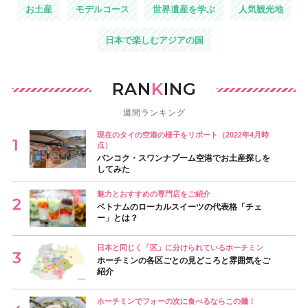
お土産
モデルコース
世界遺産を学ぶ
人気観光地
日本で楽しむアジアの国
RAN
K
ING
週間ランキング
現在のタイの空港の様子をリポート（2022年4月時
点）
バンコク・スワンナプーム空港でお土産探しを
してみた
魅力とおすすめの専門店をご紹介
ベトナムのローカルスイーツの代表格「チェ
ー」とは？
日本と同じく「区」に分けられているホーチミン
ホーチミンの各区ごとの見どころと雰囲気をご
紹介
ホーチミンでフォーの次に食べるならこの麺！