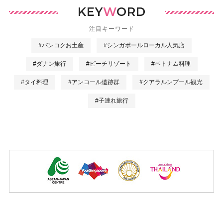
KEY
W
ORD
注目キーワード
#バンコクお土産
#シンガポールローカル人気店
#ダナン旅行
#ビーチリゾート
#ベトナム料理
#タイ料理
#アンコール遺跡群
#クアラルンプール観光
#子連れ旅行