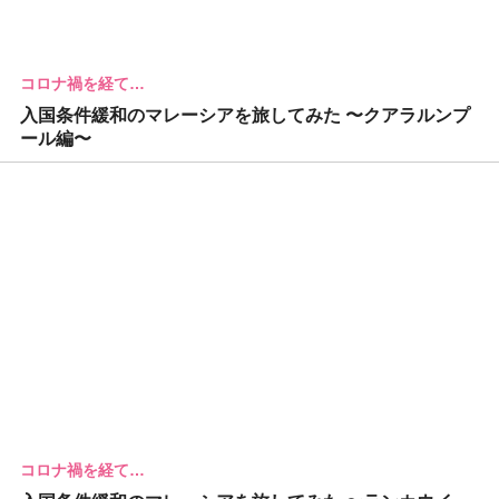
コロナ禍を経て…
入国条件緩和のマレーシアを旅してみた 〜クアラルンプ
ール編〜
コロナ禍を経て…