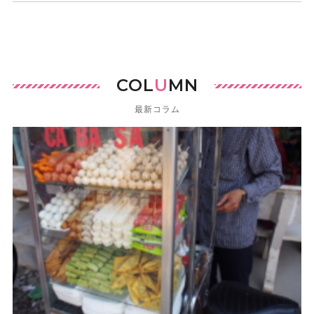
COL
U
MN
最新コラム