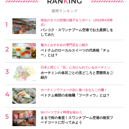
RAN
K
ING
週間ランキング
現在のタイの空港の様子をリポート（2022年4月時
点）
バンコク・スワンナプーム空港でお土産探しを
してみた
魅力とおすすめの専門店をご紹介
ベトナムのローカルスイーツの代表格「チェ
ー」とは？
日本と同じく「区」に分けられているホーチミン
ホーチミンの各区ごとの見どころと雰囲気をご
紹介
ホーチミンでフォーの次に食べるならこの麺！
ベトナム南部の名物麺「フーティウ」とは？
50バーツでタイ料理を味わう
まるで街の食堂！スワンナプーム空港の格安フ
ードコートに行ってみよう