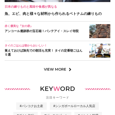
日本の練りものと風味や食感が異なる
魚、エビ、肉と様々な材料から作られるベトナムの練りもの
赤く優美な『女の砦』
アンコール遺跡群の宝石箱！バンテアイ・スレイ寺院
タイのごはんは朝からおいしい！
覚えておけば旅先での朝活も充実！ タイの定番朝ごはん
５選
VIEW MORE
KEY
W
ORD
注目キーワード
#バンコクお土産
#シンガポールローカル人気店