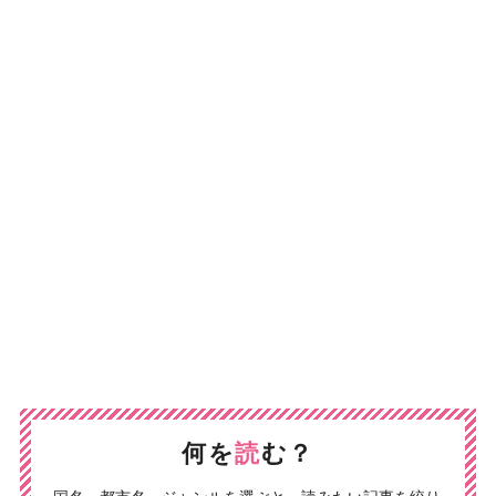
何を
読
む？