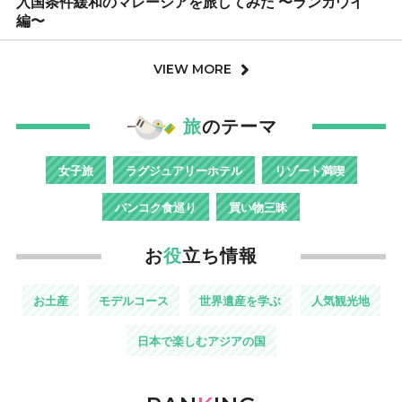
入国条件緩和のマレーシアを旅してみた 〜ランカウイ
編〜
VIEW MORE
旅
のテーマ
女子旅
ラグジュアリーホテル
リゾート満喫
バンコク食巡り
買い物三昧
お
役
立ち情報
お土産
モデルコース
世界遺産を学ぶ
人気観光地
日本で楽しむアジアの国