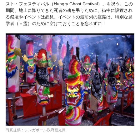
スト・フェスティバル（Hungry Ghost Festival）
」を祝う。この
期間、地上に降りてきた死者の魂を弔うために、街中に設置され
る祭壇やイベントは必見。イベントの最前列の座席は、特別な見
学者（＝霊）のために空けておくことを忘れずに！
写真提供：シンガポール政府観光局