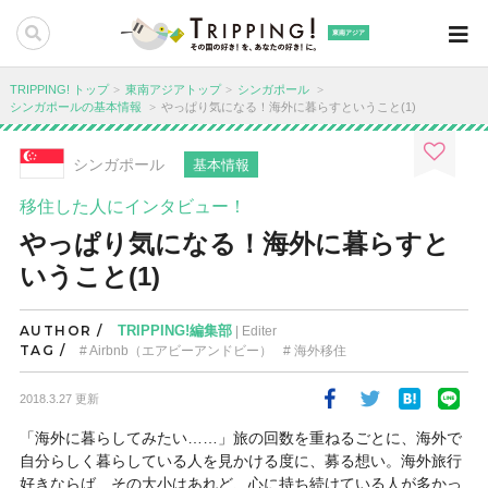
東南アジア
TRIPPING! トップ
東南アジアトップ
シンガポール
シンガポールの基本情報
やっぱり気になる！海外に暮らすということ(1)
シンガポール
基本情報
移住した人にインタビュー！
やっぱり気になる！海外に暮らすと
いうこと(1)
AUTHOR /
TRIPPING!編集部
| Editer
TAG /
Airbnb（エアビーアンドビー）
海外移住
2018.3.27 更新
「海外に暮らしてみたい……」旅の回数を重ねるごとに、海外で
自分らしく暮らしている人を見かける度に、募る想い。海外旅行
好きならば、その大小はあれど、心に持ち続けている人が多かっ