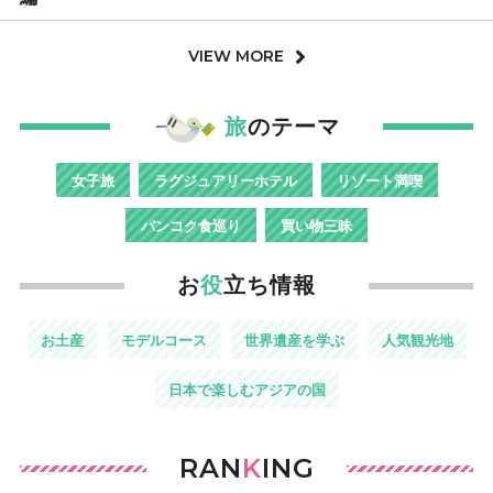
VIEW MORE
旅
のテーマ
女子旅
ラグジュアリーホテル
リゾート満喫
バンコク食巡り
買い物三昧
お
役
立ち情報
お土産
モデルコース
世界遺産を学ぶ
人気観光地
日本で楽しむアジアの国
RAN
K
ING