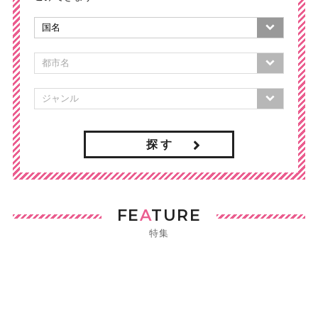
探 す
FE
A
TURE
特集