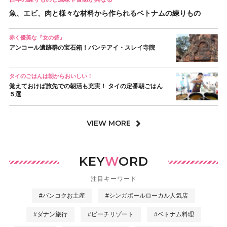
魚、エビ、肉と様々な材料から作られるベトナムの練りもの
赤く優美な『女の砦』
アンコール遺跡群の宝石箱！バンテアイ・スレイ寺院
タイのごはんは朝からおいしい！
覚えておけば旅先での朝活も充実！ タイの定番朝ごはん
５選
VIEW MORE
KEY
W
ORD
注目キーワード
#バンコクお土産
#シンガポールローカル人気店
#ダナン旅行
#ビーチリゾート
#ベトナム料理