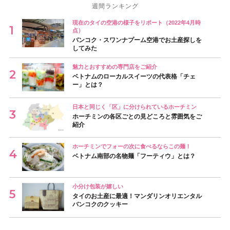
週間ランキング
現在のタイの空港の様子をリポート（2022年4月時
点）
バンコク・スワンナプーム空港でお土産探しを
してみた
魅力とおすすめの専門店をご紹介
ベトナムのローカルスイーツの代表格「チェ
ー」とは？
日本と同じく「区」に分けられているホーチミン
ホーチミンの各区ごとの見どころと雰囲気をご
紹介
ホーチミンでフォーの次に食べるならこの麺！
ベトナム南部の名物麺「フーティウ」とは？
小分け包装が嬉しい
タイのお土産に最適！マンダリンオリエンタル
バンコクのクッキー