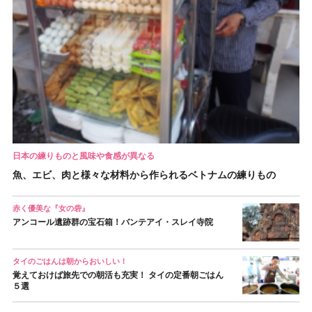
日本の練りものと風味や食感が異なる
魚、エビ、肉と様々な材料から作られるベトナムの練りもの
赤く優美な『女の砦』
アンコール遺跡群の宝石箱！バンテアイ・スレイ寺院
タイのごはんは朝からおいしい！
覚えておけば旅先での朝活も充実！ タイの定番朝ごはん
５選