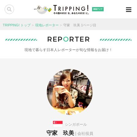
東南アジア
TRIPPING! トップ
現地レポーター
守家 玖美 1ページ目
REP
O
RTER
現地で暮らす日本人レポーターが旬な情報をお届け！
シンガポール
守家 玖美
| 会社役員