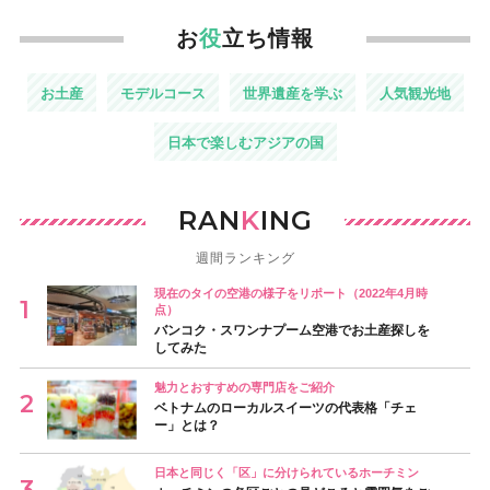
お
役
立ち情報
お土産
モデルコース
世界遺産を学ぶ
人気観光地
日本で楽しむアジアの国
RAN
K
ING
週間ランキング
現在のタイの空港の様子をリポート（2022年4月時
点）
バンコク・スワンナプーム空港でお土産探しを
してみた
魅力とおすすめの専門店をご紹介
ベトナムのローカルスイーツの代表格「チェ
ー」とは？
日本と同じく「区」に分けられているホーチミン