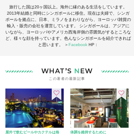
旅行した国は20ヶ国以上。海外に縁のある生活をしています。
2013年結婚と同時にシンガポールに移住。現在は夫婦で、シンガ
ポールを拠点に、日本、ミラノをまわりながら、ヨーロッパ雑貨の
輸入・販売の会社を運営しています。 シンガポールは、アジアに
いながら、ヨーロッパやアメリカ西海岸側の雰囲気がするところな
ど、様々な顔を持っています。色んなシンガポールを紹介できれば
と思います。 ＞
Facebook
HP：
WHAT’S
N
EW
この著者の最新記事
屋外で飲むビールやカクテルは格
体調を維持するために