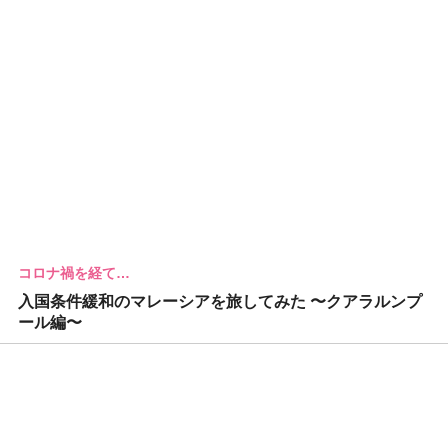
コロナ禍を経て…
入国条件緩和のマレーシアを旅してみた 〜クアラルンプ
ール編〜