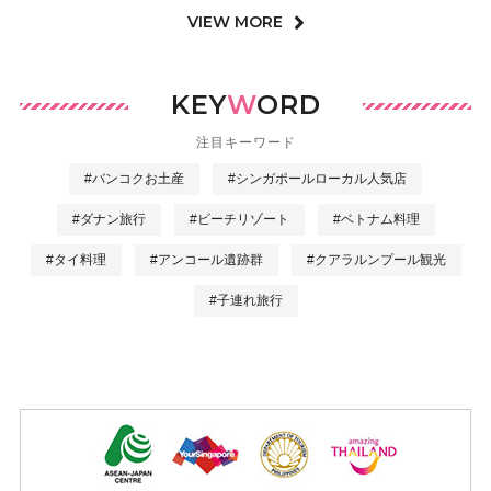
VIEW MORE
KEY
W
ORD
注目キーワード
#バンコクお土産
#シンガポールローカル人気店
#ダナン旅行
#ビーチリゾート
#ベトナム料理
#タイ料理
#アンコール遺跡群
#クアラルンプール観光
#子連れ旅行