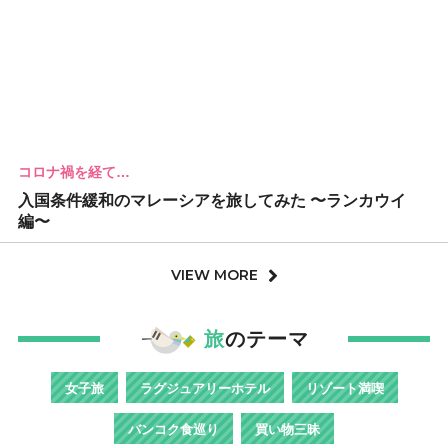
コロナ禍を経て…
入国条件緩和のマレーシアを旅してみた 〜ランカウイ
編〜
VIEW MORE
旅
のテーマ
女子旅
ラグジュアリーホテル
リゾート満喫
バンコク食巡り
買い物三昧