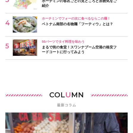
ホーチミンの各区ごとの見どころと雰囲気をご
紹介
ホーチミンでフォーの次に食べるならこの麺！
ベトナム南部の名物麺「フーティウ」とは？
50バーツでタイ料理を味わう
まるで街の食堂！スワンナプーム空港の格安フ
ードコートに行ってみよう
COL
U
MN
最新コラム