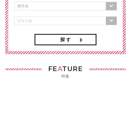
探 す
FE
A
TURE
特集