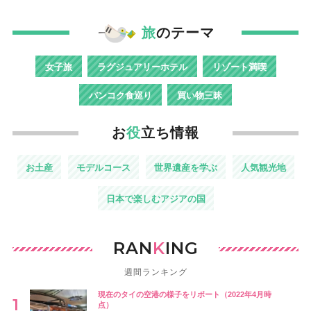
旅
のテーマ
女子旅
ラグジュアリーホテル
リゾート満喫
バンコク食巡り
買い物三昧
お
役
立ち情報
お土産
モデルコース
世界遺産を学ぶ
人気観光地
日本で楽しむアジアの国
RAN
K
ING
週間ランキング
現在のタイの空港の様子をリポート（2022年4月時
点）