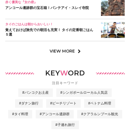
赤く優美な『女の砦』
アンコール遺跡群の宝石箱！バンテアイ・スレイ寺院
タイのごはんは朝からおいしい！
覚えておけば旅先での朝活も充実！ タイの定番朝ごはん
５選
VIEW MORE
KEY
W
ORD
注目キーワード
#バンコクお土産
#シンガポールローカル人気店
#ダナン旅行
#ビーチリゾート
#ベトナム料理
#タイ料理
#アンコール遺跡群
#クアラルンプール観光
#子連れ旅行