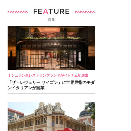
FE
A
TURE
特集
ミシュラン星レストランブランドがベトナム初進出
「ザ・レヴェリー サイゴン」に世界屈指のモダ
ンイタリアンが開業