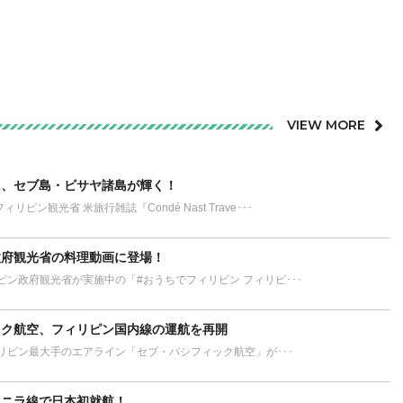
VIEW MORE
に、セブ島・ビサヤ諸島が輝く！
観光省 米旅行雑誌『Condé Nast Trave･･･
政府観光省の料理動画に登場！
ピン政府観光省が実施中の「#おうちでフィリピン フィリピ･･･
ック航空、フィリピン国内線の運航を再開
リピン最大手のエアライン「セブ・パシフィック航空」が･･･
マニラ線で日本初就航！