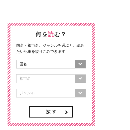
何を
読
む？
国名・都市名、ジャンルを選ぶと、読み
たい記事を絞りこみできます
探 す