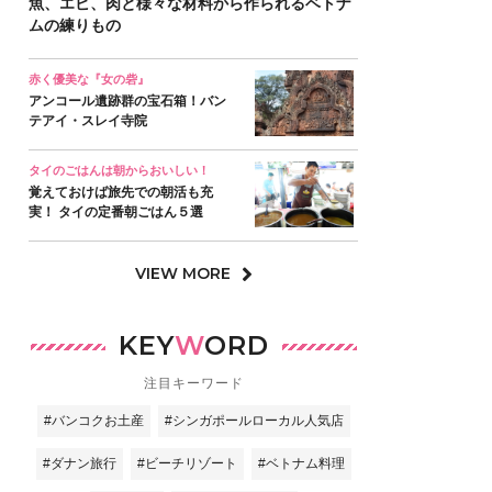
魚、エビ、肉と様々な材料から作られるベトナ
ムの練りもの
赤く優美な『女の砦』
アンコール遺跡群の宝石箱！バン
テアイ・スレイ寺院
タイのごはんは朝からおいしい！
覚えておけば旅先での朝活も充
実！ タイの定番朝ごはん５選
VIEW MORE
KEY
W
ORD
注目キーワード
#バンコクお土産
#シンガポールローカル人気店
#ダナン旅行
#ビーチリゾート
#ベトナム料理