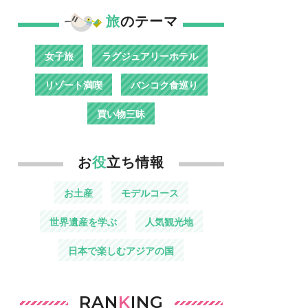
旅
のテーマ
女子旅
ラグジュアリーホテル
リゾート満喫
バンコク食巡り
買い物三昧
お
役
立ち情報
お土産
モデルコース
世界遺産を学ぶ
人気観光地
日本で楽しむアジアの国
RAN
K
ING