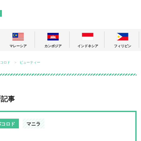
! 東南アジアの今が分かる旅の情報サイト
ア
マレーシア
カンボジア
インドネシア
フィリピン
コロド
ビューティー
新記事
バコロド
マニラ