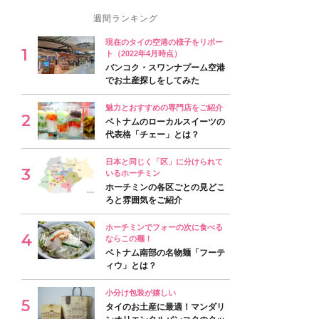
週間ランキング
現在のタイの空港の様子をリポー
ト（2022年4月時点）
バンコク・スワンナプーム空港
でお土産探しをしてみた
魅力とおすすめの専門店をご紹介
ベトナムのローカルスイーツの
代表格「チェー」とは？
日本と同じく「区」に分けられて
いるホーチミン
ホーチミンの各区ごとの見どこ
ろと雰囲気をご紹介
ホーチミンでフォーの次に食べる
ならこの麺！
ベトナム南部の名物麺「フーテ
ィウ」とは？
小分け包装が嬉しい
タイのお土産に最適！マンダリ