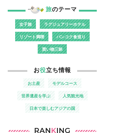
旅
のテーマ
女子旅
ラグジュアリーホテル
リゾート満喫
バンコク食巡り
買い物三昧
お
役
立ち情報
お土産
モデルコース
世界遺産を学ぶ
人気観光地
日本で楽しむアジアの国
RAN
K
ING