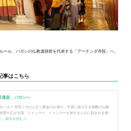
ルール。バガンの仏教遺跡群を代表する「アーナンダ寺院」へ、
記事はこちら
界遺産、バガンへ
センター 空高くそびえ立つ黄金の仏塔や、平原に林立する無数の仏教
光景が広がる国、ミャンマー。ミャンマーを旅すると心に刻まれる感
..
続きを読む >