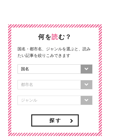
何を
読
む？
国名・都市名、ジャンルを選ぶと、読み
たい記事を絞りこみできます
探 す