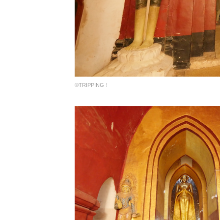
©︎TRIPPING！