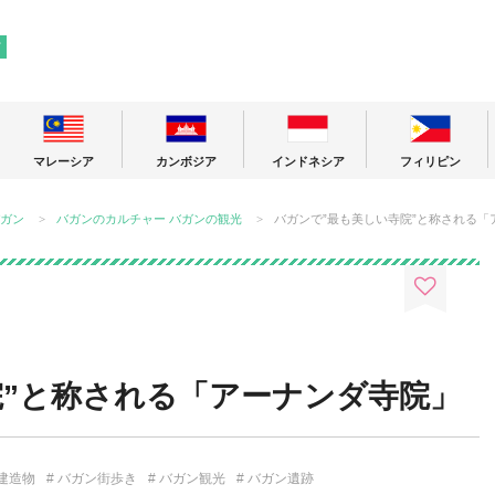
! 東南アジアの今が分かる旅の情報サイト
ア
マレーシア
カンボジア
インドネシア
フィリピン
ガン
バガンのカルチャー
バガンの観光
バガンで”最も美しい寺院”と称される「
院”と称される「アーナンダ寺院」
建造物
バガン街歩き
バガン観光
バガン遺跡