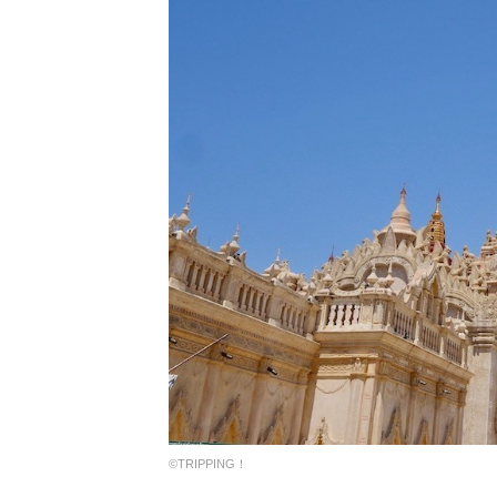
©︎TRIPPING！