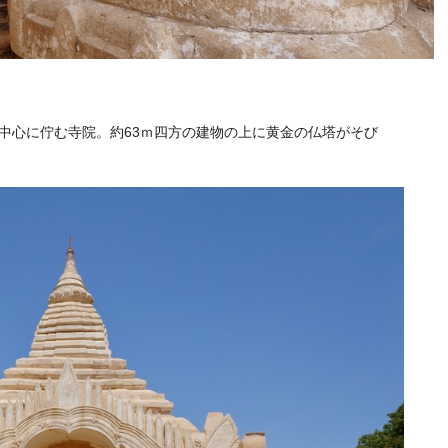
中心に佇む寺院。約63ｍ四方の建物の上に黄金の仏塔がそび