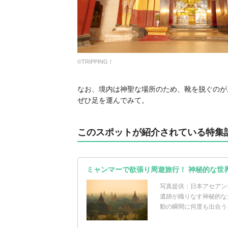
©︎TRIPPING！
なお、境内は神聖な場所のため、靴を脱ぐのが
ぜひ足を運んでみて。
このスポットが紹介されている特集
ミャンマーで欲張り周遊旅行！ 神秘的な世
写真提供：日本アセアン
遺跡が織りなす神秘的な
動の瞬間に何度も出合うこ.