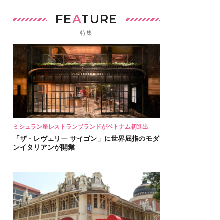
FE
A
TURE
特集
ミシュラン星レストランブランドがベトナム初進出
「ザ・レヴェリー サイゴン」に世界屈指のモダ
ンイタリアンが開業