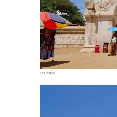
©︎TRIPPING！