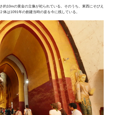
さ約10mの黄金の立像が祀られている。そのうち、東西にそびえ
２体は1091年の創建当時の姿を今に残している。