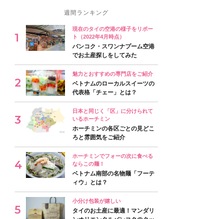
週間ランキング
現在のタイの空港の様子をリポー
ト（2022年4月時点）
バンコク・スワンナプーム空港
でお土産探しをしてみた
魅力とおすすめの専門店をご紹介
ベトナムのローカルスイーツの
代表格「チェー」とは？
日本と同じく「区」に分けられて
いるホーチミン
ホーチミンの各区ごとの見どこ
ろと雰囲気をご紹介
ホーチミンでフォーの次に食べる
ならこの麺！
ベトナム南部の名物麺「フーテ
ィウ」とは？
小分け包装が嬉しい
タイのお土産に最適！マンダリ