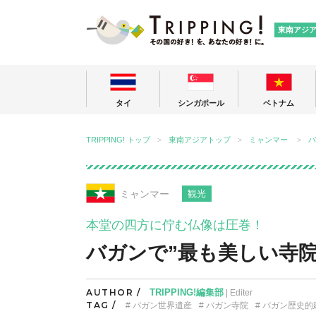
TRIPPING
東南アジ
タイ
シンガポール
ベトナム
TRIPPING! トップ
東南アジアトップ
ミャンマー
バ
ミャンマー
観光
本堂の四方に佇む仏像は圧巻！
バガンで”最も美しい寺
AUTHOR /
TRIPPING!編集部
| Editer
TAG /
バガン世界遺産
バガン寺院
バガン歴史的