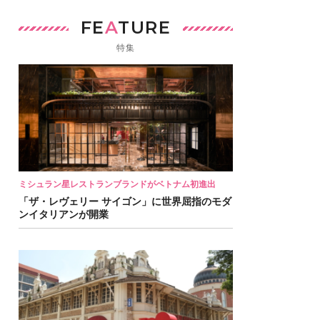
FE
A
TURE
特集
ミシュラン星レストランブランドがベトナム初進出
「ザ・レヴェリー サイゴン」に世界屈指のモダ
ンイタリアンが開業