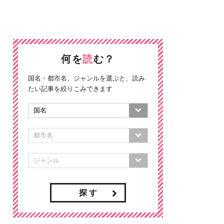
何を
読
む？
国名・都市名、ジャンルを選ぶと、読み
たい記事を絞りこみできます
探 す