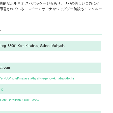
統的なボルネオ スパパッケージもあり、サバの美しい自然にイ
用意されている。スチームサウナやジャグジー施設もインクルー
ル
long, 88991,Kota Kinabalu, Sabah, Malaysia
tt.com
/en-US/hotel/malaysia/hyatt-regency-kinabalu/bkiki
する
m/HotelDetail/BKI00016.aspx