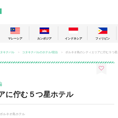
! 東南アジアの今が分かる旅の情報サイト
ア
マレーシア
カンボジア
インドネシア
フィリピン
タキナバル
コタキナバルのホテル/宿泊
ボルネオ島のシティエリアに佇む５つ星
編
アに佇む５つ星ホテル
ボルネオ島ホテル