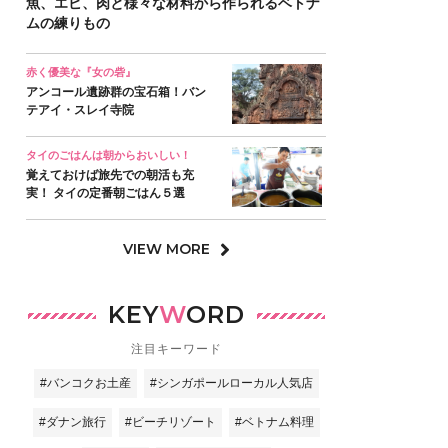
魚、エビ、肉と様々な材料から作られるベトナ
ムの練りもの
赤く優美な『女の砦』
アンコール遺跡群の宝石箱！バン
テアイ・スレイ寺院
タイのごはんは朝からおいしい！
覚えておけば旅先での朝活も充
実！ タイの定番朝ごはん５選
VIEW MORE
KEY
W
ORD
注目キーワード
#バンコクお土産
#シンガポールローカル人気店
#ダナン旅行
#ビーチリゾート
#ベトナム料理