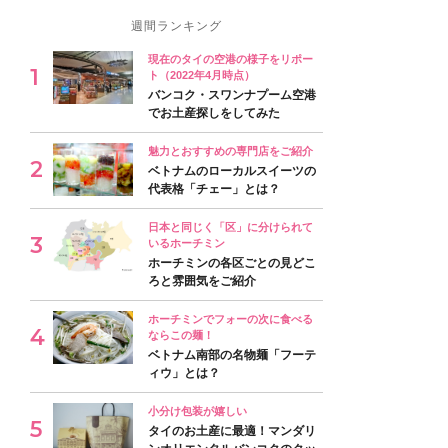
週間ランキング
現在のタイの空港の様子をリポー
ト（2022年4月時点）
バンコク・スワンナプーム空港
でお土産探しをしてみた
魅力とおすすめの専門店をご紹介
ベトナムのローカルスイーツの
代表格「チェー」とは？
日本と同じく「区」に分けられて
いるホーチミン
ホーチミンの各区ごとの見どこ
ろと雰囲気をご紹介
ホーチミンでフォーの次に食べる
ならこの麺！
ベトナム南部の名物麺「フーテ
ィウ」とは？
小分け包装が嬉しい
タイのお土産に最適！マンダリ