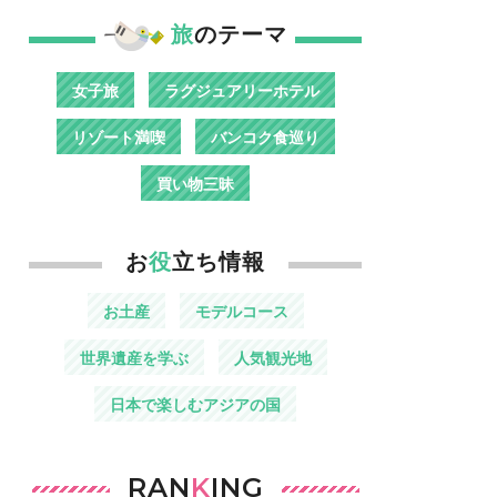
旅
のテーマ
女子旅
ラグジュアリーホテル
リゾート満喫
バンコク食巡り
買い物三昧
お
役
立ち情報
お土産
モデルコース
世界遺産を学ぶ
人気観光地
日本で楽しむアジアの国
RAN
K
ING