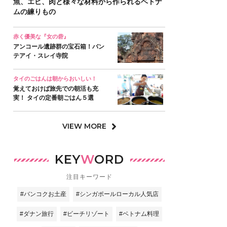
魚、エビ、肉と様々な材料から作られるベトナ
ムの練りもの
赤く優美な『女の砦』
アンコール遺跡群の宝石箱！バン
テアイ・スレイ寺院
タイのごはんは朝からおいしい！
覚えておけば旅先での朝活も充
実！ タイの定番朝ごはん５選
VIEW MORE
KEY
W
ORD
注目キーワード
#バンコクお土産
#シンガポールローカル人気店
#ダナン旅行
#ビーチリゾート
#ベトナム料理