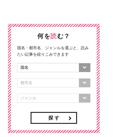
何を
読
む？
国名・都市名、ジャンルを選ぶと、読み
たい記事を絞りこみできます
探 す