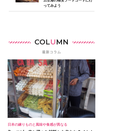
ム空港の格安フードコートに行
ってみよう
COL
U
MN
最新コラム
日本の練りものと風味や食感が異なる