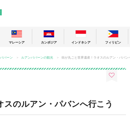
! 東南アジアの今が分かる旅の情報サイト
ア
マレーシア
カンボジア
インドネシア
フィリピン
パバーン
ルアンパバーンの観光
街が丸ごと世界遺産！ラオスのルアン・パバン
オスのルアン・パバンへ行こう