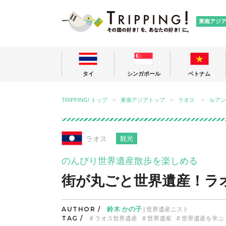
TRIPPING
東南アジ
タイ
シンガポール
ベトナム
TRIPPING! トップ
東南アジアトップ
ラオス
ルアン
ラオス
観光
のんびり世界遺産散歩を楽しめる
街が丸ごと世界遺産！ラ
AUTHOR /
鈴木 かの子
| 世界遺産ニスト
TAG /
ラオス世界遺産
世界遺産
世界遺産を学ぶ