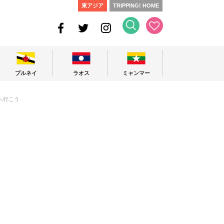
東アジア
TRIPPING! HOME
ブルネイ
ラオス
ミャンマー
へ行こう