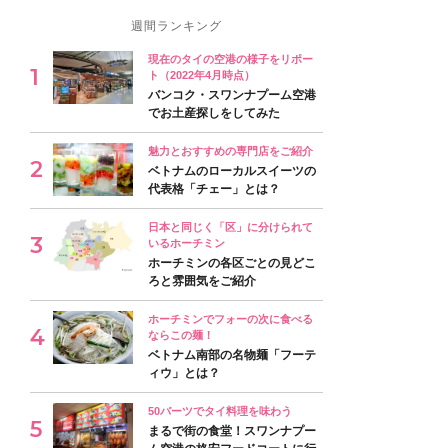
週間ランキング
現在のタイの空港の様子をリポー
ト（2022年4月時点）
バンコク・スワンナプーム空港
でお土産探しをしてみた
魅力とおすすめの専門店をご紹介
ベトナムのローカルスイーツの
代表格「チェー」とは？
日本と同じく「区」に分けられて
いるホーチミン
ホーチミンの各区ごとの見どこ
ろと雰囲気をご紹介
ホーチミンでフォーの次に食べる
ならこの麺！
ベトナム南部の名物麺「フーテ
ィウ」とは？
50バーツでタイ料理を味わう
まるで街の食堂！スワンナプー