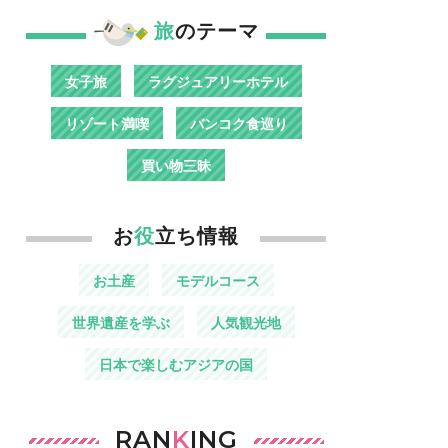
旅
のテーマ
女子旅
ラグジュアリーホテル
リゾート満喫
バンコク食巡り
買い物三昧
お
役
立ち情報
お土産
モデルコース
世界遺産を学ぶ
人気観光地
日本で楽しむアジアの国
RAN
K
ING