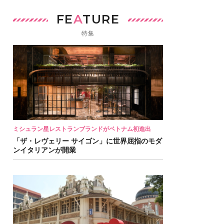
FE
A
TURE
特集
ミシュラン星レストランブランドがベトナム初進出
「ザ・レヴェリー サイゴン」に世界屈指のモダ
ンイタリアンが開業